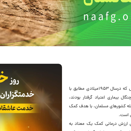
انجمن معتادان گمنام NA نهادي است مردمي و خودجوش که درسال ۱۹۵۳ميلادي مطابق با
گال بیماری اعتياد گرفتار بودند،
مله کشور‌هاي مسلمان، با هدف کمک
ل است.
اي ارزش درماني کمک يک معتاد به