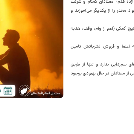
ازده قدم» معتادان گمنام و شرکت
 مخدر را از يکديگر مي‌آموزند و
يچ كمكي (اعم از وام، وقف، هديه
نه اعضا و فروش نشرياتش تامين
ي سم‌زدايي ندارد و تنها از طريق
 از معتادان در حال بهبودي بوجود