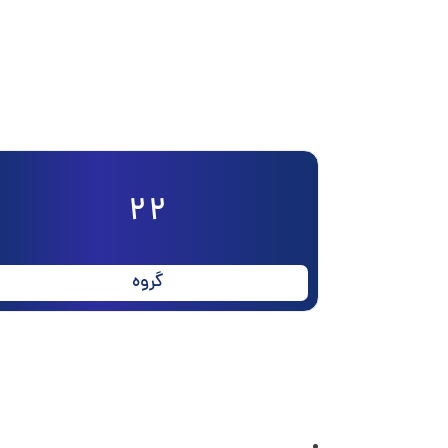
22
گروه