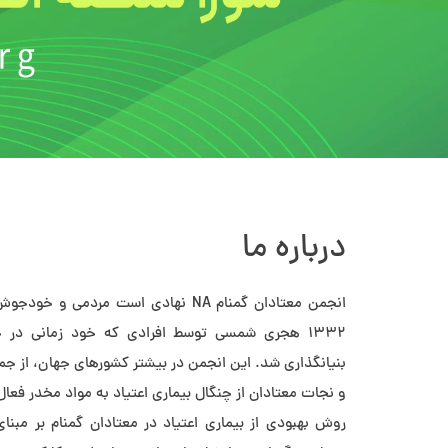
درباره ما
۱۳۳۲ هجري‌ شمسي توسط افرادي که خود زماني در چن
بنيانگذاري شد. اين انجمن در بيشتر کشور‌هاي جهان، از ج
و نجات معتادان از چنگال بیماری اعتياد به مواد مخدر فعا
روش بهبودي از بيماري اعتياد در معتادان گمنام بر مبن