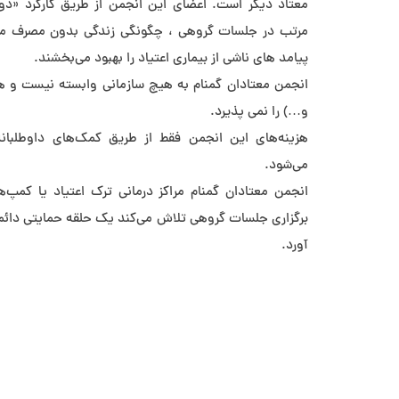
معتاد ديگر است. اعضاي اين انجمن از طريق کارکرد «دو
مرتب در جلسات گروهي ، چگونگي زندگي بدون مصرف مواد
پيامد هاي ناشي از بيماري اعتياد را بهبود مي‌بخشند.
انجمن معتادان گمنام به هيچ سازماني وابسته نيست و ه
و…) را نمي پذيرد.
هزينه‌هاي اين انجمن فقط از طريق کمک‌هاي داوطلبا
مي‌شود.
انجمن معتادان گمنام مراکز درماني ترک اعتياد يا کمپ‌ها
برگزاري جلسات گروهي تلاش مي‌کند يک حلقه حمايتي دائمي
آورد.