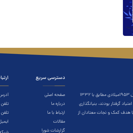
دسترسی سریع
ارتبا
معتادان گمنام NA نهادي است مردمي و خودجوش که درسال ۱۹۵۳ميلادي مطابق با ۱۳۳۲
صفحه اصلی
آدرس: ا
ياد گرفتار بودند، بنيانگذاري
درباره ما
تلفن تماس.
با هدف کمک و نجات معتادان از
ارتباط با ما
تلفن 
مقالات
ایمیل
گزارشات شورا
شبکه 