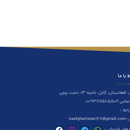
ط با ما
فغانستان، کابل، ناحیه ۱۳، دشت برچی
0093711565502
رابط :
:
naafghanistan168@gmail.com
های اجتماعی: