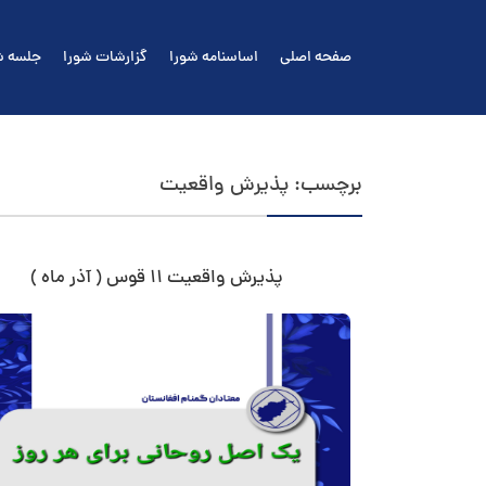
Ski
t
صفحه اصلی
اساسنامه شورا
گزارشات شورا
جلسه ش
conten
برچسب:
پذيرش واقعیت
پذيرش واقعیت ۱۱ قوس ( آذر ماه )