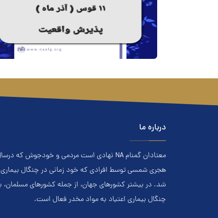
درباره ما
هجري‌ شمسي توسط افرادي که خود زماني در چنگال بیماری اعت
شد. در بيشتر کشور‌هاي جهان، از جمله کشور‌هاي مسلمان، 
چنگال بیماری اعتياد به مواد مخدر فعال است.