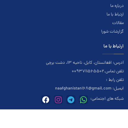
درباره ما
ارتباط با ما
مقالات
گزارشات شورا
ارتباط با ما
آدرس: افغانستان، کابل، ناحیه ۱۳، دشت برچی
تلفن تماس.0093711565502
تلفن رابط :
ایمیل:
naafghanistan168@gmail.com
شبکه های اجتماعی:
این وبسایت متعلق به معتادان گمنام افغانستان میباشد