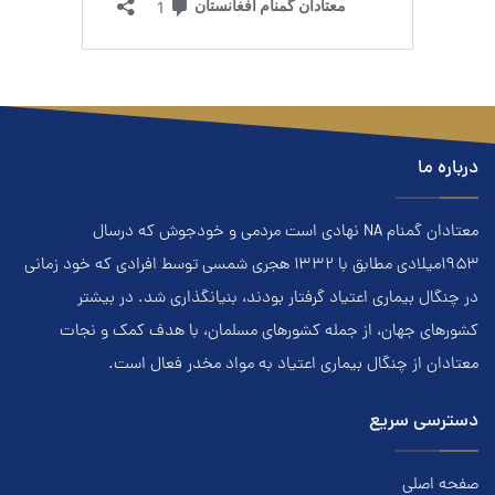
درباره ما
معتادان گمنام NA نهادي است مردمي و خودجوش که درسال
۱۹۵۳ميلادي مطابق با ۱۳۳۲ هجري‌ شمسي توسط افرادي که خود زماني
در چنگال بیماری اعتياد گرفتار بودند، بنيانگذاري شد. در بيشتر
کشور‌هاي جهان، از جمله کشور‌هاي مسلمان، با هدف کمک و نجات
معتادان از چنگال بیماری اعتياد به مواد مخدر فعال است.
دسترسی سریع
صفحه اصلی