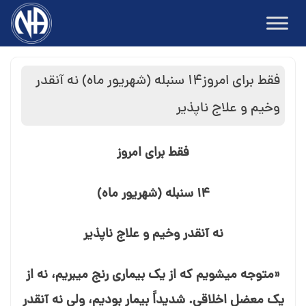
Ski
t
conten
فقط برای امروز۱۴ سنبله (شهریور ماه) نه آنقدر
وخیم و علاج⁯ ناپذیر
فقط برای امروز
۱۴ سنبله (شهریور ماه)
نه آنقدر وخیم و علاج⁯ ناپذیر
«متوجه می⁯شویم که از یک بیماری رنج می⁯بریم، نه از
یک معضل اخلاقی. شدیداً بیمار بودیم، ولی نه آنقدر