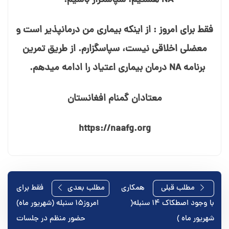
NA هستیم، سپاسگزار باشیم.
فقط برای امروز : از اینکه بیماری من درمان⁯پذیر است و
معضلی اخلاقی نیست، سپاسگزارم. از طریق تمرین
برنامه NA درمان بیماری اعتیاد را ادامه می⁯دهم.
معتادان گمنام افغانستان
https://naafg.org
راهبری
مطلب قبلی
همکاری
مطلب بعدی
فقط برای
با وجود اصطکاک ۱۴ سنبله(
امروز۱۵ سنبله (شهریور ماه)
نوشته
شهریور ماه )
حضور منظم در جلسات