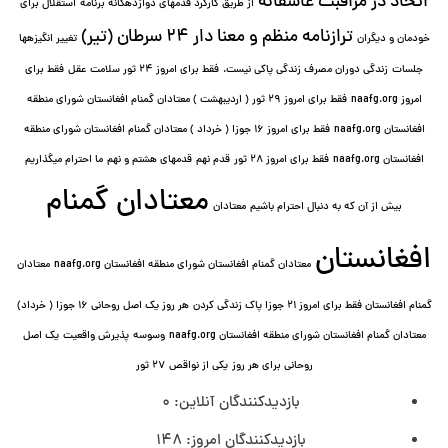
اتحاد در مراقبت عاشقانه
از طریق کارکرد قدمهای دوازده⁯گانه برنامه
استقلال برای
ترازنامه منظم و معنا دار ٢۴ سرطان (تیر)
خودمان و دیگران
تغییر انگیزه⁯ها
جلسات
زندگی دوران مصرف زندگی پاکی نیست.
فقط برای امروز 24 ثور سلامت عقل
فقط برای
امروز naafg.org
فقط برای امروز ٢٩ ثور ( اردیبهشت ) معتادان گمنام افغانستان شورای منطقه
افغانستان naafg.org
فقط برای امروز ۱۶ جوزا ( خرداد ) معتادان گمنام افغانستان شورای منطقه
افغانستان naafg.org
فقط برای امروز ۲۸ ثور
قدم نهم
قدمهای هشتم و نهم
ما احترام میگذاریم
معتادان گمنام
بیش از آن که به دنبال احترام باشیم
معتادان
افغانستان
معتادان گمنام افغانستان شورای منطقه افغانستان naafg.org
معتادان
گمنام افغانستان فقط برای امروز ۲۱ جوزا پاک زندگی کردن
هر روز یک اصل روحانی ۱۶ جوزا ( خرداد)
معتادان گمنام افغانستان شورای منطقه افغانستان naafg.org
وسوسه
پذيرش واقعیت
یک اصل
روحانی برای هر روز
یکی از نواقص
۲۷ ثور
بازدیدکنندگان آنلاین:
0
بازدیدکنندگان امروز:
148