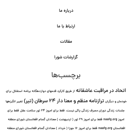
درباره ما
ارتباط با ما
مقالات
گزارشات شورا
برچسب‌ها
اتحاد در مراقبت عاشقانه
از طریق کارکرد قدمهای دوازده⁯گانه برنامه
استقلال برای
ترازنامه منظم و معنا دار ٢۴ سرطان (تیر)
خودمان و دیگران
تغییر انگیزه⁯ها
جلسات
زندگی دوران مصرف زندگی پاکی نیست.
فقط برای امروز 24 ثور سلامت عقل
فقط برای
امروز naafg.org
فقط برای امروز ٢٩ ثور ( اردیبهشت ) معتادان گمنام افغانستان شورای منطقه
افغانستان naafg.org
فقط برای امروز ۱۶ جوزا ( خرداد ) معتادان گمنام افغانستان شورای منطقه