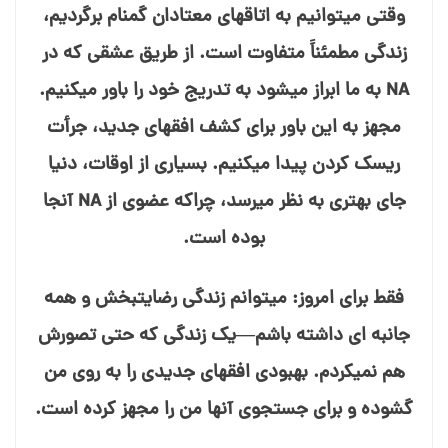
وقتی می⁯توانیم به اتاقهای معتادان گمنام برگردیم،
زندگی مطمئناً متفاوت است. از طریق عشقی که در
NA به ما ابراز می⁯شود به تدریج خود را باور می⁯کنیم.
مجهز به این باور برای کشف افقهای جدید، جرأت
ریسک کردن پیدا می⁯کنیم. بسیاری از اوقات، دنیا
جای بهتری به نظر می⁯رسد، چراکه عضوی از NA آنجا
بوده است.
فقط برای امروز: می⁯توانم زندگی رضایت⁯بخش و همه
جانبه⁯ ای داشته باشم—یک زندگی که حتی تصورش
هم نمی⁯کردم. بهبودی افقهای جدیدی را به روی من
گشوده و برای جستجوی آنها من را مجهز کرده است.