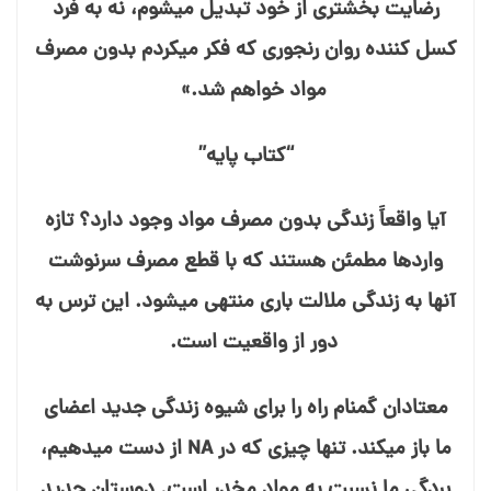
رضایت⁯ بخش⁯تری از خود تبدیل می⁯شوم، نه به فرد
کسل⁯ کننده روان⁯ رنجوری که فکر می⁯کردم بدون مصرف
مواد خواهم شد.»
“کتاب پایه”
آیا واقعاً زندگی بدون مصرف مواد وجود دارد؟ تازه⁯
واردها مطمئن هستند که با قطع مصرف سرنوشت
آنها به زندگی ملالت⁯ باری منتهی می⁯شود. این ترس به
دور از واقعیت است.
معتادان گمنام راه را برای شیوه زندگی جدید اعضای
ما باز می⁯کند. تنها چیزی که در NA از دست می⁯دهیم،
بردگی ما نسبت به مواد مخدر است. دوستان جدید