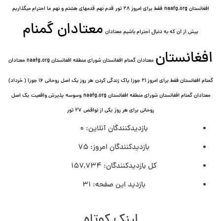
افغانستان naafg.org
فقط برای امروز ۲۸ ثور
قدم نهم
قدمهای هشتم و نهم
ما احترام میگذاریم
معتادان گمنام
بیش از آن که به دنبال احترام باشیم
معتادان
افغانستان
معتادان گمنام افغانستان شورای منطقه افغانستان naafg.org
معتادان
گمنام افغانستان فقط برای امروز ۲۱ جوزا پاک زندگی کردن
هر روز یک اصل روحانی ۱۶ جوزا ( خرداد)
معتادان گمنام افغانستان شورای منطقه افغانستان naafg.org
وسوسه
پذيرش واقعیت
یک اصل
روحانی برای هر روز
یکی از نواقص
۲۷ ثور
بازدیدکنندگان آنلاین:
0
بازدیدکنندگان امروز:
75
کل بازدیدکنند‌گان:
157,734
بازدید این صفحه:
31
لینک کوتاه