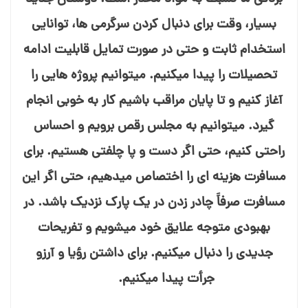
بسیار، وقت برای دنبال کردن سرگرمی⁯ ها، توانایی
استخدام ثابت و حتی در صورت تمایل قابلیت ادامه
تحصیلات را پیدا می⁯کنیم. می⁯توانیم پروژه⁯ هایی را
آغاز کنیم و تا پایان مراقب باشیم کار به خوبی انجام
گیرد. می⁯توانیم به مجلس رقص برویم و احساس
راحتی کنیم، حتی اگر دست و پا چلفتی هستیم. برای
مسافرت هزینه⁯ ای را اختصاص می⁯دهیم، حتی اگر این
مسافرت صرفاً چادر زدن در یک پارک نزدیک باشد. در
بهبودی متوجه علایق خود می⁯شویم و تفریحات
جدیدی را دنبال می⁯کنیم. برای داشتن رؤیا و آرزو
جرأت پیدا می⁯کنیم.