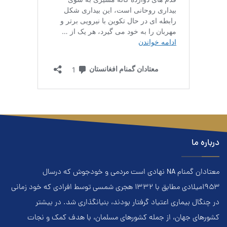
درباره ما
معتادان گمنام NA نهادي است مردمي و خودجوش که درسال
۱۹۵۳ميلادي مطابق با ۱۳۳۲ هجري‌ شمسي توسط افرادي که خود زماني
در چنگال بیماری اعتياد گرفتار بودند، بنيانگذاري شد. در بيشتر
کشور‌هاي جهان، از جمله کشور‌هاي مسلمان، با هدف کمک و نجات