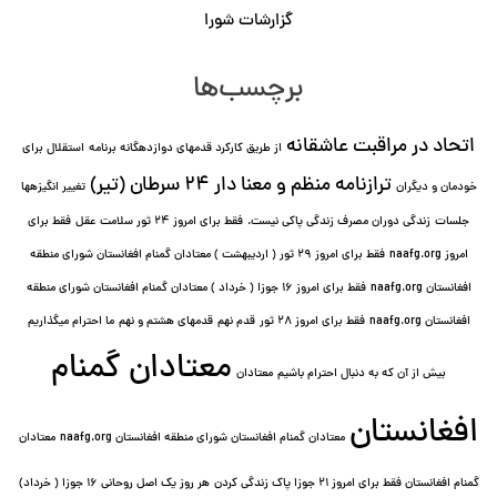
گزارشات شورا
برچسب‌ها
اتحاد در مراقبت عاشقانه
از طریق کارکرد قدمهای دوازده⁯گانه برنامه
استقلال برای
ترازنامه منظم و معنا دار ٢۴ سرطان (تیر)
خودمان و دیگران
تغییر انگیزه⁯ها
جلسات
زندگی دوران مصرف زندگی پاکی نیست.
فقط برای امروز 24 ثور سلامت عقل
فقط برای
امروز naafg.org
فقط برای امروز ٢٩ ثور ( اردیبهشت ) معتادان گمنام افغانستان شورای منطقه
افغانستان naafg.org
فقط برای امروز ۱۶ جوزا ( خرداد ) معتادان گمنام افغانستان شورای منطقه
افغانستان naafg.org
فقط برای امروز ۲۸ ثور
قدم نهم
قدمهای هشتم و نهم
ما احترام میگذاریم
معتادان گمنام
بیش از آن که به دنبال احترام باشیم
معتادان
افغانستان
معتادان گمنام افغانستان شورای منطقه افغانستان naafg.org
معتادان
گمنام افغانستان فقط برای امروز ۲۱ جوزا پاک زندگی کردن
هر روز یک اصل روحانی ۱۶ جوزا ( خرداد)