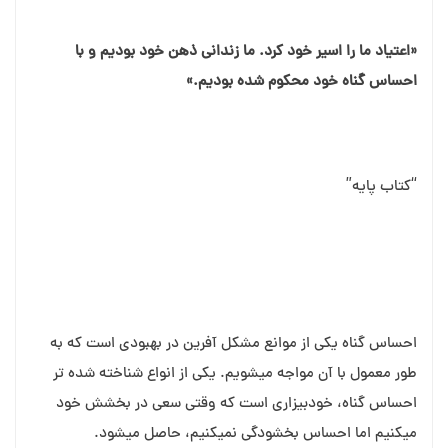
«اعتیاد ما را اسیر خود کرد. ما زندانی ذهن خود بودیم و با
احساس گناه خود محکوم شده بودیم.»
“کتاب پایه”
احساس گناه یکی از موانع مشکل⁯ آفرین در بهبودی است که به
طور معمول با آن مواجه می⁯شویم. یکی از انواع شناخته⁯ شده⁯ تر
احساس گناه، خودبیزاری است که وقتی سعی در بخشش خود
می⁯کنیم اما احساس بخشودگی نمی⁯کنیم، حاصل می⁯شود.