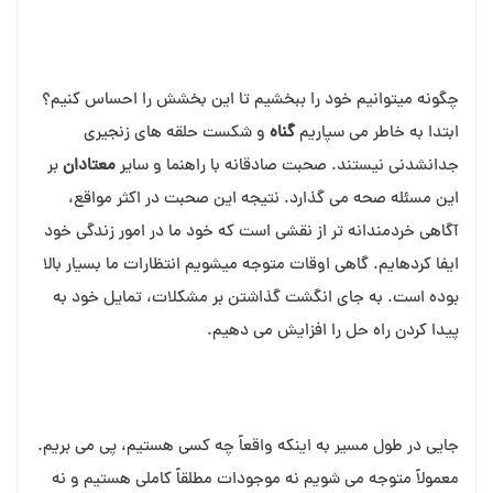
چگونه می⁯توانیم خود را ببخشیم تا این بخشش را احساس کنیم؟
ابتدا به خاطر می⁯ سپاریم
گناه
و شکست حلقه⁯ های زنجیری
جدانشدنی نیستند. صحبت صادقانه با راهنما و سایر
معتادان
بر
این مسئله صحه می⁯ گذارد. نتیجه این صحبت در اکثر مواقع،
آگاهی خردمندانه⁯ تر از نقشی است که خود ما در امور زندگی خود
ایفا کرده⁯ایم. گاهی اوقات متوجه می⁯شویم انتظارات ما بسیار بالا
بوده است. به جای انگشت گذاشتن بر مشکلات، تمایل خود به
پیدا کردن راه حل را افزایش می⁯ دهیم.
جایی در طول مسیر به اینکه واقعاً چه کسی هستیم، پی می⁯ بریم.
معمولاً متوجه می⁯ شویم نه موجودات مطلقاً کاملی هستیم و نه