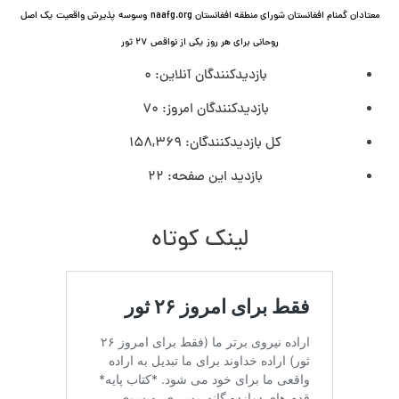
معتادان گمنام افغانستان شورای منطقه افغانستان naafg.org
وسوسه
پذيرش واقعیت
یک اصل
روحانی برای هر روز
یکی از نواقص
۲۷ ثور
بازدیدکنندگان آنلاین:
0
بازدیدکنندگان امروز:
70
کل بازدیدکنند‌گان:
158,369
بازدید این صفحه:
22
لینک کوتاه