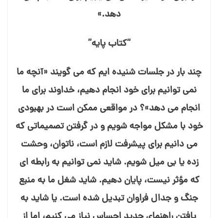
دهد.»
“کتاب پایه”
چند بار در جلسات شنیده⁯ ایم که می⁯ گویند «آنچه ما
نمی⁯ توانیم برای خود انجام دهیم، خداوند برای ما
انجام می⁯ دهد»؟ در مواقعی ممکن است در بهبودی
خود با مشکل مواجه شویم و در گرفتن تصمیماتی که
می⁯ دانیم برای پیشرفت لازم است، ناتوان، وحشت⁯
زده یا بی⁯ میل شویم. شاید نمی⁯ توانیم به رابطه⁯ ای
که مؤثر نیست، پایان دهیم. شاید شغل ما به منبع
جنگ و جدال فراوان تبدیل شده است. یا شاید به
یافتن راهنمای جدید احساس نیاز می⁯ کنیم، اما از