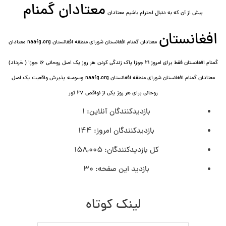
معتادان گمنام
بیش از آن که به دنبال احترام باشیم
معتادان
افغانستان
معتادان گمنام افغانستان شورای منطقه افغانستان naafg.org
معتادان
گمنام افغانستان فقط برای امروز ۲۱ جوزا پاک زندگی کردن
هر روز یک اصل روحانی ۱۶ جوزا ( خرداد)
معتادان گمنام افغانستان شورای منطقه افغانستان naafg.org
وسوسه
پذيرش واقعیت
یک اصل
روحانی برای هر روز
یکی از نواقص
۲۷ ثور
بازدیدکنندگان آنلاین:
1
بازدیدکنندگان امروز:
144
کل بازدیدکنند‌گان:
158,005
بازدید این صفحه:
30
لینک کوتاه