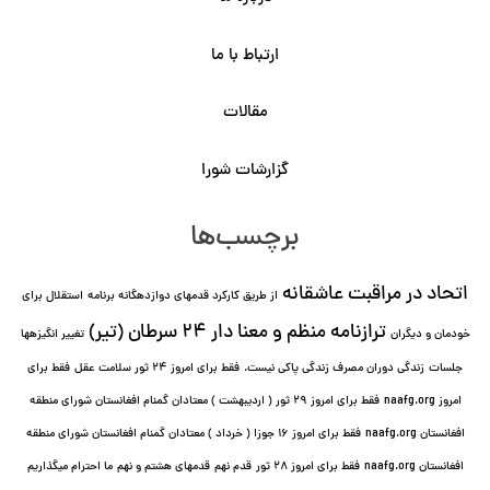
ارتباط با ما
مقالات
گزارشات شورا
برچسب‌ها
اتحاد در مراقبت عاشقانه
از طریق کارکرد قدمهای دوازده⁯گانه برنامه
استقلال برای
ترازنامه منظم و معنا دار ٢۴ سرطان (تیر)
خودمان و دیگران
تغییر انگیزه⁯ها
جلسات
زندگی دوران مصرف زندگی پاکی نیست.
فقط برای امروز 24 ثور سلامت عقل
فقط برای
امروز naafg.org
فقط برای امروز ٢٩ ثور ( اردیبهشت ) معتادان گمنام افغانستان شورای منطقه
افغانستان naafg.org
فقط برای امروز ۱۶ جوزا ( خرداد ) معتادان گمنام افغانستان شورای منطقه
افغانستان naafg.org
فقط برای امروز ۲۸ ثور
قدم نهم
قدمهای هشتم و نهم
ما احترام میگذاریم