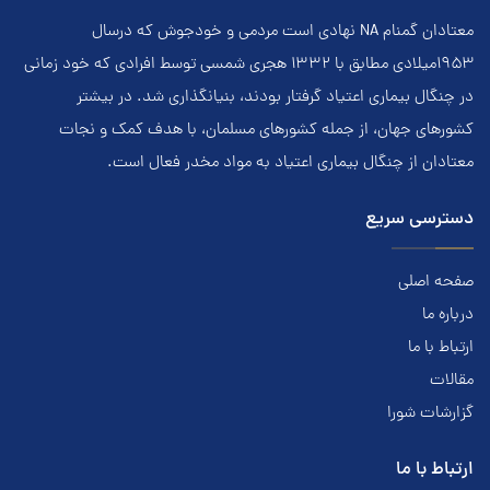
معتادان گمنام NA نهادي است مردمي و خودجوش که درسال
۱۹۵۳ميلادي مطابق با ۱۳۳۲ هجري‌ شمسي توسط افرادي که خود زماني
در چنگال بیماری اعتياد گرفتار بودند، بنيانگذاري شد. در بيشتر
کشور‌هاي جهان، از جمله کشور‌هاي مسلمان، با هدف کمک و نجات
معتادان از چنگال بیماری اعتياد به مواد مخدر فعال است.
دسترسی سریع
صفحه اصلی
درباره ما
ارتباط با ما
مقالات
گزارشات شورا
ارتباط با ما