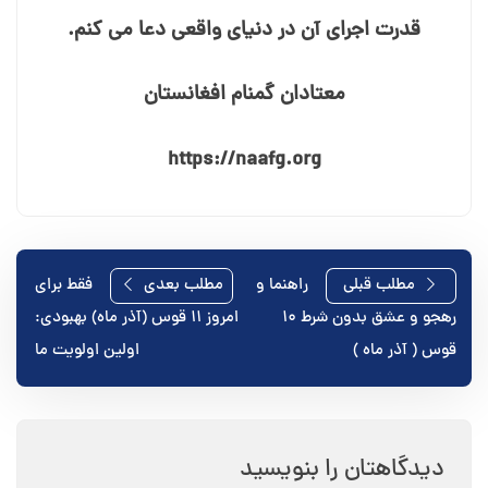
قدرت اجرای آن در دنیای واقعی دعا می⁯ کنم.
معتادان گمنام افغانستان
https://naafg.org
راهبری
مطلب قبلی
راهنما و
مطلب بعدی
فقط برای
رهجو و عشق بدون شرط ۱۰
امروز ۱۱ قوس (آذر ماه) بهبودی:
نوشته
قوس ( آذر ماه )
اولین اولویت ما
دیدگاهتان را بنویسید