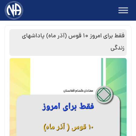
Ski
t
conten
فقط برای امروز ۱۰ قوس (آذر ماه) پاداش⁯های
زندگی