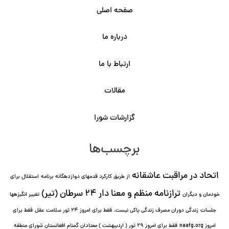
صفحه اصلی
درباره ما
ارتباط با ما
مقالات
گزارشات شورا
برچسب‌ها
اتحاد در مراقبت عاشقانه
از طریق کارکرد قدمهای دوازده⁯گانه برنامه
استقلال برای
ترازنامه منظم و معنا دار ٢۴ سرطان (تیر)
خودمان و دیگران
تغییر انگیزه⁯ها
جلسات
زندگی دوران مصرف زندگی پاکی نیست.
فقط برای امروز 24 ثور سلامت عقل
فقط برای
امروز naafg.org
فقط برای امروز ٢٩ ثور ( اردیبهشت ) معتادان گمنام افغانستان شورای منطقه