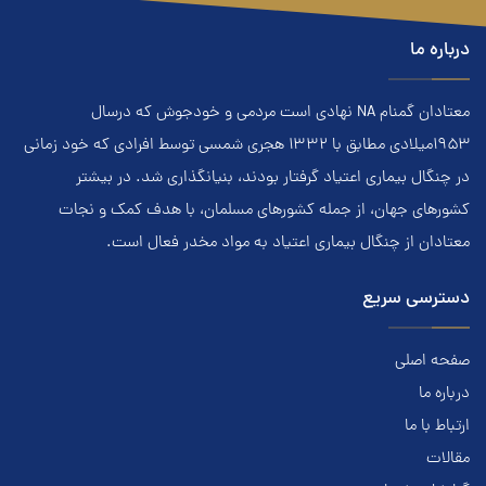
درباره ما
معتادان گمنام NA نهادي است مردمي و خودجوش که درسال
۱۹۵۳ميلادي مطابق با ۱۳۳۲ هجري‌ شمسي توسط افرادي که خود زماني
در چنگال بیماری اعتياد گرفتار بودند، بنيانگذاري شد. در بيشتر
کشور‌هاي جهان، از جمله کشور‌هاي مسلمان، با هدف کمک و نجات
معتادان از چنگال بیماری اعتياد به مواد مخدر فعال است.
دسترسی سریع
صفحه اصلی
درباره ما
ارتباط با ما
مقالات