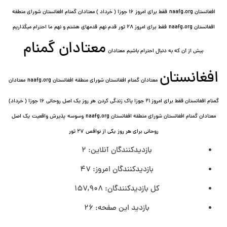
افغانستان naafg.org
فقط برای امروز ۱۶ جوزا ( خرداد ) معتادان گمنام افغانستان شورای منطقه
افغانستان naafg.org
فقط برای امروز ۲۸ ثور
قدم نهم
قدمهای هشتم و نهم
ما احترام میگذاریم
معتادان گمنام
بیش از آن که به دنبال احترام باشیم
معتادان
افغانستان
معتادان گمنام افغانستان شورای منطقه افغانستان naafg.org
معتادان
گمنام افغانستان فقط برای امروز ۲۱ جوزا پاک زندگی کردن
هر روز یک اصل روحانی ۱۶ جوزا ( خرداد)
معتادان گمنام افغانستان شورای منطقه افغانستان naafg.org
وسوسه
پذيرش واقعیت
یک اصل
روحانی برای هر روز
یکی از نواقص
۲۷ ثور
بازدیدکنندگان آنلاین:
2
بازدیدکنندگان امروز:
47
کل بازدیدکنند‌گان:
157,908
بازدید این صفحه:
26