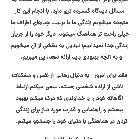
نیرویی برتر راهنمایی بخواهیم، نیرویی که نسبت به
مسائل دیدگاه گسترده⁯ تری دارد. با انجام این کار
متوجه می⁯شویم زندگی ما با ترتیب چیزهای اطراف ما
خیلی راحت⁯ تر هماهنگ می⁯شود. دیگر خود را از جریان
زندگی جدا نمی⁯دانیم؛ تبدیل به بخشی از آن می⁯شویم
و به آنچه بهبودی باید ارائه دهد، پی می⁯بریم.
فقط برای امروز : به دنبال رهایی از نفس و مشکلات
ناشی از اراده شخصی هستم. سعی می⁯کنم ارتباط
آگاهانه خود را با خداوندی که درک می⁯کنم بهبود
ببخشم و راهنمایی و قدرت مورد نیاز برای زندگی
کردن در هماهنگی با دنیای خود را جستجو می⁯کنم.