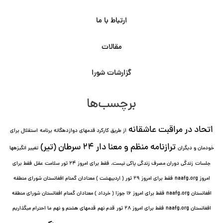
ارتباط با ما
مقالات
گزارشات شورا
برچسب‌ها
اتحاد در مراقبت عاشقانه
از طریق کارکرد قدمهای دوازده⁯گانه برنامه
استقلال برای
ترازنامه منظم و معنا دار ٢۴ سرطان (تیر)
خودمان و دیگران
تغییر انگیزه⁯ها
جلسات
زندگی دوران مصرف زندگی پاکی نیست.
فقط برای امروز 24 ثور سلامت عقل
فقط برای
امروز naafg.org
فقط برای امروز ٢٩ ثور ( اردیبهشت ) معتادان گمنام افغانستان شورای منطقه
افغانستان naafg.org
فقط برای امروز ۱۶ جوزا ( خرداد ) معتادان گمنام افغانستان شورای منطقه
افغانستان naafg.org
فقط برای امروز ۲۸ ثور
قدم نهم
قدمهای هشتم و نهم
ما احترام میگذاریم