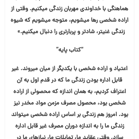
هماهنگی با خداوندی مهربان زندگی می⁯کنیم. وقتی از
اراده شخصی رها می⁯شویم، متوجه می⁯شویم که شیوه
زندگی غنی⁯تر، شاد⁯تر و پربارتری را دنبال می⁯کنیم.»
“کتاب پایه”
اعتیاد و اراده شخصی با یکدیگر از میان می⁯روند. غیر
قابل اداره بودن زندگی ما که در قدم اول به آن
اعتراف کردیم، به همان اندازه که محصولی از اراده
شخصی بود، محصول مصرف مزمن مواد مخدر نیز
بود. امروز هم زندگی بر اساس اراده شخصی می⁯تواند
زندگی ما را به اندازه دوران مصرف غیر قابل اداره
سازد. وقتی عقاید ما، تمایلات ما، نیازهای ما در