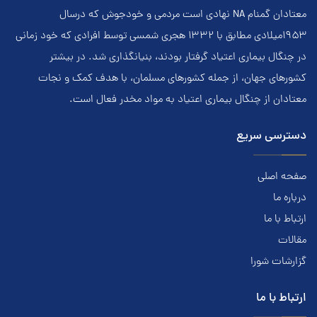
معتادان گمنام NA نهادي است مردمي و خودجوش که درسال
۱۹۵۳ميلادي مطابق با ۱۳۳۲ هجري‌ شمسي توسط افرادي که خود زماني
در چنگال بیماری اعتياد گرفتار بودند، بنيانگذاري شد. در بيشتر
کشور‌هاي جهان، از جمله کشور‌هاي مسلمان، با هدف کمک و نجات
معتادان از چنگال بیماری اعتياد به مواد مخدر فعال است.
دسترسی سریع
صفحه اصلی
درباره ما
ارتباط با ما
مقالات
گزارشات شورا
ارتباط با ما