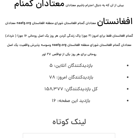
معتادان گمنام
بیش از آن که به دنبال احترام باشیم
معتادان
افغانستان
معتادان گمنام افغانستان شورای منطقه افغانستان naafg.org
معتادان
گمنام افغانستان فقط برای امروز ۲۱ جوزا پاک زندگی کردن
هر روز یک اصل روحانی ۱۶ جوزا ( خرداد)
معتادان گمنام افغانستان شورای منطقه افغانستان naafg.org
وسوسه
پذيرش واقعیت
یک اصل
روحانی برای هر روز
یکی از نواقص
۲۷ ثور
بازدیدکنندگان آنلاین:
5
بازدیدکنندگان امروز:
78
کل بازدیدکنند‌گان:
158,377
بازدید این صفحه:
16
لینک کوتاه