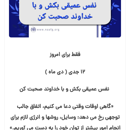
فقط برای امروز
۱۲ جدی ( دی ماه )
نفس عمیقی بكش و با خداوند صحبت كن
«گاهی اوقات وقتی دعا می⁭ كنیم، اتفاق جالب
توجهی رخ می⁭ دهد: وسایل، روشها و انرژی لازم برای
انجام امور بیشتر از توان خود را به دست می⁭ آوریم.»