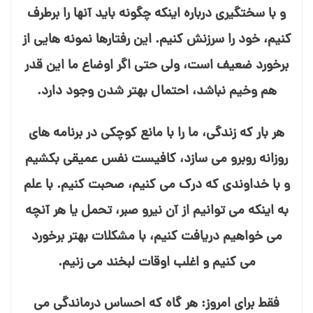
و با سختگیری درباره اینكه چگونه باید آنها را برطرف
كنیم، خود را سرزنش كنیم. این رفتارها نمونه⁭ هایی از
برخورد ضعیف است، ولی حتی اگر اوضاع ما این قدر
هم وخیم نباشد، احتمال بهتر شدن وجود دارد.
هر بار كه زندگی، ما را با مانع كوچكی در برنامه⁭ های
روزانه روبرو می⁭ سازد، كافیست نفس عمیقی بكشیم
و با خداوندی كه درك می⁭ كنیم، صحبت كنیم. با علم
به اینكه می⁭ توانیم از آن نیرو صبر، تحمل یا هر آنچه
می⁭ خواهیم دریافت كنیم، با مشكلات بهتر برخورد
می⁭ كنیم و اغلب اوقات لبخند می⁭ زنیم.
فقط برای امروز: هر گاه كه احساس درماندگی می⁭