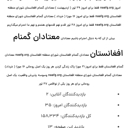
امروز naafg.org
فقط برای امروز ٢٩ ثور ( اردیبهشت ) معتادان گمنام افغانستان شورای منطقه
افغانستان naafg.org
فقط برای امروز ۱۶ جوزا ( خرداد ) معتادان گمنام افغانستان شورای منطقه
افغانستان naafg.org
فقط برای امروز ۲۸ ثور
قدم نهم
قدمهای هشتم و نهم
ما احترام میگذاریم
معتادان گمنام
بیش از آن که به دنبال احترام باشیم
معتادان
افغانستان
معتادان گمنام افغانستان شورای منطقه افغانستان naafg.org
معتادان
گمنام افغانستان فقط برای امروز ۲۱ جوزا پاک زندگی کردن
هر روز یک اصل روحانی ۱۶ جوزا ( خرداد)
معتادان گمنام افغانستان شورای منطقه افغانستان naafg.org
وسوسه
پذيرش واقعیت
یک اصل
روحانی برای هر روز
یکی از نواقص
۲۷ ثور
بازدیدکنندگان آنلاین:
2
بازدیدکنندگان امروز:
35
کل بازدیدکنند‌گان:
158,334
بازدید این صفحه:
13