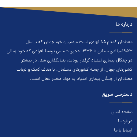
درباره ما
معتادان گمنام NA نهادي است مردمي و خودجوش که درسال
۱۹۵۳ميلادي مطابق با ۱۳۳۲ هجري‌ شمسي توسط افرادي که خود زماني
در چنگال بیماری اعتياد گرفتار بودند، بنيانگذاري شد. در بيشتر
کشور‌هاي جهان، از جمله کشور‌هاي مسلمان، با هدف کمک و نجات
معتادان از چنگال بیماری اعتياد به مواد مخدر فعال است.
دسترسی سریع
صفحه اصلی
درباره ما
ارتباط با ما