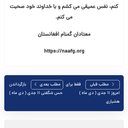
كنم، نفس عمیقی می⁭ كشم و با خداوند خود صحبت
می⁭ كنم.
معتادان گمنام افغانستان
https://naafg.org
راهبری
مطلب قبلی
فقط برای
مطلب بعدی
بازگرداندن
امروز ۱۱ جدی ( دی ماه )
حس شگفتی ۱۱ جدی ( دی ماه )
نوشته
هشیاری