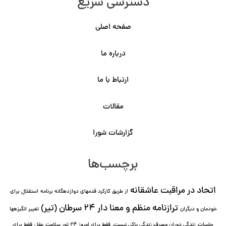
دسترسی سریع
صفحه اصلی
درباره ما
ارتباط با ما
مقالات
گزارشات شورا
برچسب‌ها
اتحاد در مراقبت عاشقانه
از طریق کارکرد قدمهای دوازده⁯گانه برنامه
استقلال برای
ترازنامه منظم و معنا دار ٢۴ سرطان (تیر)
خودمان و دیگران
تغییر انگیزه⁯ها
جلسات
زندگی دوران مصرف زندگی پاکی نیست.
فقط برای امروز 24 ثور سلامت عقل
فقط برای