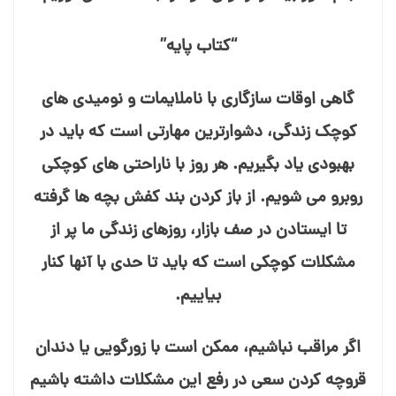
“کتاب پایه”
گاهی اوقات سازگاری با ناملایمات و نومیدی⁭ های
كوچك زندگی، دشوارترین مهارتی است كه باید در
بهبودی یاد بگیریم. هر روز با ناراحتی⁭ های كوچكی
روبرو می⁭ شویم. از باز كردن بند كفش بچه⁭ ها گرفته
تا ایستادن در صف بازار، روزهای زندگی ما پر از
مشكلات كوچكی است كه باید تا حدی با آنها كنار
بیاییم.
اگر مراقب نباشیم، ممكن است با زورگویی یا دندان
قروچه كردن سعی در رفع این مشكلات داشته باشیم