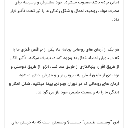
زمانی بوده باشد-معیوب می⁯شود. خود مشغولی و وسوسه برای
مصرف مواد، روحیه، اعمال و شکل زندگی ما را نیز تحت تأثیر قرار
داد.
هر یک از آرمان⁯ های روحانی برنامه ما، یکی از نواقص فکری ما را
که در دوران اعتیاد فعال به وجود آمده، برطرف می⁯کند. تأثیر انکار
از طریق اقرار، پنهان⁯کاری از طریق صداقت، انزوا از طریق دوستی و
نومیدی از طریق ایمان به نیرویی برتر و مهربان خنثی می⁯شود.
آرمان⁯ های روحانی که در دوران بهبودی پیدا می⁯کنیم، شکل افکار و
زندگی ما را به وضعیت طبیعی خود باز می⁯ گرداند.
این “وضعیت طبیعی” چیست؟ وضعیتی است که به درستی برای