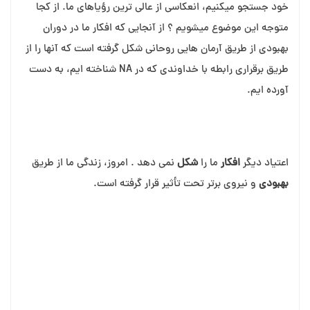
خود جستجو می⁯کنیم، انعکاسی از عالی⁯ ترین رؤیاهای ما. از کجا
متوجه این موضوع می⁯شویم ؟ از آنجایی که افکار ما در دوران
بهبودی از طریق آرمان⁯ هایی روحانی⁯ شکل گرفته است که آنها را از
طریق برقراری رابطه با خداوندی که در NA شناخته⁯ ایم، به دست
آورده⁯⁯ ایم.
اعتیاد دیگر
افکار
ما را
شکل
نمی⁯ دهد . امروز، زندگی ما از طریق
بهبودی
و نیروی برتر تحت تأثیر قرار گرفته است.