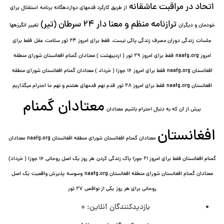
اتحاد در مراقبت عاشقانه
از طریق کارکرد قدمهای دوازده⁯گانه برنامه
استقلال برای
ترازنامه منظم و معنا دار ٢۴ سرطان (تیر)
خودمان و دیگران
تغییر انگیزه⁯ها
جلسات
زندگی دوران مصرف زندگی پاکی نیست.
فقط برای امروز 24 ثور سلامت عقل
فقط برای
امروز naafg.org
فقط برای امروز ٢٩ ثور ( اردیبهشت ) معتادان گمنام افغانستان شورای منطقه
افغانستان naafg.org
فقط برای امروز ۱۶ جوزا ( خرداد ) معتادان گمنام افغانستان شورای منطقه
افغانستان naafg.org
فقط برای امروز ۲۸ ثور
قدم نهم
قدمهای هشتم و نهم
ما احترام میگذاریم
معتادان گمنام
بیش از آن که به دنبال احترام باشیم
معتادان
افغانستان
معتادان گمنام افغانستان شورای منطقه افغانستان naafg.org
معتادان
گمنام افغانستان فقط برای امروز ۲۱ جوزا پاک زندگی کردن
هر روز یک اصل روحانی ۱۶ جوزا ( خرداد)
معتادان گمنام افغانستان شورای منطقه افغانستان naafg.org
وسوسه
پذيرش واقعیت
یک اصل
روحانی برای هر روز
یکی از نواقص
۲۷ ثور
بازدیدکنندگان آنلاین:
0