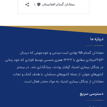
درباره ما
معتادان گمنام NA نهادي است مردمي و خودجوش که درسال
۱۹۵۳ميلادي مطابق با ۱۳۳۲ هجري‌ شمسي توسط افرادي که خود زماني
در چنگال بیماری اعتياد گرفتار بودند، بنيانگذاري شد. در بيشتر
کشور‌هاي جهان، از جمله کشور‌هاي مسلمان، با هدف کمک و نجات
معتادان از چنگال بیماری اعتياد به مواد مخدر فعال است.
دسترسی سریع