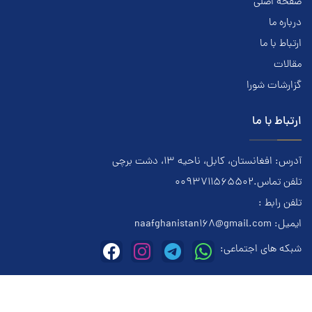
صفحه اصلی
درباره ما
ارتباط با ما
مقالات
گزارشات شورا
ارتباط با ما
آدرس: افغانستان، کابل، ناحیه ۱۳، دشت برچی
تلفن تماس.0093711565502
تلفن رابط :
ایمیل:
naafghanistan168@gmail.com
شبکه های اجتماعی:
این وبسایت متعلق به معتادان گمنام افغانستان میباشد