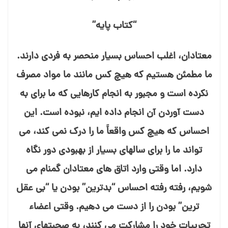
“کتاب پایه”
معتادان، اغلب احساس بسیار منحصر به فردی دارند.
ما مطمئن هستیم که هیچ کس مانند ما مواد مصرف
نکرده است و مجبور به انجام کارهایی که ما برای به
دست آوردن آن انجام داده⁯ ایم، نبوده است. این
احساس که هیچ کس واقعاً ما را درک نمی⁯ کند، می⁯
تواند ما را برای سالهای بسیار از بهبودی دور نگاه
دارد. اما وقتی وارد اتاق های معتادان گمنام می⁯
شویم، رفته رفته احساس “بدترین” بودن یا “بی⁯ عقل⁯
ترین” بودن را از دست می⁯ دهیم. وقتی اعضاء
تجربیات خود را مشارکت می⁯ کنند، به صحبت⁯های آنها