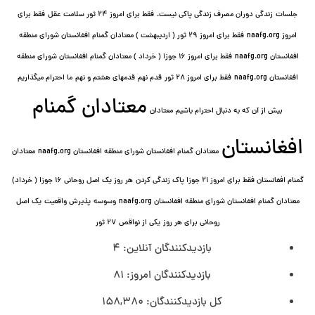
جلسات
زندگی دوران مصرف زندگی پاکی نیست.
فقط برای امروز 24 ثور سلامت عقل
فقط برای
امروز naafg.org
فقط برای امروز ٢٩ ثور ( اردیبهشت ) معتادان گمنام افغانستان شورای منطقه
افغانستان naafg.org
فقط برای امروز ۱۶ جوزا ( خرداد ) معتادان گمنام افغانستان شورای منطقه
افغانستان naafg.org
فقط برای امروز ۲۸ ثور
قدم نهم
قدمهای هشتم و نهم
ما احترام میگذاریم
معتادان گمنام
بیش از آن که به دنبال احترام باشیم
معتادان
افغانستان
معتادان گمنام افغانستان شورای منطقه افغانستان naafg.org
معتادان
گمنام افغانستان فقط برای امروز ۲۱ جوزا پاک زندگی کردن
هر روز یک اصل روحانی ۱۶ جوزا ( خرداد)
معتادان گمنام افغانستان شورای منطقه افغانستان naafg.org
وسوسه
پذيرش واقعیت
یک اصل
روحانی برای هر روز
یکی از نواقص
۲۷ ثور
بازدیدکنندگان آنلاین:
4
بازدیدکنندگان امروز:
81
کل بازدیدکنند‌گان:
158,380