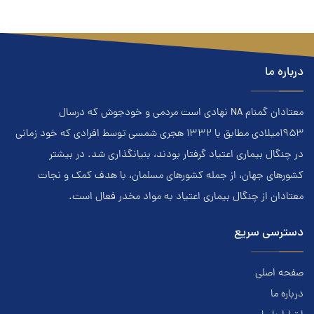
درباره ما
معتادان گمنام NA نهادي است مردمي و خودجوش که درسال
۱۹۵۳ميلادي مطابق با ۱۳۳۲ هجري‌ شمسي توسط افرادي که خود زماني
در چنگال بیماری اعتياد گرفتار بودند، بنيانگذاري شد. در بيشتر
کشور‌هاي جهان، از جمله کشور‌هاي مسلمان، با هدف کمک و نجات
معتادان از چنگال بیماری اعتياد به مواد مخدر فعال است.
دسترسی سریع
صفحه اصلی
درباره ما