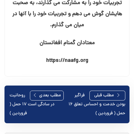
تجربیات خود را به مشارکت می⁯ گذارند، به صحبت⁯
هایشان گوش می⁯ دهم و تجربیات خود را با آنها در
میان می⁯ گذارم.
معتادان گمنام افغانستان
https://naafg.org
راهبری
مطلب قبلی
فراگیر
مطلب بعدی
روحانیت
بودن خدمت و احساس تعلق ۱۶
در سادگی است ۱۷ حمل (
نوشته
حمل ( فروردین )
فروردین )