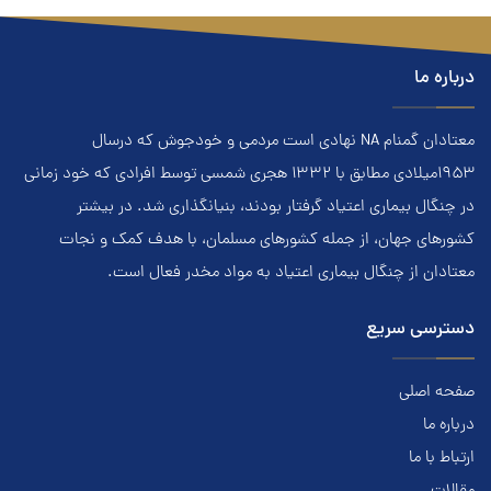
درباره ما
معتادان گمنام NA نهادي است مردمي و خودجوش که درسال
۱۹۵۳ميلادي مطابق با ۱۳۳۲ هجري‌ شمسي توسط افرادي که خود زماني
در چنگال بیماری اعتياد گرفتار بودند، بنيانگذاري شد. در بيشتر
کشور‌هاي جهان، از جمله کشور‌هاي مسلمان، با هدف کمک و نجات
معتادان از چنگال بیماری اعتياد به مواد مخدر فعال است.
دسترسی سریع
صفحه اصلی
درباره ما
ارتباط با ما