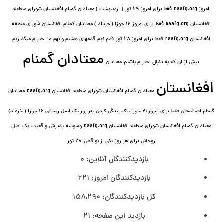
امروز naafg.org
فقط برای امروز ٢٩ ثور ( اردیبهشت ) معتادان گمنام افغانستان شورای منطقه
افغانستان naafg.org
فقط برای امروز ۱۶ جوزا ( خرداد ) معتادان گمنام افغانستان شورای منطقه
افغانستان naafg.org
فقط برای امروز ۲۸ ثور
قدم نهم
قدمهای هشتم و نهم
ما احترام میگذاریم
معتادان گمنام
بیش از آن که به دنبال احترام باشیم
معتادان
افغانستان
معتادان گمنام افغانستان شورای منطقه افغانستان naafg.org
معتادان
گمنام افغانستان فقط برای امروز ۲۱ جوزا پاک زندگی کردن
هر روز یک اصل روحانی ۱۶ جوزا ( خرداد)
معتادان گمنام افغانستان شورای منطقه افغانستان naafg.org
وسوسه
پذيرش واقعیت
یک اصل
روحانی برای هر روز
یکی از نواقص
۲۷ ثور
بازدیدکنندگان آنلاین:
0
بازدیدکنندگان امروز:
221
کل بازدیدکنند‌گان:
158,290
بازدید این صفحه:
21