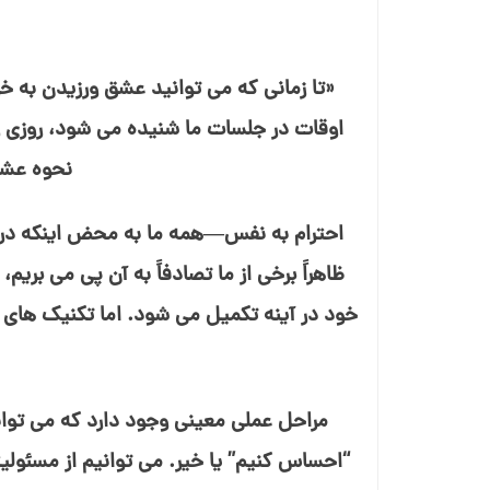
«تا زمانی که می⁯ توانید عشق ورزیدن به خو
اوقات در جلسات ما شنیده می ⁯شود، روزی 
نحوه عشق 
احترام به نفس—همه ما به محض اینکه دربا
ظاهراً برخی از ما تصادفاً به آن پی می⁯ بریم
خود در آینه تکمیل می⁯ شود. اما تکنیک⁯ های 
مراحل عملی معینی وجود دارد که می⁯⁯ تو
“احساس ⁯کنیم” یا خیر. می⁯ توانیم از مسئول