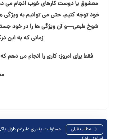
معشوق یا دوست کارهای خوب انجام می⁯ دهیم، 
خود توجه کنیم. حتی می⁯ توانیم به ویژگی⁯
شوخ⁯ طبعی—و آن ویژگی⁯ ها را در خود جستج
زمانی که به این د
فقط برای امروز: کاری را انجام م⁯ی دهم
مع
راهبری
مطلب قبلی
اسفند ماه )