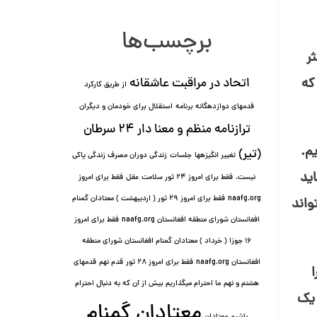
برچسب‌ها
ر
که
اتحاد در مراقبت عاشقانه
از طریق کارکرد
قدمهای دوازده⁯گانه برنامه
استقلال برای خودمان و دیگران
ترازنامه منظم و معنا دار ٢۴ سرطان
م.
(تیر)
تغییر انگیزه⁯ها
جلسات
زندگی دوران مصرف زندگی پاکی
اید
نیست.
فقط برای امروز 24 ثور سلامت عقل
فقط برای امروز
naafg.org
فقط برای امروز ٢٩ ثور ( اردیبهشت ) معتادان گمنام
واند
افغانستان شورای منطقه افغانستان naafg.org
فقط برای امروز
۱۶ جوزا ( خرداد ) معتادان گمنام افغانستان شورای منطقه
افغانستان naafg.org
فقط برای امروز ۲۸ ثور
قدم نهم
قدمهای
ا
هشتم و نهم
ما احترام میگذاریم بیش از آن که به دنبال احترام
 یک
معتادان گمنام