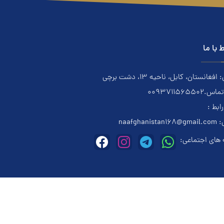
ط با ما
فغانستان، کابل، ناحیه ۱۳، دشت برچی
0093711565502
رابط :
:
naafghanistan168@gmail.com
های اجتماعی: