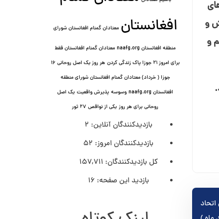
باشیم
معتادان
های
افغانستان
ش و
معتادان گمنام افغانستان شورای
م و
منطقه افغانستان naafg.org
معتادان گمنام افغانستان فقط
برای امروز ۲۱ جوزا پاک زندگی کردن
هر روز یک اصل روحانی ۱۶
جوزا ( خرداد) معتادان گمنام افغانستان شورای منطقه
.
افغانستان naafg.org
وسوسه
پذيرش واقعیت
یک اصل
روحانی برای هر روز
یکی از نواقص
۲۷ ثور
بازدیدکنندگان آنلاین:
2
بازدیدکنندگان امروز:
52
کل بازدیدکنند‌گان:
157,711
بازدید این صفحه:
16
اتحاد