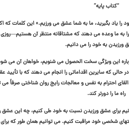
“کتاب پایه”
د را یاد بگیرید، ما به شما عشق می⁯ ورزیم.» این کلمات که اکث
را به ما وعده می⁯ دهند که مشتاقانه منتظر آن هستیم—روزی 
ورزیدن به خود را می⁯ دانیم.
ره این ویژگی سخت⁯ الحصول می⁯ شنویم، خواهان آن می⁯ شوی
، در حالی که سایرین اقداماتی را انجام می⁯ دهند که با تأیید عق
القای احترام به نفس و معالجات رایج روان شناختی صرفاً می⁯ ت
راه ما را دورتر کند.
انیم برای عشق ورزیدن نسبت به خود طی کنیم، چه این عشق ر
یت⁯های شخصی خود مراقبت کنیم. می⁯ توانیم همان طور که برای