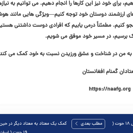
برای خود نیز این کارها را انجام دهیم. می⁯ توانیم به نیاز
 های ارزشمند دوستان خود توجه کنیم—ویژگی⁯ هایی مانند هو
و کنیم. مطمئناً درمی⁯ یابیم که افرادی دوست⁯ داشتنی هستی
رک برسیم، در مسیر خود موفق می⁯ شویم.
 که به من در شناخت و عشق ورزیدن نسبت به خود کمک می⁯ کند
تادان گمنام افغانستان
https://naafg.org
مسئولیت پذیری علیرغم طول پاکی ۱۸ حوت (
مطلب بعدی
کمک یک معتاد به معتاد دیگر در حین 
۱۹ حوت ( اسفند ماه )