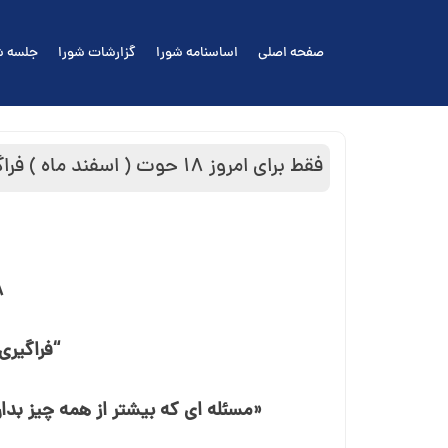
Ski
t
صفحه اصلی
اساسنامه شورا
گزارشات شورا
جلسه ش
conten
فقط برای امروز ۱۸ حوت ( اسفند ماه ) فراگیری عشق ورزیدن نسبت به خود
۱۸ حو
“فراگیر
«مسئله ای که بیشتر از همه چیز بد