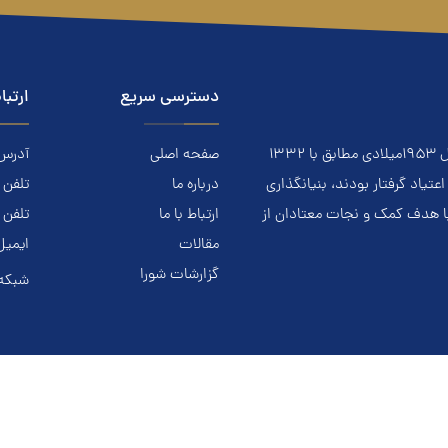
دسترسی سریع
ارتبا
معتادان گمنام NA نهادي است مردمي و خودجوش که درسال ۱۹۵۳ميلادي مطابق با ۱۳۳۲
صفحه اصلی
آدرس: ا
ياد گرفتار بودند، بنيانگذاري
درباره ما
تلفن تماس.
با هدف کمک و نجات معتادان از
ارتباط با ما
تلفن 
مقالات
ایمیل
گزارشات شورا
شبکه 
این وبسایت متعلق به معتادان گمنام افغانستان میباشد