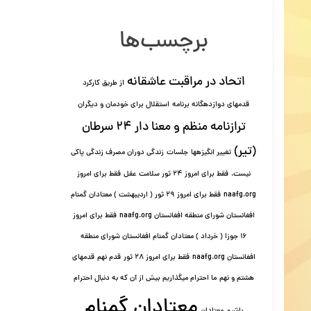
برچسب‌ها
اتحاد در مراقبت عاشقانه
از طریق کارکرد
قدمهای دوازده⁯گانه برنامه
استقلال برای خودمان و دیگران
ترازنامه منظم و معنا دار ٢۴ سرطان
(تیر)
تغییر انگیزه⁯ها
جلسات
زندگی دوران مصرف زندگی پاکی
نیست.
فقط برای امروز 24 ثور سلامت عقل
فقط برای امروز
naafg.org
فقط برای امروز ٢٩ ثور ( اردیبهشت ) معتادان گمنام
افغانستان شورای منطقه افغانستان naafg.org
فقط برای امروز
۱۶ جوزا ( خرداد ) معتادان گمنام افغانستان شورای منطقه
افغانستان naafg.org
فقط برای امروز ۲۸ ثور
قدم نهم
قدمهای
هشتم و نهم
ما احترام میگذاریم بیش از آن که به دنبال احترام
معتادان گمنام