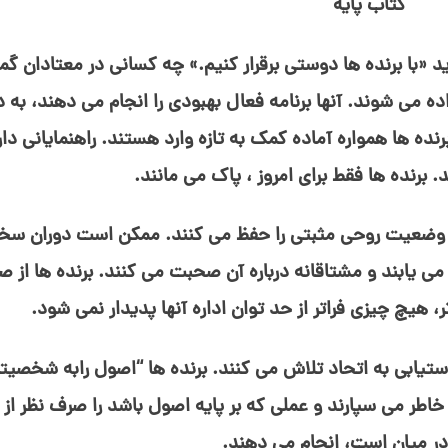
“کتاب پایه”
 «با برنده⁯ ها دوستی برقرار کنیم.» چه کسانی در معتادان گمن
 می⁯ شوند. آنها برنامه فعال بهبودی را انجام می⁯ دهند، به د
ده⁯ ها همواره آماده کمک به تازه⁯ وارد هستند. راهنمایانی دار
. برنده⁯ ها فقط برای امروز ، پاک می⁯ مانند.
ه وضعیت روحی مثبتی را حفظ می⁯ کنند. ممکن است دوران سخت
ی⁯ یابند و مشتاقانه درباره آن صحبت می⁯ کنند. برنده⁯ ها از 
، هیچ چیزی فراتر از حد توان اداره آنها پدیدار نمی⁯ شود.
ستیابی به اتحاد تلاش می⁯ کنند. برنده⁯ ها “اصول رابه شخصیت⁯ه
خاطر می⁯ سپارند و عملی که بر پایه اصول باشد را صرف نظر از ا
 میان است، انجام می⁯ دهند.