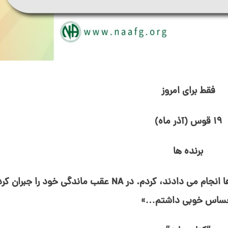
فقط برای امروز
۱۹ قوس (آذر ماه)
برنده⁯ ها
«شروع به تقلید برخی از کارهایی که برنده⁯ ها انجام می⁯ دادند، کردم. در NA عقب⁯ ماندگی خود را جب
ساس خوبی داشتم…»