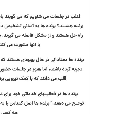
اغلب در جلسات می⁯ شنویم که می⁯ گویند باید
برنده هستند؟ برنده⁯ ها به آسانی تشخیص داده
راه حل هستند و از مشکل فاصله می⁯ گیرند. برن
با آنها مشورت می⁯ کنند
برنده⁯ ها معتادانی در حال بهبودی هستند ک
تجربه کرده باشند، اما هنوز در جلسات حضور م
قلب می⁯ دانند که با کمک نیرویی برتر
برنده⁯ ها در فعالیت⁯های خدماتی خود برای د
ترجیح می⁯ دهند.” برنده⁯ ها اصل گمنامی را به 
چه کسی در