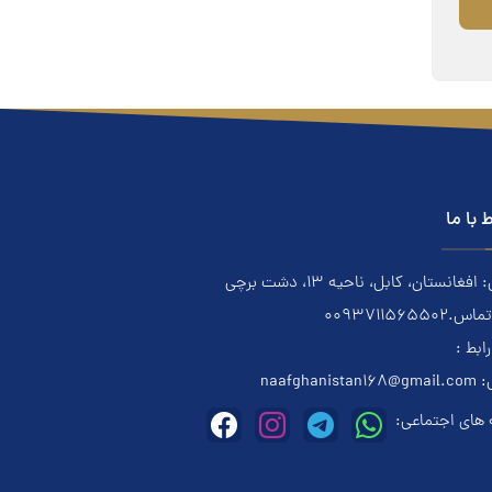
ط با ما
فغانستان، کابل، ناحیه ۱۳، دشت برچی
0093711565502
رابط :
:
naafghanistan168@gmail.com
های اجتماعی: