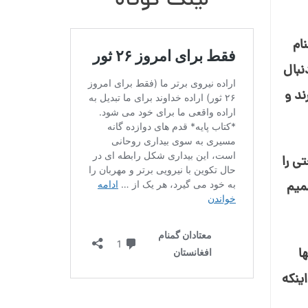
لینک کوتاه
ام
نبال
ند و
ی را
صمیم
ا
ینکه