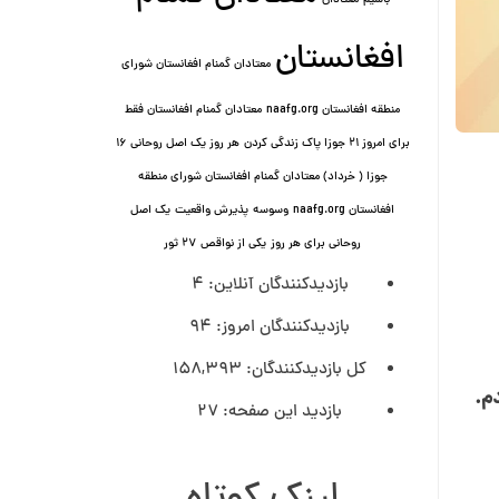
باشیم
معتادان
افغانستان
معتادان گمنام افغانستان شورای
منطقه افغانستان naafg.org
معتادان گمنام افغانستان فقط
برای امروز ۲۱ جوزا پاک زندگی کردن
هر روز یک اصل روحانی ۱۶
جوزا ( خرداد) معتادان گمنام افغانستان شورای منطقه
افغانستان naafg.org
وسوسه
پذيرش واقعیت
یک اصل
روحانی برای هر روز
یکی از نواقص
۲۷ ثور
بازدیدکنندگان آنلاین:
4
بازدیدکنندگان امروز:
94
کل بازدیدکنند‌گان:
158,393
ران کردم.
بازدید این صفحه:
27