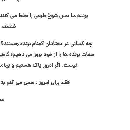
برنده⁯ ها حس شوخ⁯ طبعی را حفظ می⁯ کنند. ب
خندند، ب
چه کسانی در معتادان گمنام برنده هستند؟ 
صفات برنده⁯ ها را از خود بروز می ⁯دهیم؛ گ
نیست. اگر امروز پاک هستیم و برنامه
فقط برای امروز : سعی می⁯ کنم به
مع