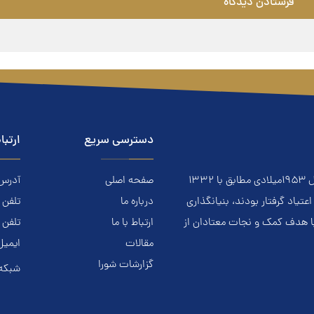
دسترسی سریع
ارتبا
معتادان گمنام NA نهادي است مردمي و خودجوش که درسال ۱۹۵۳ميلادي مطابق با ۱۳۳۲
صفحه اصلی
آدرس: ا
ياد گرفتار بودند، بنيانگذاري
درباره ما
تلفن تماس.
با هدف کمک و نجات معتادان از
ارتباط با ما
تلفن 
مقالات
ایمیل
گزارشات شورا
شبکه 