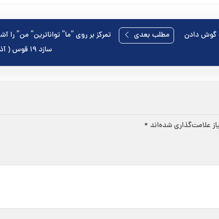
مطلب بعدی
تمرکز بر روی “ما” تواناترین” من” را آش
سازد ۱۹ قوس ( آذر ماه )
ز علامت‌گذاری شده‌اند
*