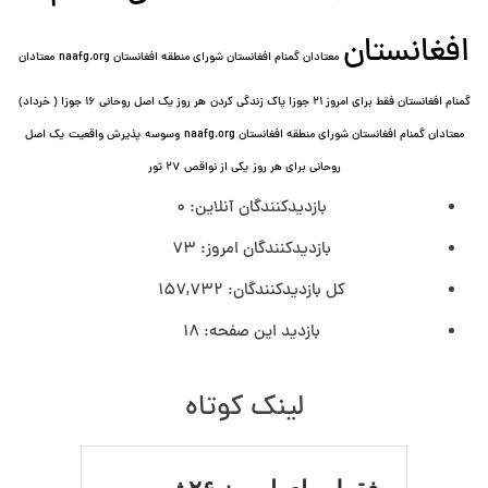
افغانستان
معتادان گمنام افغانستان شورای منطقه افغانستان naafg.org
معتادان
گمنام افغانستان فقط برای امروز ۲۱ جوزا پاک زندگی کردن
هر روز یک اصل روحانی ۱۶ جوزا ( خرداد)
معتادان گمنام افغانستان شورای منطقه افغانستان naafg.org
وسوسه
پذيرش واقعیت
یک اصل
روحانی برای هر روز
یکی از نواقص
۲۷ ثور
بازدیدکنندگان آنلاین:
0
بازدیدکنندگان امروز:
73
کل بازدیدکنند‌گان:
157,732
بازدید این صفحه:
18
لینک کوتاه