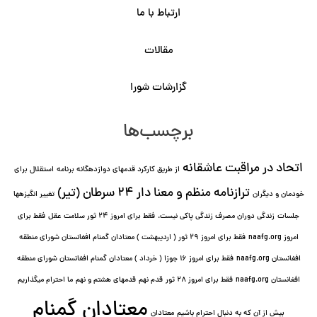
ارتباط با ما
مقالات
گزارشات شورا
برچسب‌ها
اتحاد در مراقبت عاشقانه
از طریق کارکرد قدمهای دوازده⁯گانه برنامه
استقلال برای
ترازنامه منظم و معنا دار ٢۴ سرطان (تیر)
خودمان و دیگران
تغییر انگیزه⁯ها
جلسات
زندگی دوران مصرف زندگی پاکی نیست.
فقط برای امروز 24 ثور سلامت عقل
فقط برای
امروز naafg.org
فقط برای امروز ٢٩ ثور ( اردیبهشت ) معتادان گمنام افغانستان شورای منطقه
افغانستان naafg.org
فقط برای امروز ۱۶ جوزا ( خرداد ) معتادان گمنام افغانستان شورای منطقه
افغانستان naafg.org
فقط برای امروز ۲۸ ثور
قدم نهم
قدمهای هشتم و نهم
ما احترام میگذاریم
معتادان گمنام
بیش از آن که به دنبال احترام باشیم
معتادان