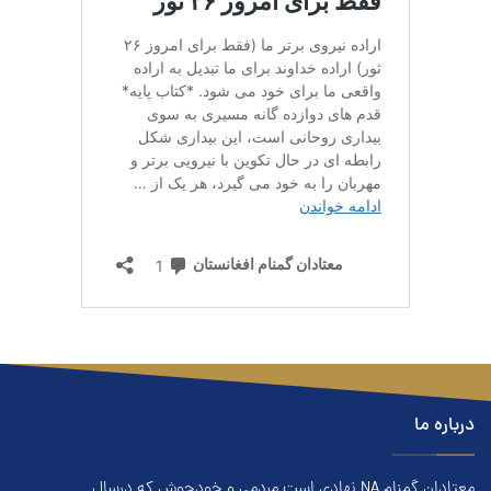
درباره ما
معتادان گمنام NA نهادي است مردمي و خودجوش که درسال