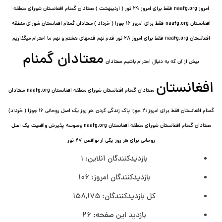
امروز naafg.org
فقط برای امروز ٢٩ ثور ( اردیبهشت ) معتادان گمنام افغانستان شورای منطقه
افغانستان naafg.org
فقط برای امروز ۱۶ جوزا ( خرداد ) معتادان گمنام افغانستان شورای منطقه
افغانستان naafg.org
فقط برای امروز ۲۸ ثور
قدم نهم
قدمهای هشتم و نهم
ما احترام میگذاریم
معتادان گمنام
بیش از آن که به دنبال احترام باشیم
معتادان
افغانستان
معتادان گمنام افغانستان شورای منطقه افغانستان naafg.org
معتادان
گمنام افغانستان فقط برای امروز ۲۱ جوزا پاک زندگی کردن
هر روز یک اصل روحانی ۱۶ جوزا ( خرداد)
معتادان گمنام افغانستان شورای منطقه افغانستان naafg.org
وسوسه
پذيرش واقعیت
یک اصل
روحانی برای هر روز
یکی از نواقص
۲۷ ثور
بازدیدکنندگان آنلاین:
1
بازدیدکنندگان امروز:
106
کل بازدیدکنند‌گان:
158,175
بازدید این صفحه:
26