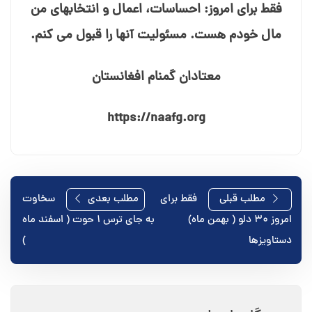
فقط برای امروز: احساسات، اعمال و انتخاب⁯های من
مال خودم هست. مسئولیت آنها را قبول می⁯ کنم.
معتادان گمنام افغانستان
https://naafg.org
راهبری
مطلب قبلی
فقط برای
مطلب بعدی
سخاوت
امروز ۳۰ دلو ( بهمن ماه)
به جای ترس ۱ حوت ( اسفند ماه
نوشته
دستاویزها
)