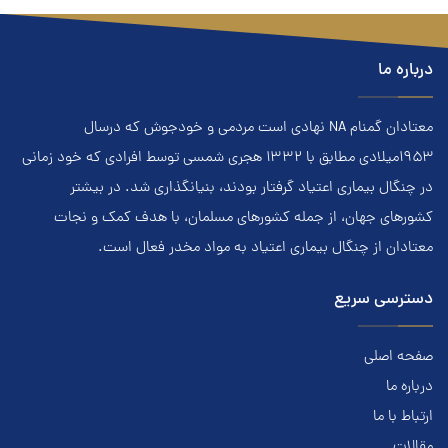
درباره ما
معتادان گمنام NA نهادي است مردمي و خودجوش که درسال
۱۹۵۳ميلادي مطابق با ۱۳۳۲ هجري‌ شمسي توسط افرادي که خود زماني
در چنگال بیماری اعتياد گرفتار بودند، بنيانگذاري شد. در بيشتر
کشور‌هاي جهان، از جمله کشور‌هاي مسلمان، با هدف کمک و نجات
معتادان از چنگال بیماری اعتياد به مواد مخدر فعال است.
دسترسی سریع
صفحه اصلی
درباره ما
ارتباط با ما
مقالات