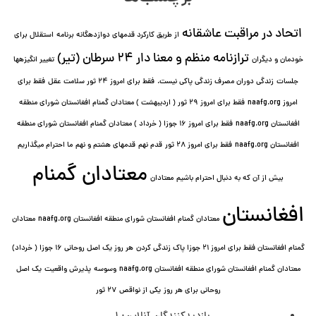
اتحاد در مراقبت عاشقانه
از طریق کارکرد قدمهای دوازده⁯گانه برنامه
استقلال برای
ترازنامه منظم و معنا دار ٢۴ سرطان (تیر)
خودمان و دیگران
تغییر انگیزه⁯ها
جلسات
زندگی دوران مصرف زندگی پاکی نیست.
فقط برای امروز 24 ثور سلامت عقل
فقط برای
امروز naafg.org
فقط برای امروز ٢٩ ثور ( اردیبهشت ) معتادان گمنام افغانستان شورای منطقه
افغانستان naafg.org
فقط برای امروز ۱۶ جوزا ( خرداد ) معتادان گمنام افغانستان شورای منطقه
افغانستان naafg.org
فقط برای امروز ۲۸ ثور
قدم نهم
قدمهای هشتم و نهم
ما احترام میگذاریم
معتادان گمنام
بیش از آن که به دنبال احترام باشیم
معتادان
افغانستان
معتادان گمنام افغانستان شورای منطقه افغانستان naafg.org
معتادان
گمنام افغانستان فقط برای امروز ۲۱ جوزا پاک زندگی کردن
هر روز یک اصل روحانی ۱۶ جوزا ( خرداد)
معتادان گمنام افغانستان شورای منطقه افغانستان naafg.org
وسوسه
پذيرش واقعیت
یک اصل
روحانی برای هر روز
یکی از نواقص
۲۷ ثور