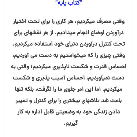
“کتاب پایه”
وقتی مصرف می⁯کردیم، هر کاری را برای تحت اختیار
درآوردن اوضاع انجام می⁯دادیم. از هر نقشه⁯ای برای
تحت کنترل درآوردن دنیای خود استفاده می⁯کردیم.
وقتی چیزی را که می⁯خواستیم به دست می⁯ آوردیم،
احساس قدرت و شکست⁯ ناپذیری می⁯کردیم؛ وقتی به
دست نمی⁯آوردیم، احساس آسیب⁯ پذیری و شکست
می⁯کردیم. اما این امر جلوی ما را نگرفت، بلکه تنها
باعث شد تلاش⁯های بیشتری را برای کنترل و تغییر
دادن زندگی خود به وضعیتی قابل اداره به کار
گیریم.