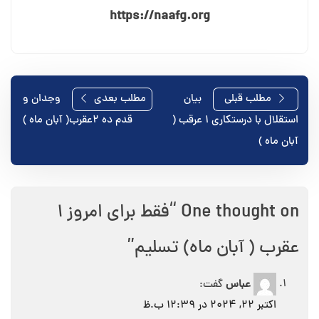
https://naafg.org
راهبری
مطلب قبلی
بیان
مطلب بعدی
وجدان و
استقلال با درستکاری ۱ عرقب (
قدم ده ۲عقرب( آبان ماه )
نوشته
آبان ماه )
One thought on “
فقط برای امروز ۱
عقرب ( آبان ماه) تسلیم
”
عباس
گفت:
اکتبر 22, 2024 در 12:39 ب.ظ