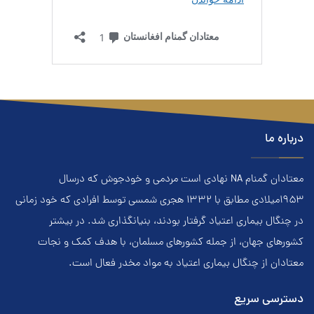
درباره ما
معتادان گمنام NA نهادي است مردمي و خودجوش که درسال
۱۹۵۳ميلادي مطابق با ۱۳۳۲ هجري‌ شمسي توسط افرادي که خود زماني
در چنگال بیماری اعتياد گرفتار بودند، بنيانگذاري شد. در بيشتر
کشور‌هاي جهان، از جمله کشور‌هاي مسلمان، با هدف کمک و نجات
معتادان از چنگال بیماری اعتياد به مواد مخدر فعال است.
دسترسی سریع