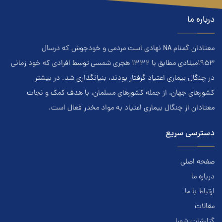
درباره ما
معتادان گمنام NA نهادي است مردمي و خودجوش که درسال
۱۹۵۳ميلادي مطابق با ۱۳۳۲ هجري‌ شمسي توسط افرادي که خود زماني
در چنگال بیماری اعتياد گرفتار بودند، بنيانگذاري شد. در بيشتر
کشور‌هاي جهان، از جمله کشور‌هاي مسلمان، با هدف کمک و نجات
معتادان از چنگال بیماری اعتياد به مواد مخدر فعال است.
دسترسی سریع
صفحه اصلی
درباره ما
ارتباط با ما
مقالات
گزارشات شورا