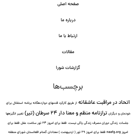
صفحه اصلی
درباره ما
ارتباط با ما
مقالات
گزارشات شورا
برچسب‌ها
اتحاد در مراقبت عاشقانه
از طریق کارکرد قدمهای دوازده⁯گانه برنامه
استقلال برای
ترازنامه منظم و معنا دار ٢۴ سرطان (تیر)
خودمان و دیگران
تغییر انگیزه⁯ها
جلسات
زندگی دوران مصرف زندگی پاکی نیست.
فقط برای امروز 24 ثور سلامت عقل
فقط برای
امروز naafg.org
فقط برای امروز ٢٩ ثور ( اردیبهشت ) معتادان گمنام افغانستان شورای منطقه