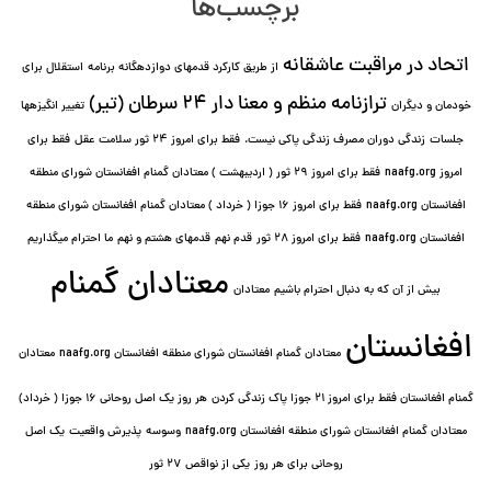
برچسب‌ها
اتحاد در مراقبت عاشقانه
از طریق کارکرد قدمهای دوازده⁯گانه برنامه
استقلال برای
ترازنامه منظم و معنا دار ٢۴ سرطان (تیر)
خودمان و دیگران
تغییر انگیزه⁯ها
جلسات
زندگی دوران مصرف زندگی پاکی نیست.
فقط برای امروز 24 ثور سلامت عقل
فقط برای
امروز naafg.org
فقط برای امروز ٢٩ ثور ( اردیبهشت ) معتادان گمنام افغانستان شورای منطقه
افغانستان naafg.org
فقط برای امروز ۱۶ جوزا ( خرداد ) معتادان گمنام افغانستان شورای منطقه
افغانستان naafg.org
فقط برای امروز ۲۸ ثور
قدم نهم
قدمهای هشتم و نهم
ما احترام میگذاریم
معتادان گمنام
بیش از آن که به دنبال احترام باشیم
معتادان
افغانستان
معتادان گمنام افغانستان شورای منطقه افغانستان naafg.org
معتادان
گمنام افغانستان فقط برای امروز ۲۱ جوزا پاک زندگی کردن
هر روز یک اصل روحانی ۱۶ جوزا ( خرداد)
معتادان گمنام افغانستان شورای منطقه افغانستان naafg.org
وسوسه
پذيرش واقعیت
یک اصل
روحانی برای هر روز
یکی از نواقص
۲۷ ثور