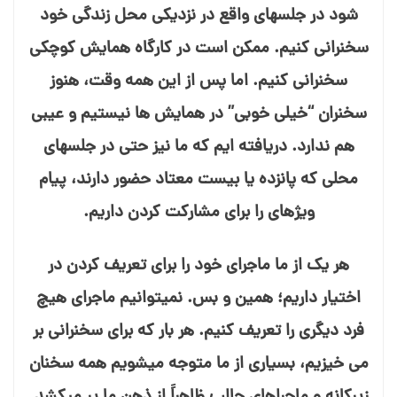
شود در جلسه⁯ای واقع در نزدیکی محل زندگی خود
سخنرانی کنیم. ممکن است در کارگاه همایش کوچکی
سخنرانی کنیم. اما پس از این همه وقت، هنوز
سخنران “خیلی خوبی” در همایش⁯ ها نیستیم و عیبی
هم ندارد. دریافته⁯ ایم که ما نیز حتی در جلسه⁯ای
محلی که پانزده یا بیست معتاد حضور دارند، پیام
ویژه⁯ای را برای مشارکت کردن داریم.
هر یک از ما ماجرای خود را برای تعریف کردن در
اختیار داریم؛ همین و بس. نمی⁯توانیم ماجرای هیچ
فرد دیگری را تعریف کنیم. هر بار که برای سخنرانی بر
می⁯ خیزیم، بسیاری از ما متوجه می⁯شویم همه سخنان