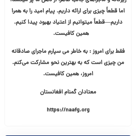
زیرکانه و ماجراهای جالب ظاهراً از ذهن ما پر می⁯کشد.
اما قطعاً چیزی برای ارائه داریم. پیام امید را به همرا
داریم—قطعاً می⁯توانیم از اعتیاد بهبود پیدا کنیم.
همین کافیست.
فقط برای امروز : به خاطر می⁯ سپارم ماجرای صادقانه
من چیزی است که به بهترین نحو مشارکت می‌کنم.
امروز، همین کافیست.
معتادان گمنام افغانستان
https://naafg.org