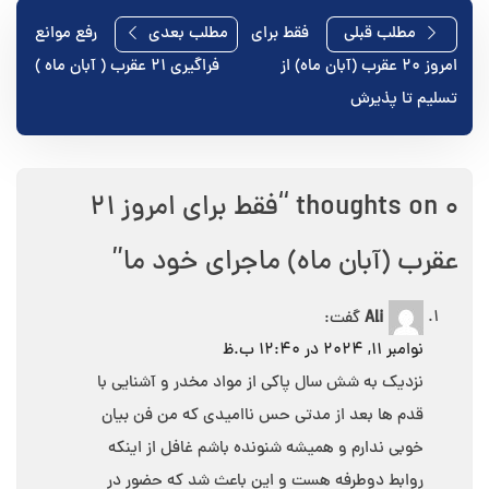
راهبری
مطلب قبلی
فقط برای
مطلب بعدی
رفع موانع
امروز ۲۰ عقرب (آبان ماه) از
فراگیری ۲۱ عقرب ( آبان ماه )
نوشته
تسلیم تا پذیرش
0 thoughts on “
فقط برای امروز ۲۱
عقرب (آبان ماه) ماجرای خود ما
”
Ali
گفت:
نوامبر 11, 2024 در 12:40 ب.ظ
نزدیک به شش سال پاکی از مواد مخدر و آشنایی با
قدم ها بعد از مدتی حس ناامیدی که من فن بیان
خوبی ندارم و همیشه شنونده باشم غافل از اینکه
روابط دوطرفه هست و این باعث شد که حضور در