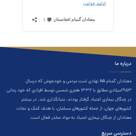
درباره ما
معتادان گمنام NA نهادي است مردمي و خودجوش که درسال
۱۹۵۳ميلادي مطابق با ۱۳۳۲ هجري‌ شمسي توسط افرادي که خود زماني
در چنگال بیماری اعتياد گرفتار بودند، بنيانگذاري شد. در بيشتر
کشور‌هاي جهان، از جمله کشور‌هاي مسلمان، با هدف کمک و نجات
معتادان از چنگال بیماری اعتياد به مواد مخدر فعال است.
دسترسی سریع