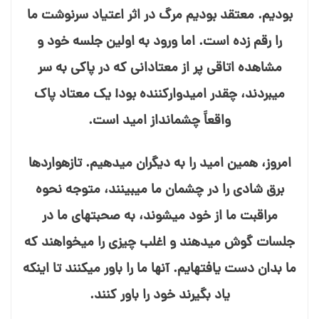
بودیم. معتقد بودیم مرگ در اثر اعتیاد سرنوشت ما
را رقم زده است. اما ورود به اولین جلسه خود و
مشاهده اتاقی پر از معتادانی که در پاکی به سر
می⁯بردند، چقدر امیدوارکننده بود! یک معتاد پاک
واقعاً چشم⁯انداز امید است.
امروز، همین امید را به دیگران می⁯دهیم. تازه⁯واردها
برق شادی را در چشمان ما می⁯بینند، متوجه نحوه
مراقبت ما از خود می⁯شوند، به صحبت⁯های ما در
جلسات گوش می⁯دهند و اغلب چیزی را می⁯خواهند که
ما بدان دست یافته⁯ایم. آنها ما را باور می⁯کنند تا اینکه
یاد بگیرند خود را باور کنند.