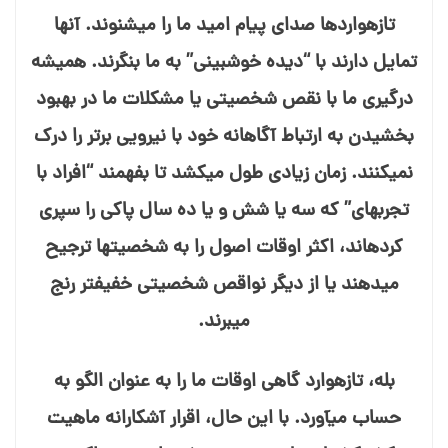
تازه⁯واردها صدای پیام امید ما را می⁯شنوند. آنها
تمایل دارند با “دیده خوش⁯بینی” به ما بنگرند. همیشه
درگیری ما با نقص شخصیتی یا مشکلات ما در بهبود
بخشیدن به ارتباط آگاهانه خود با نیرویی برتر را درک
نمی⁯کنند. زمان زیادی طول می⁯کشد تا بفهمند “افراد با
تجربه⁯ای” که سه یا شش و یا ده سال پاکی را سپری
کرده⁯اند، اکثر اوقات اصول را به شخصیت⁯⁯ها ترجیح
می⁯دهند یا از دیگر نواقص شخصیتی خفیف⁯تر رنج
می⁯برند.
بله، تازه⁯وارد گاهی اوقات ما را به عنوان الگو به
حساب می⁯آورد. با این حال، اقرار آشکارانه ماهیت