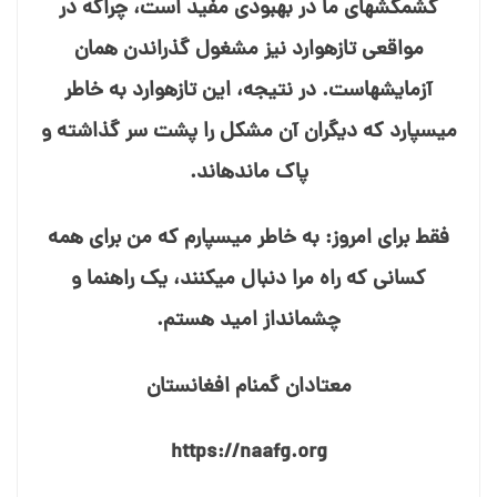
کشمکش⁯های ما در بهبودی مفید است، چراکه در
مواقعی تازه⁯وارد نیز مشغول گذراندن همان
آزمایش⁯هاست. در نتیجه، این تازه⁯وارد به خاطر
می⁯سپارد که دیگران آن مشکل را پشت سر گذاشته⁯ و
پاک مانده⁯اند.
فقط برای امروز: به خاطر می⁯سپارم که من برای همه
کسانی که راه مرا دنبال می⁯کنند، یک راهنما و
چشم⁯انداز امید هستم.
معتادان گمنام افغانستان
https://naafg.org