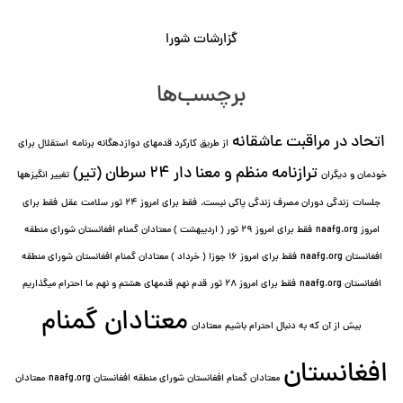
گزارشات شورا
برچسب‌ها
اتحاد در مراقبت عاشقانه
از طریق کارکرد قدمهای دوازده⁯گانه برنامه
استقلال برای
ترازنامه منظم و معنا دار ٢۴ سرطان (تیر)
خودمان و دیگران
تغییر انگیزه⁯ها
جلسات
زندگی دوران مصرف زندگی پاکی نیست.
فقط برای امروز 24 ثور سلامت عقل
فقط برای
امروز naafg.org
فقط برای امروز ٢٩ ثور ( اردیبهشت ) معتادان گمنام افغانستان شورای منطقه
افغانستان naafg.org
فقط برای امروز ۱۶ جوزا ( خرداد ) معتادان گمنام افغانستان شورای منطقه
افغانستان naafg.org
فقط برای امروز ۲۸ ثور
قدم نهم
قدمهای هشتم و نهم
ما احترام میگذاریم
معتادان گمنام
بیش از آن که به دنبال احترام باشیم
معتادان
افغانستان
معتادان گمنام افغانستان شورای منطقه افغانستان naafg.org
معتادان