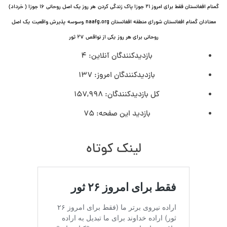
گمنام افغانستان فقط برای امروز ۲۱ جوزا پاک زندگی کردن
هر روز یک اصل روحانی ۱۶ جوزا ( خرداد)
معتادان گمنام افغانستان شورای منطقه افغانستان naafg.org
وسوسه
پذيرش واقعیت
یک اصل
روحانی برای هر روز
یکی از نواقص
۲۷ ثور
بازدیدکنندگان آنلاین:
4
بازدیدکنندگان امروز:
137
کل بازدیدکنند‌گان:
157,998
بازدید این صفحه:
75
لینک کوتاه