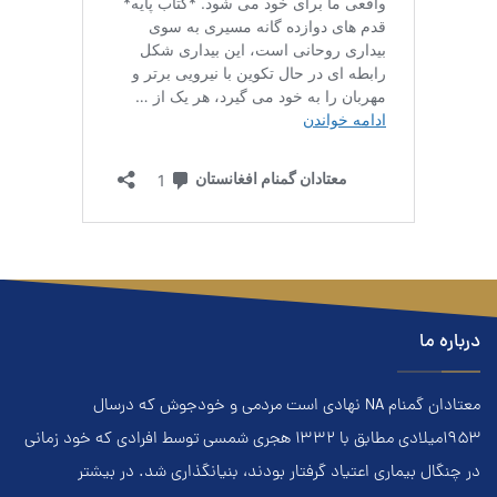
درباره ما
معتادان گمنام NA نهادي است مردمي و خودجوش که درسال
۱۹۵۳ميلادي مطابق با ۱۳۳۲ هجري‌ شمسي توسط افرادي که خود زماني
در چنگال بیماری اعتياد گرفتار بودند، بنيانگذاري شد. در بيشتر