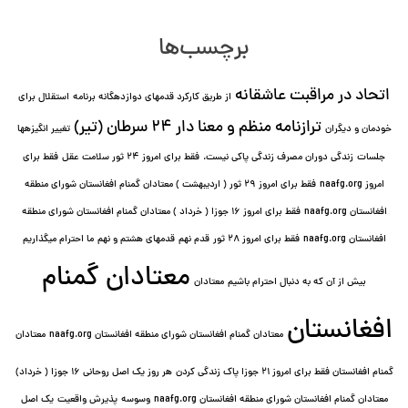
برچسب‌ها
اتحاد در مراقبت عاشقانه
از طریق کارکرد قدمهای دوازده⁯گانه برنامه
استقلال برای
ترازنامه منظم و معنا دار ٢۴ سرطان (تیر)
خودمان و دیگران
تغییر انگیزه⁯ها
جلسات
زندگی دوران مصرف زندگی پاکی نیست.
فقط برای امروز 24 ثور سلامت عقل
فقط برای
امروز naafg.org
فقط برای امروز ٢٩ ثور ( اردیبهشت ) معتادان گمنام افغانستان شورای منطقه
افغانستان naafg.org
فقط برای امروز ۱۶ جوزا ( خرداد ) معتادان گمنام افغانستان شورای منطقه
افغانستان naafg.org
فقط برای امروز ۲۸ ثور
قدم نهم
قدمهای هشتم و نهم
ما احترام میگذاریم
معتادان گمنام
بیش از آن که به دنبال احترام باشیم
معتادان
افغانستان
معتادان گمنام افغانستان شورای منطقه افغانستان naafg.org
معتادان
گمنام افغانستان فقط برای امروز ۲۱ جوزا پاک زندگی کردن
هر روز یک اصل روحانی ۱۶ جوزا ( خرداد)
معتادان گمنام افغانستان شورای منطقه افغانستان naafg.org
وسوسه
پذيرش واقعیت
یک اصل