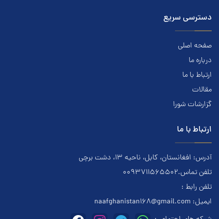
دسترسی سریع
صفحه اصلی
درباره ما
ارتباط با ما
مقالات
گزارشات شورا
ارتباط با ما
آدرس: افغانستان، کابل، ناحیه ۱۳، دشت برچی
تلفن تماس.0093711565502
تلفن رابط :
ایمیل:
naafghanistan168@gmail.com