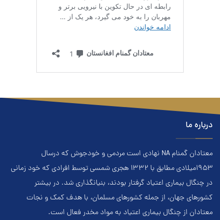
درباره ما
معتادان گمنام NA نهادي است مردمي و خودجوش که درسال
۱۹۵۳ميلادي مطابق با ۱۳۳۲ هجري‌ شمسي توسط افرادي که خود زماني
در چنگال بیماری اعتياد گرفتار بودند، بنيانگذاري شد. در بيشتر
کشور‌هاي جهان، از جمله کشور‌هاي مسلمان، با هدف کمک و نجات
معتادان از چنگال بیماری اعتياد به مواد مخدر فعال است.