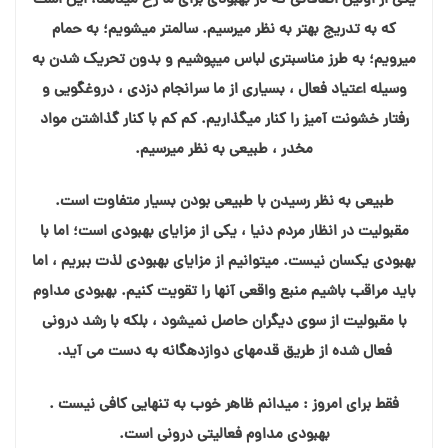
یکی از اولین اتفاقاتی که در بهبودی برای ما رخ می⁯دهد، این است
که به تدریج بهتر به نظر می⁯رسیم. سالم⁯تر می⁯شویم؛ به حمام
می⁯رویم؛ به طرز مناسب⁯تری لباس می⁯پوشیم و بدون تحریک شدن به
وسیله اعتیاد فعال ، بسیاری از ما سرانجام دزدی ، دروغگویی و
رفتار خشونت⁯ آمیز را کنار می⁯گذاریم. کم کم با کنار گذاشتن مواد
مخدر ، طبیعی به نظر می⁯رسیم.
طبیعی به نظر رسیدن با طبیعی بودن بسیار متفاوت است.
مقبولیت در انظار مردم دنیا ، یکی از مزایای بهبودی است؛ اما با
بهبودی یکسان نیست. می⁯توانیم از مزایای بهبودی لذت ببریم ، اما
باید مراقب باشیم منبع واقعی آنها را تقویت کنیم. بهبودی مداوم
با مقبولیت از سوی دیگران حاصل نمی⁯شود ، بلکه با رشد درونی
فعال شده از طریق قدمهای دوازده⁯گانه به دست می⁯ آید.
فقط برای امروز : می⁯دانم ظاهر خوب به تنهایی کافی نیست .
بهبودی مداوم فعالیتی درونی است.