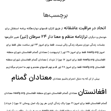
گزارشات شورا
برچسب‌ها
اتحاد در مراقبت عاشقانه
از طریق کارکرد قدمهای دوازده⁯گانه برنامه
استقلال برای
ترازنامه منظم و معنا دار ٢۴ سرطان (تیر)
خودمان و دیگران
تغییر انگیزه⁯ها
جلسات
زندگی دوران مصرف زندگی پاکی نیست.
فقط برای امروز 24 ثور سلامت عقل
فقط برای
امروز naafg.org
فقط برای امروز ٢٩ ثور ( اردیبهشت ) معتادان گمنام افغانستان شورای منطقه
افغانستان naafg.org
فقط برای امروز ۱۶ جوزا ( خرداد ) معتادان گمنام افغانستان شورای منطقه
افغانستان naafg.org
فقط برای امروز ۲۸ ثور
قدم نهم
قدمهای هشتم و نهم
ما احترام میگذاریم
معتادان گمنام
بیش از آن که به دنبال احترام باشیم
معتادان
افغانستان
معتادان گمنام افغانستان شورای منطقه افغانستان naafg.org
معتادان
گمنام افغانستان فقط برای امروز ۲۱ جوزا پاک زندگی کردن
هر روز یک اصل روحانی ۱۶ جوزا ( خرداد)
معتادان گمنام افغانستان شورای منطقه افغانستان naafg.org
وسوسه
پذيرش واقعیت
یک اصل