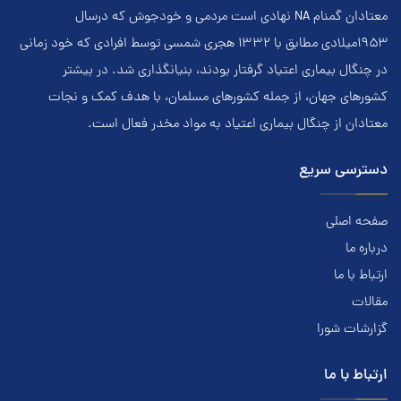
معتادان گمنام NA نهادي است مردمي و خودجوش که درسال
۱۹۵۳ميلادي مطابق با ۱۳۳۲ هجري‌ شمسي توسط افرادي که خود زماني
در چنگال بیماری اعتياد گرفتار بودند، بنيانگذاري شد. در بيشتر
کشور‌هاي جهان، از جمله کشور‌هاي مسلمان، با هدف کمک و نجات
معتادان از چنگال بیماری اعتياد به مواد مخدر فعال است.
دسترسی سریع
صفحه اصلی
درباره ما
ارتباط با ما
مقالات
گزارشات شورا
ارتباط با ما