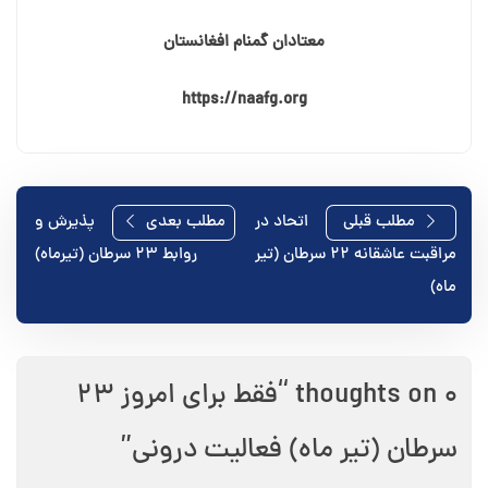
معتادان گمنام افغانستان
https://naafg.org
راهبری
مطلب قبلی
اتحاد در
مطلب بعدی
پذیرش و
مراقبت عاشقانه ۲۲ سرطان (تیر
روابط ۲۳ سرطان (تیرماه)
نوشته
ماه)
0 thoughts on “
فقط برای امروز ۲۳
سرطان (تیر ماه) فعالیت درونی
”