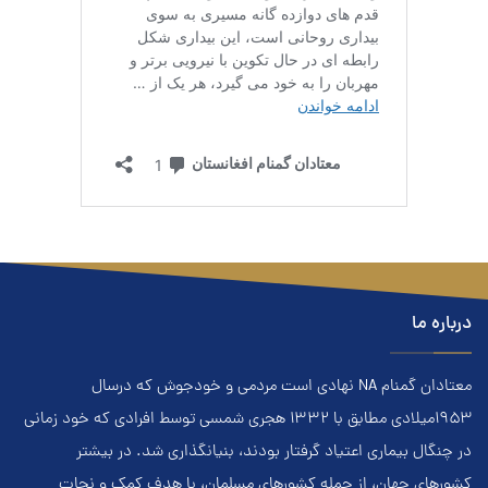
درباره ما
معتادان گمنام NA نهادي است مردمي و خودجوش که درسال
۱۹۵۳ميلادي مطابق با ۱۳۳۲ هجري‌ شمسي توسط افرادي که خود زماني
در چنگال بیماری اعتياد گرفتار بودند، بنيانگذاري شد. در بيشتر
کشور‌هاي جهان، از جمله کشور‌هاي مسلمان، با هدف کمک و نجات