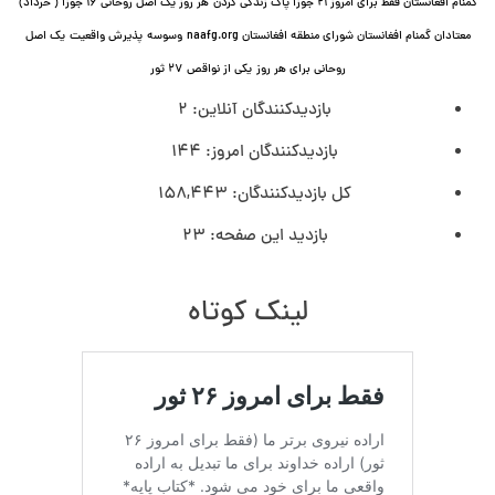
گمنام افغانستان فقط برای امروز ۲۱ جوزا پاک زندگی کردن
هر روز یک اصل روحانی ۱۶ جوزا ( خرداد)
معتادان گمنام افغانستان شورای منطقه افغانستان naafg.org
وسوسه
پذيرش واقعیت
یک اصل
روحانی برای هر روز
یکی از نواقص
۲۷ ثور
بازدیدکنندگان آنلاین:
2
بازدیدکنندگان امروز:
144
کل بازدیدکنند‌گان:
158,443
بازدید این صفحه:
23
لینک کوتاه