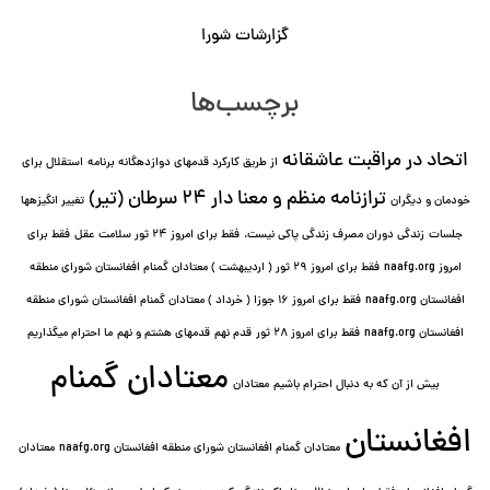
گزارشات شورا
برچسب‌ها
اتحاد در مراقبت عاشقانه
از طریق کارکرد قدمهای دوازده⁯گانه برنامه
استقلال برای
ترازنامه منظم و معنا دار ٢۴ سرطان (تیر)
خودمان و دیگران
تغییر انگیزه⁯ها
جلسات
زندگی دوران مصرف زندگی پاکی نیست.
فقط برای امروز 24 ثور سلامت عقل
فقط برای
امروز naafg.org
فقط برای امروز ٢٩ ثور ( اردیبهشت ) معتادان گمنام افغانستان شورای منطقه
افغانستان naafg.org
فقط برای امروز ۱۶ جوزا ( خرداد ) معتادان گمنام افغانستان شورای منطقه
افغانستان naafg.org
فقط برای امروز ۲۸ ثور
قدم نهم
قدمهای هشتم و نهم
ما احترام میگذاریم
معتادان گمنام
بیش از آن که به دنبال احترام باشیم
معتادان
افغانستان
معتادان گمنام افغانستان شورای منطقه افغانستان naafg.org
معتادان