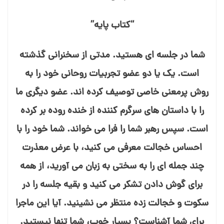
“کتاب پایه”
شما در جلسه⁯ ای هستید. مدتی از سخنرانی گذشته
است. یک یا دو عضو تجربیات روحانی خود را به
روش پرمعنی خاصی توصیف کرده⁯ اند. عضو دیگری ما
را با داستان⁯ های سرگرم⁯ کننده از خنده روده⁯ بر کرده
است. سپس رهبر شما را فرا می⁯ خواند. شما خود را با
احساس خجالت معرفی می⁯ کنید، با عرض معذرت
چند جمله⁯ ای را به سختی به زبان می⁯ آورید، از همه
برای گوش دادن تشکر می⁯ کنید و بقیه جلسه را در
سکوت و خجالت⁯ زده منتظر می⁯ نشینید. آیا این ماجرا
برای شما آشناست؟ بسیار خوب، شما تنها نیستید.