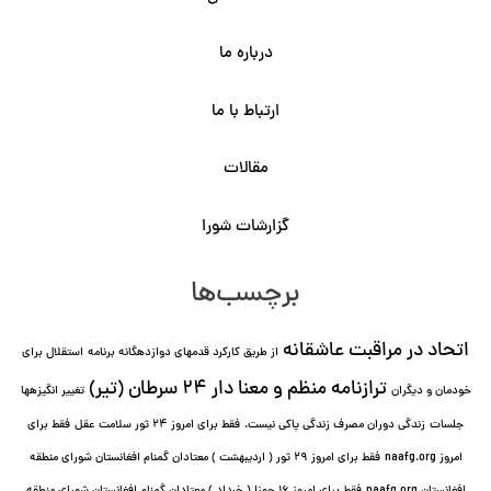
درباره ما
ارتباط با ما
مقالات
گزارشات شورا
برچسب‌ها
اتحاد در مراقبت عاشقانه
از طریق کارکرد قدمهای دوازده⁯گانه برنامه
استقلال برای
ترازنامه منظم و معنا دار ٢۴ سرطان (تیر)
خودمان و دیگران
تغییر انگیزه⁯ها
جلسات
زندگی دوران مصرف زندگی پاکی نیست.
فقط برای امروز 24 ثور سلامت عقل
فقط برای
امروز naafg.org
فقط برای امروز ٢٩ ثور ( اردیبهشت ) معتادان گمنام افغانستان شورای منطقه