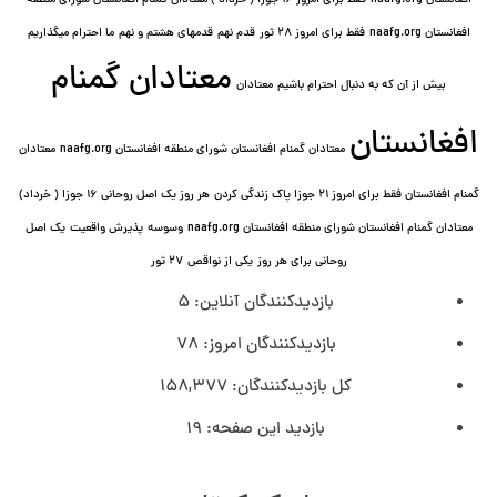
افغانستان naafg.org
فقط برای امروز ۱۶ جوزا ( خرداد ) معتادان گمنام افغانستان شورای منطقه
افغانستان naafg.org
فقط برای امروز ۲۸ ثور
قدم نهم
قدمهای هشتم و نهم
ما احترام میگذاریم
معتادان گمنام
بیش از آن که به دنبال احترام باشیم
معتادان
افغانستان
معتادان گمنام افغانستان شورای منطقه افغانستان naafg.org
معتادان
گمنام افغانستان فقط برای امروز ۲۱ جوزا پاک زندگی کردن
هر روز یک اصل روحانی ۱۶ جوزا ( خرداد)
معتادان گمنام افغانستان شورای منطقه افغانستان naafg.org
وسوسه
پذيرش واقعیت
یک اصل
روحانی برای هر روز
یکی از نواقص
۲۷ ثور
بازدیدکنندگان آنلاین:
5
بازدیدکنندگان امروز:
78
کل بازدیدکنند‌گان:
158,377
بازدید این صفحه:
19