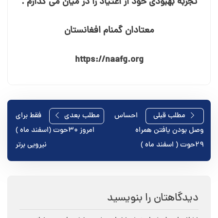
تجربه بهبودی خود از اعتیاد را در میان می⁯ گذارم .
معتادان گمنام افغانستان
https://naafg.org
راهبری
مطلب قبلی
احساس
مطلب بعدی
فقط برای
وصل بودن یافتن همراه
امروز ۳۰حوت (اسفند ماه )
نوشته
۲۹‌حوت ( اسفند ماه )
نیرویی برتر
دیدگاهتان را بنویسید