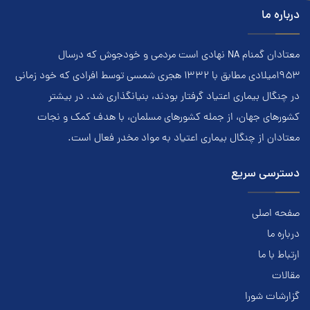
درباره ما
معتادان گمنام NA نهادي است مردمي و خودجوش که درسال
۱۹۵۳ميلادي مطابق با ۱۳۳۲ هجري‌ شمسي توسط افرادي که خود زماني
در چنگال بیماری اعتياد گرفتار بودند، بنيانگذاري شد. در بيشتر
کشور‌هاي جهان، از جمله کشور‌هاي مسلمان، با هدف کمک و نجات
معتادان از چنگال بیماری اعتياد به مواد مخدر فعال است.
دسترسی سریع
صفحه اصلی
درباره ما
ارتباط با ما
مقالات
گزارشات شورا