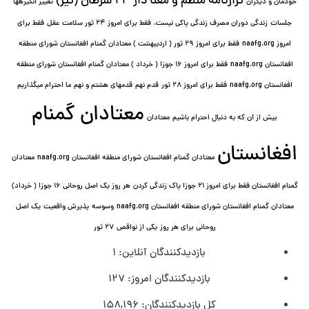
ترازنامه منظم و معنا دار ٢۴ سرطان (تیر)
خودمان و دیگران
تغییر انگیزه⁯ها
جلسات
زندگی دوران مصرف زندگی پاکی نیست.
فقط برای امروز 24 ثور سلامت عقل
فقط برای
امروز naafg.org
فقط برای امروز ٢٩ ثور ( اردیبهشت ) معتادان گمنام افغانستان شورای منطقه
افغانستان naafg.org
فقط برای امروز ۱۶ جوزا ( خرداد ) معتادان گمنام افغانستان شورای منطقه
افغانستان naafg.org
فقط برای امروز ۲۸ ثور
قدم نهم
قدمهای هشتم و نهم
ما احترام میگذاریم
معتادان گمنام
بیش از آن که به دنبال احترام باشیم
معتادان
افغانستان
معتادان گمنام افغانستان شورای منطقه افغانستان naafg.org
معتادان
گمنام افغانستان فقط برای امروز ۲۱ جوزا پاک زندگی کردن
هر روز یک اصل روحانی ۱۶ جوزا ( خرداد)
معتادان گمنام افغانستان شورای منطقه افغانستان naafg.org
وسوسه
پذيرش واقعیت
یک اصل
روحانی برای هر روز
یکی از نواقص
۲۷ ثور
بازدیدکنندگان آنلاین:
1
بازدیدکنندگان امروز:
127
کل بازدیدکنند‌گان:
158,196