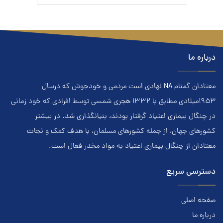
درباره ما
معتادان گمنام NA نهادي است مردمي و خودجوش که درسال
۱۹۵۳ميلادي مطابق با ۱۳۳۲ هجري‌ شمسي توسط افرادي که خود زماني
در چنگال بیماری اعتياد گرفتار بودند، بنيانگذاري شد. در بيشتر
کشور‌هاي جهان، از جمله کشور‌هاي مسلمان، با هدف کمک و نجات
معتادان از چنگال بیماری اعتياد به مواد مخدر فعال است.
دسترسی سریع
صفحه اصلی
درباره ما