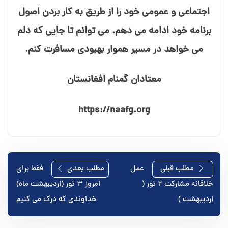
اجتماعی و عمومی خود را از طریق به کار بردن اصول
برنامه خود ادامه می⁯ دهم. می⁯ توانم تا جایی که دلم
می⁯ خواهد در مسیر هموار بهبودی مسافرت کنم.
معتادان گمنام افغانستان
https://naafg.org
راهبری
مطلب قبلی
عمل
مطلب بعدی
فقط برای
خلاقانه مشارکت ۲ ثور (
امروز ۳ ثور (اردیبهشت ماه)
نوشته
اردیبهشت )
خداوندی که درک می⁯ کنیم