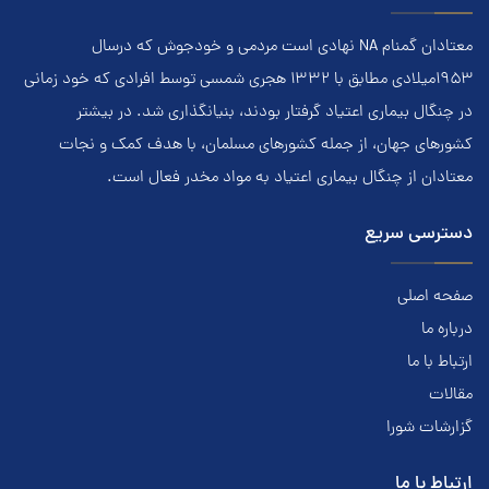
معتادان گمنام NA نهادي است مردمي و خودجوش که درسال
۱۹۵۳ميلادي مطابق با ۱۳۳۲ هجري‌ شمسي توسط افرادي که خود زماني
در چنگال بیماری اعتياد گرفتار بودند، بنيانگذاري شد. در بيشتر
کشور‌هاي جهان، از جمله کشور‌هاي مسلمان، با هدف کمک و نجات
معتادان از چنگال بیماری اعتياد به مواد مخدر فعال است.
دسترسی سریع
صفحه اصلی
درباره ما
ارتباط با ما
مقالات
گزارشات شورا
ارتباط با ما