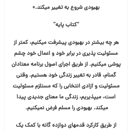
بهبودی شروع به تغییر می⁯کند.»
“کتاب پایه”
هر چه بیشتر در بهبودی پیشرفت می⁯کنیم، کمتر از
مسئولیت⁯ پذیری در برابر خود و اعمال خود چشم⁯
پوشی می⁯کنیم. از طریق اجرای اصول برنامه معتادان
گمنام، قادر به تغییر زندگی خود هستیم. وقتی
مسئولیت و آزادی انتخابی را که مستلزم مسئولیت
است، می⁯پذیریم، زندگی ما معنای جدیدی پیدا
می⁯کند. بهبودی را مسلم فرض نمی⁯کنیم.
از طریق کارکرد قدمهای دوازده⁯ گانه با کمک یک