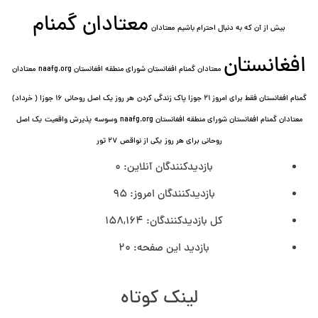
معتادان گمنام
بیش از آن که به دنبال احترام باشیم
معتادان
افغانستان
معتادان گمنام افغانستان شورای منطقه افغانستان naafg.org
معتادان
گمنام افغانستان فقط برای امروز ۲۱ جوزا پاک زندگی کردن
هر روز یک اصل روحانی ۱۶ جوزا ( خرداد)
معتادان گمنام افغانستان شورای منطقه افغانستان naafg.org
وسوسه
پذيرش واقعیت
یک اصل
روحانی برای هر روز
یکی از نواقص
۲۷ ثور
بازدیدکنندگان آنلاین:
0
بازدیدکنندگان امروز:
95
کل بازدیدکنند‌گان:
158,164
بازدید این صفحه:
20
لینک کوتاه