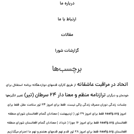
درباره ما
ارتباط با ما
مقالات
گزارشات شورا
برچسب‌ها
اتحاد در مراقبت عاشقانه
از طریق کارکرد قدمهای دوازده⁯گانه برنامه
استقلال برای
ترازنامه منظم و معنا دار ٢۴ سرطان (تیر)
خودمان و دیگران
تغییر انگیزه⁯ها
جلسات
زندگی دوران مصرف زندگی پاکی نیست.
فقط برای امروز 24 ثور سلامت عقل
فقط برای
امروز naafg.org
فقط برای امروز ٢٩ ثور ( اردیبهشت ) معتادان گمنام افغانستان شورای منطقه
افغانستان naafg.org
فقط برای امروز ۱۶ جوزا ( خرداد ) معتادان گمنام افغانستان شورای منطقه
افغانستان naafg.org
فقط برای امروز ۲۸ ثور
قدم نهم
قدمهای هشتم و نهم
ما احترام میگذاریم