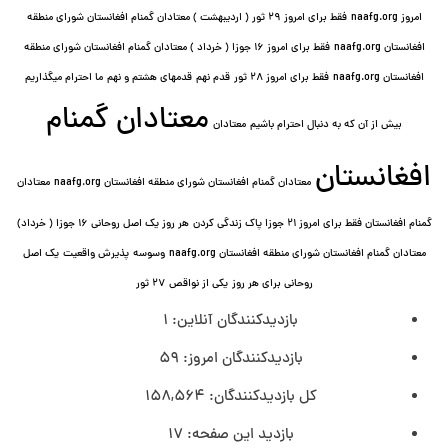
امروز naafg.org
فقط برای امروز ٢٩ ثور ( اردیبهشت ) معتادان گمنام افغانستان شورای منطقه
افغانستان naafg.org
فقط برای امروز ۱۶ جوزا ( خرداد ) معتادان گمنام افغانستان شورای منطقه
افغانستان naafg.org
فقط برای امروز ۲۸ ثور
قدم نهم
قدمهای هشتم و نهم
ما احترام میگذاریم
معتادان گمنام
بیش از آن که به دنبال احترام باشیم
معتادان
افغانستان
معتادان گمنام افغانستان شورای منطقه افغانستان naafg.org
معتادان
گمنام افغانستان فقط برای امروز ۲۱ جوزا پاک زندگی کردن
هر روز یک اصل روحانی ۱۶ جوزا ( خرداد)
معتادان گمنام افغانستان شورای منطقه افغانستان naafg.org
وسوسه
پذيرش واقعیت
یک اصل
روحانی برای هر روز
یکی از نواقص
۲۷ ثور
بازدیدکنندگان آنلاین:
1
بازدیدکنندگان امروز:
59
کل بازدیدکنند‌گان:
158,564
بازدید این صفحه:
17