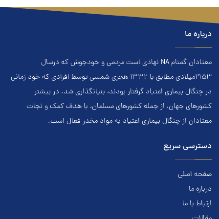
درباره ما
معتادان گمنام NA نهادي است مردمي و خودجوش که درسال
۱۹۵۳ميلادي مطابق با ۱۳۳۲ هجري‌ شمسي توسط افرادي که خود زماني
در چنگال بیماری اعتياد گرفتار بودند، بنيانگذاري شد. در بيشتر
کشور‌هاي جهان، از جمله کشور‌هاي مسلمان، با هدف کمک و نجات
معتادان از چنگال بیماری اعتياد به مواد مخدر فعال است.
دسترسی سریع
صفحه اصلی
درباره ما
ارتباط با ما
مقالات