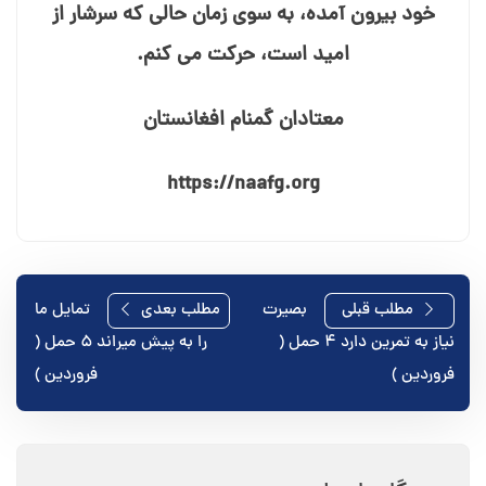
خود بیرون آمده، به سوی زمان حالی که سرشار از
امید است، حرکت می⁯ کنم.
معتادان گمنام افغانستان
https://naafg.org
راهبری
مطلب قبلی
بصيرت
مطلب بعدی
تمایل ما
نیاز به تمرین دارد ۴ حمل (
را به پیش میراند ۵ حمل (
نوشته
فروردین )
فروردین )