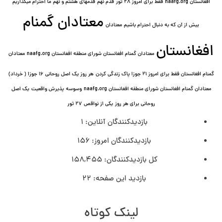
افغانستان naafg.org
فقط برای امروز ۲۸ ثور
قدم نهم
قدمهای هشتم و نهم
ما احترام میگذاریم
معتادان گمنام
بیش از آن که به دنبال احترام باشیم
معتادان
افغانستان
معتادان گمنام افغانستان شورای منطقه افغانستان naafg.org
معتادان
گمنام افغانستان فقط برای امروز ۲۱ جوزا پاک زندگی کردن
هر روز یک اصل روحانی ۱۶ جوزا ( خرداد)
معتادان گمنام افغانستان شورای منطقه افغانستان naafg.org
وسوسه
پذيرش واقعیت
یک اصل
روحانی برای هر روز
یکی از نواقص
۲۷ ثور
بازدیدکنندگان آنلاین:
1
بازدیدکنندگان امروز:
156
کل بازدیدکنند‌گان:
158,455
بازدید این صفحه:
22
لینک کوتاه