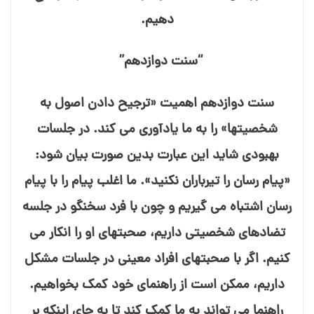
دهیم.
“سنت دوازدهم”
سنت دوازدهم اهمیت «ترجیح دادن اصول به
شخصیت⁯⁯ها» را به ما یادآوری می⁯ کند. در جلسات
بهبودی شاید این عبارت بدین صورت بیان شود:
«پیام⁯ رسان را تیرباران نکنید». ما اغلب پیام را با پیام⁯
رسان اشتباه می⁯ گیریم و چون با فرد سخنگو در جلسه
تضادهای شخصیتی داریم، صحبت⁯های او را انکار می⁯
کنیم. اگر با صحبت⁯⁯های افراد معینی در جلسات مشکل
داریم، ممکن است از راهنمای خود کمک بخواهیم.
راهنما می⁯ تواند به ما کمک کند تا به جای اینکه بر