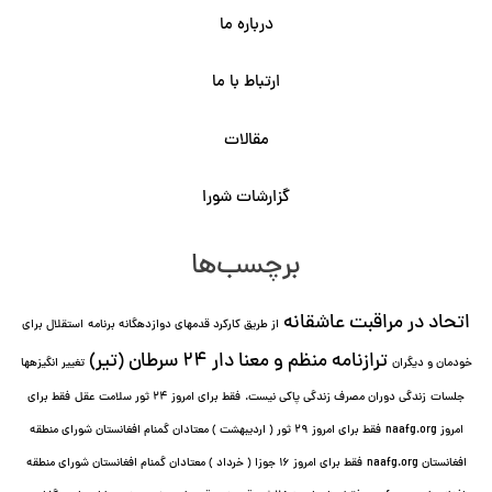
درباره ما
ارتباط با ما
مقالات
گزارشات شورا
برچسب‌ها
اتحاد در مراقبت عاشقانه
از طریق کارکرد قدمهای دوازده⁯گانه برنامه
استقلال برای
ترازنامه منظم و معنا دار ٢۴ سرطان (تیر)
خودمان و دیگران
تغییر انگیزه⁯ها
جلسات
زندگی دوران مصرف زندگی پاکی نیست.
فقط برای امروز 24 ثور سلامت عقل
فقط برای
امروز naafg.org
فقط برای امروز ٢٩ ثور ( اردیبهشت ) معتادان گمنام افغانستان شورای منطقه
افغانستان naafg.org
فقط برای امروز ۱۶ جوزا ( خرداد ) معتادان گمنام افغانستان شورای منطقه