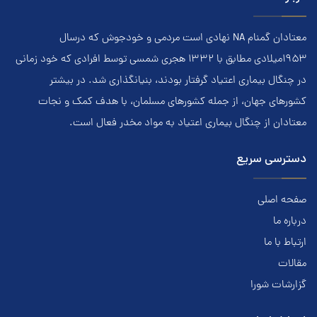
معتادان گمنام NA نهادي است مردمي و خودجوش که درسال
۱۹۵۳ميلادي مطابق با ۱۳۳۲ هجري‌ شمسي توسط افرادي که خود زماني
در چنگال بیماری اعتياد گرفتار بودند، بنيانگذاري شد. در بيشتر
کشور‌هاي جهان، از جمله کشور‌هاي مسلمان، با هدف کمک و نجات
معتادان از چنگال بیماری اعتياد به مواد مخدر فعال است.
دسترسی سریع
صفحه اصلی
درباره ما
ارتباط با ما
مقالات
گزارشات شورا