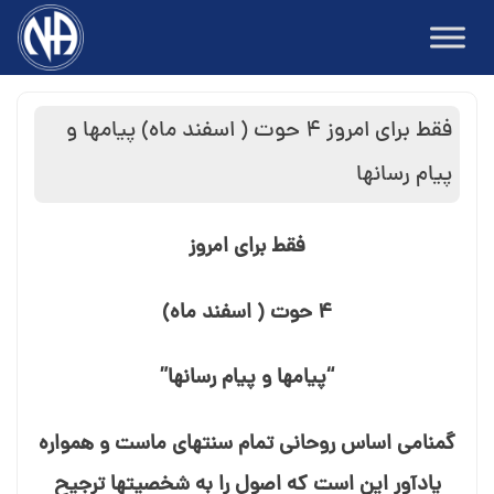
Ski
t
conten
فقط برای امروز ۴ حوت ( اسفند ماه) پیامها و
پیام⁯ رسان⁯ها
فقط برای امروز
۴ حوت ( اسفند ماه)
“پیامها و پیام⁯ رسان⁯ها”
گمنامی اساس روحانی تمام سنت⁯های ماست و همواره
یادآور این است که اصول را به شخصیت⁯ها ترجیح