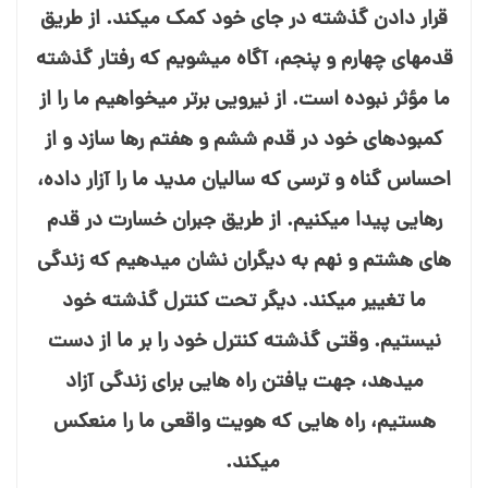
قرار دادن گذشته در جای خود کمک می⁯کند. از طریق
قدمهای چهارم و پنجم، آگاه می⁯شویم که رفتار گذشته
ما مؤثر نبوده است. از نیرویی برتر می⁯خواهیم ما را از
کمبودهای خود در قدم ششم و هفتم رها سازد و از
احساس گناه و ترسی که سالیان مدید ما را آزار داده،
رهایی پیدا می⁯کنیم. از طریق جبران خسارت در قدم
های هشتم و نهم به دیگران نشان می⁯دهیم که زندگی
ما تغییر می⁯کند. دیگر تحت کنترل گذشته خود
نیستیم. وقتی گذشته کنترل خود را بر ما از دست
می⁯دهد، جهت یافتن راه⁯ هایی برای زندگی آزاد
هستیم، راه⁯ هایی که هویت واقعی ما را منعکس
می⁯کند.