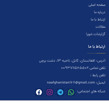
صفحه اصلی
درباره ما
ارتباط با ما
مقالات
گزارشات شورا
ارتباط با ما
آدرس: افغانستان، کابل، ناحیه ۱۳، دشت برچی
تلفن تماس.0093711565502
تلفن رابط :
ایمیل:
naafghanistan168@gmail.com
شبکه های اجتماعی:
این وبسایت متعلق به معتادان گمنام افغانستان میباشد