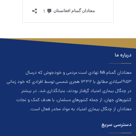
درباره ما
معتادان گمنام NA نهادي است مردمي و خودجوش که درسال
۱۹۵۳ميلادي مطابق با ۱۳۳۲ هجري‌ شمسي توسط افرادي که خود زماني
در چنگال بیماری اعتياد گرفتار بودند، بنيانگذاري شد. در بيشتر
کشور‌هاي جهان، از جمله کشور‌هاي مسلمان، با هدف کمک و نجات
معتادان از چنگال بیماری اعتياد به مواد مخدر فعال است.
دسترسی سریع