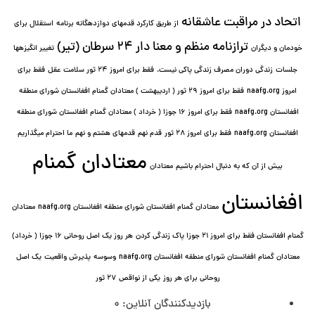
اتحاد در مراقبت عاشقانه
از طریق کارکرد قدمهای دوازده⁯گانه برنامه
استقلال برای
ترازنامه منظم و معنا دار ٢۴ سرطان (تیر)
خودمان و دیگران
تغییر انگیزه⁯ها
جلسات
زندگی دوران مصرف زندگی پاکی نیست.
فقط برای امروز 24 ثور سلامت عقل
فقط برای
امروز naafg.org
فقط برای امروز ٢٩ ثور ( اردیبهشت ) معتادان گمنام افغانستان شورای منطقه
افغانستان naafg.org
فقط برای امروز ۱۶ جوزا ( خرداد ) معتادان گمنام افغانستان شورای منطقه
افغانستان naafg.org
فقط برای امروز ۲۸ ثور
قدم نهم
قدمهای هشتم و نهم
ما احترام میگذاریم
معتادان گمنام
بیش از آن که به دنبال احترام باشیم
معتادان
افغانستان
معتادان گمنام افغانستان شورای منطقه افغانستان naafg.org
معتادان
گمنام افغانستان فقط برای امروز ۲۱ جوزا پاک زندگی کردن
هر روز یک اصل روحانی ۱۶ جوزا ( خرداد)
معتادان گمنام افغانستان شورای منطقه افغانستان naafg.org
وسوسه
پذيرش واقعیت
یک اصل
روحانی برای هر روز
یکی از نواقص
۲۷ ثور
بازدیدکنندگان آنلاین:
0