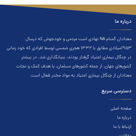
درباره ما
معتادان گمنام NA نهادي است مردمي و خودجوش که درسال
۱۹۵۳ميلادي مطابق با ۱۳۳۲ هجري‌ شمسي توسط افرادي که خود زماني
در چنگال بیماری اعتياد گرفتار بودند، بنيانگذاري شد. در بيشتر
کشور‌هاي جهان، از جمله کشور‌هاي مسلمان، با هدف کمک و نجات
معتادان از چنگال بیماری اعتياد به مواد مخدر فعال است.
دسترسی سریع
صفحه اصلی
درباره ما
ارتباط با ما