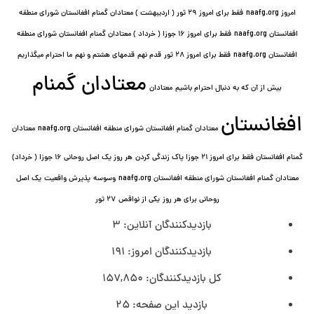
امروز naafg.org
فقط برای امروز ٢٩ ثور ( اردیبهشت ) معتادان گمنام افغانستان شورای منطقه
افغانستان naafg.org
فقط برای امروز ۱۶ جوزا ( خرداد ) معتادان گمنام افغانستان شورای منطقه
افغانستان naafg.org
فقط برای امروز ۲۸ ثور
قدم نهم
قدمهای هشتم و نهم
ما احترام میگذاریم
معتادان گمنام
بیش از آن که به دنبال احترام باشیم
معتادان
افغانستان
معتادان گمنام افغانستان شورای منطقه افغانستان naafg.org
معتادان
گمنام افغانستان فقط برای امروز ۲۱ جوزا پاک زندگی کردن
هر روز یک اصل روحانی ۱۶ جوزا ( خرداد)
معتادان گمنام افغانستان شورای منطقه افغانستان naafg.org
وسوسه
پذيرش واقعیت
یک اصل
روحانی برای هر روز
یکی از نواقص
۲۷ ثور
بازدیدکنندگان آنلاین:
3
بازدیدکنندگان امروز:
191
کل بازدیدکنند‌گان:
157,850
بازدید این صفحه:
25