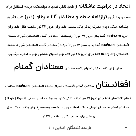
اتحاد در مراقبت عاشقانه
از طریق کارکرد قدمهای دوازده⁯گانه برنامه
استقلال برای
ترازنامه منظم و معنا دار ٢۴ سرطان (تیر)
خودمان و دیگران
تغییر انگیزه⁯ها
جلسات
زندگی دوران مصرف زندگی پاکی نیست.
فقط برای امروز 24 ثور سلامت عقل
فقط برای
امروز naafg.org
فقط برای امروز ٢٩ ثور ( اردیبهشت ) معتادان گمنام افغانستان شورای منطقه
افغانستان naafg.org
فقط برای امروز ۱۶ جوزا ( خرداد ) معتادان گمنام افغانستان شورای منطقه
افغانستان naafg.org
فقط برای امروز ۲۸ ثور
قدم نهم
قدمهای هشتم و نهم
ما احترام میگذاریم
معتادان گمنام
بیش از آن که به دنبال احترام باشیم
معتادان
افغانستان
معتادان گمنام افغانستان شورای منطقه افغانستان naafg.org
معتادان
گمنام افغانستان فقط برای امروز ۲۱ جوزا پاک زندگی کردن
هر روز یک اصل روحانی ۱۶ جوزا ( خرداد)
معتادان گمنام افغانستان شورای منطقه افغانستان naafg.org
وسوسه
پذيرش واقعیت
یک اصل
روحانی برای هر روز
یکی از نواقص
۲۷ ثور
بازدیدکنندگان آنلاین:
4