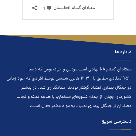
درباره ما
معتادان گمنام NA نهادي است مردمي و خودجوش که درسال
۱۹۵۳ميلادي مطابق با ۱۳۳۲ هجري‌ شمسي توسط افرادي که خود زماني
در چنگال بیماری اعتياد گرفتار بودند، بنيانگذاري شد. در بيشتر
کشور‌هاي جهان، از جمله کشور‌هاي مسلمان، با هدف کمک و نجات
معتادان از چنگال بیماری اعتياد به مواد مخدر فعال است.
دسترسی سریع