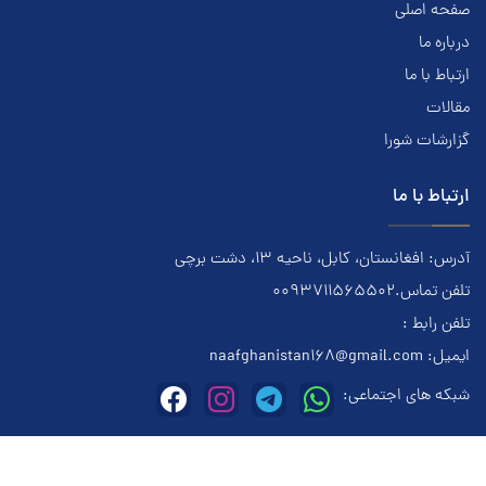
صفحه اصلی
درباره ما
ارتباط با ما
مقالات
گزارشات شورا
ارتباط با ما
آدرس: افغانستان، کابل، ناحیه ۱۳، دشت برچی
تلفن تماس.0093711565502
تلفن رابط :
ایمیل:
naafghanistan168@gmail.com
شبکه های اجتماعی:
این وبسایت متعلق به معتادان گمنام افغانستان میباشد