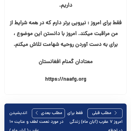
داریم.
فقط برای امروز : نیرویی برتر دارم که در همه شرایط از
من مراقبت می⁯کند. امروز با دانستن این موضوع ،
برای به دست آوردن روحیه شهامت تلاش می⁯کنم.
معتادان گمنام افغانستان
https://naafg.org
راهبری
مطلب قبلی
فقط برای
مطلب بعدی
اندیشیدن
امروز ۷ عقرب (آبان ماه) زندگی
در مورد نعمت لطف و عنایت ۱۰
نوشته
در لحظه
عقرب ( آبان ماه )