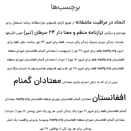
برچسب‌ها
اتحاد در مراقبت عاشقانه
از طریق کارکرد قدمهای دوازده⁯گانه برنامه
استقلال برای
ترازنامه منظم و معنا دار ٢۴ سرطان (تیر)
خودمان و دیگران
تغییر انگیزه⁯ها
جلسات
زندگی دوران مصرف زندگی پاکی نیست.
فقط برای امروز 24 ثور سلامت عقل
فقط برای
امروز naafg.org
فقط برای امروز ٢٩ ثور ( اردیبهشت ) معتادان گمنام افغانستان شورای منطقه
افغانستان naafg.org
فقط برای امروز ۱۶ جوزا ( خرداد ) معتادان گمنام افغانستان شورای منطقه
افغانستان naafg.org
فقط برای امروز ۲۸ ثور
قدم نهم
قدمهای هشتم و نهم
ما احترام میگذاریم
معتادان گمنام
بیش از آن که به دنبال احترام باشیم
معتادان
افغانستان
معتادان گمنام افغانستان شورای منطقه افغانستان naafg.org
معتادان
گمنام افغانستان فقط برای امروز ۲۱ جوزا پاک زندگی کردن
هر روز یک اصل روحانی ۱۶ جوزا ( خرداد)
معتادان گمنام افغانستان شورای منطقه افغانستان naafg.org
وسوسه
پذيرش واقعیت
یک اصل
روحانی برای هر روز
یکی از نواقص
۲۷ ثور