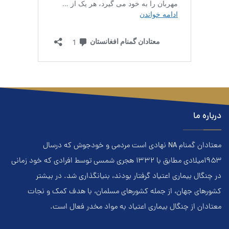
درباره ما
معتادان گمنام NA نهادي است مردمي و خودجوش که درسال
۱۹۵۳ميلادي مطابق با ۱۳۳۲ هجري‌ شمسي توسط افرادي که خود زماني
در چنگال بیماری اعتياد گرفتار بودند، بنيانگذاري شد. در بيشتر
کشور‌هاي جهان، از جمله کشور‌هاي مسلمان، با هدف کمک و نجات
معتادان از چنگال بیماری اعتياد به مواد مخدر فعال است.