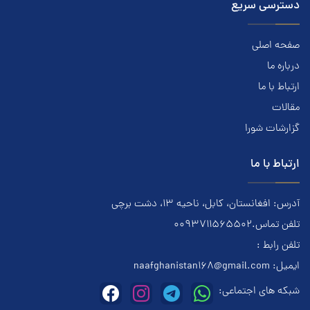
دسترسی سریع
صفحه اصلی
درباره ما
ارتباط با ما
مقالات
گزارشات شورا
ارتباط با ما
آدرس: افغانستان، کابل، ناحیه ۱۳، دشت برچی
تلفن تماس.0093711565502
تلفن رابط :
ایمیل:
naafghanistan168@gmail.com
شبکه های اجتماعی: