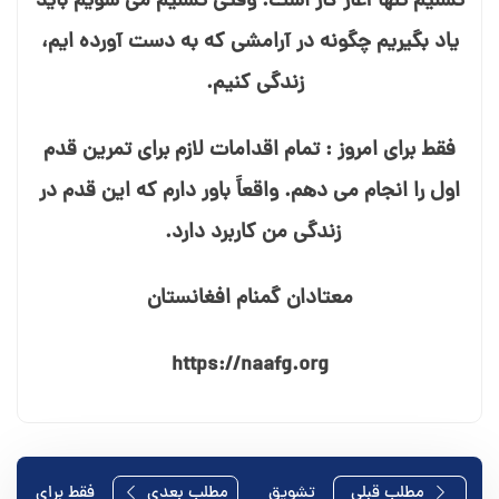
تسلیم تنها آغاز کار است. وقتی تسلیم می⁯ شویم باید
یاد بگیریم چگونه در آرامشی که به دست آورده⁯ ایم،
زندگی کنیم.
فقط برای امروز : تمام اقدامات لازم برای تمرین قدم
اول را انجام می⁯ دهم. واقعاً باور دارم که این قدم در
زندگی من کاربرد دارد.
معتادان گمنام افغانستان
https://naafg.org
راهبری
مطلب قبلی
تشویق
مطلب بعدی
فقط برای