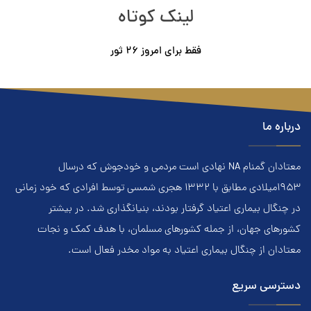
لینک کوتاه
فقط برای امروز ٢۶ ثور
درباره ما
معتادان گمنام NA نهادي است مردمي و خودجوش که درسال
۱۹۵۳ميلادي مطابق با ۱۳۳۲ هجري‌ شمسي توسط افرادي که خود زماني
در چنگال بیماری اعتياد گرفتار بودند، بنيانگذاري شد. در بيشتر
کشور‌هاي جهان، از جمله کشور‌هاي مسلمان، با هدف کمک و نجات
معتادان از چنگال بیماری اعتياد به مواد مخدر فعال است.
دسترسی سریع