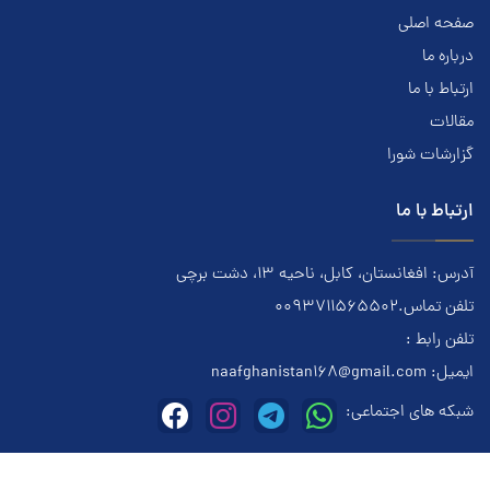
صفحه اصلی
درباره ما
ارتباط با ما
مقالات
گزارشات شورا
ارتباط با ما
آدرس: افغانستان، کابل، ناحیه ۱۳، دشت برچی
تلفن تماس.0093711565502
تلفن رابط :
ایمیل:
naafghanistan168@gmail.com
شبکه های اجتماعی:
این وبسایت متعلق به معتادان گمنام افغانستان میباشد