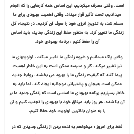
است. وقتی مصرف می⁯کردیم، این اساس همه کارهایی را که انجام
می⁯دادیم، تحت تأثیر قرار می⁯داد. وقتی اهمیت بهبودی برای ما
مسلم شد، به تدریج انرژی خود را صرف آن کردیم. در نتیجه، کل
زندگی ما تغییر کرد. به منظور حفظ این زندگی جدید، باید اساس
آن را حفظ کنیم : برنامه بهبودی خود.
وقتی پاک می⁯مانیم و شیوه زندگی ما تغییر می⁯کند ، اولویت⁯های ما
نیز تغییر می⁯کند. کار و مدرسه ممکن است به این خاطر اهمیت
پیدا کنند که کیفیت زندگی ما را بهبود می⁯ بخشند. روابط جدید
ممکن است هیجان و پشتیبانی دوجانبه ایجاد کند. اما باید به
خاطر بسپاریم برنامه بهبودی ما اساسی است که زندگی جدید ما بر
آن بنا شده. هر روز باید میثاق خود با بهبودی را تجدید کنیم و آن
را به عنوان بالاترین اولویت خود حفظ کنیم.
فقط برای امروز : می⁯خواهم به لذت بردن از زندگی جدیدی که در