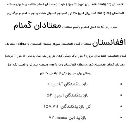
افغانستان naafg.org
فقط برای امروز ۱۶ جوزا ( خرداد ) معتادان گمنام افغانستان شورای منطقه
افغانستان naafg.org
فقط برای امروز ۲۸ ثور
قدم نهم
قدمهای هشتم و نهم
ما احترام میگذاریم
معتادان گمنام
بیش از آن که به دنبال احترام باشیم
معتادان
افغانستان
معتادان گمنام افغانستان شورای منطقه افغانستان naafg.org
معتادان
گمنام افغانستان فقط برای امروز ۲۱ جوزا پاک زندگی کردن
هر روز یک اصل روحانی ۱۶ جوزا ( خرداد)
معتادان گمنام افغانستان شورای منطقه افغانستان naafg.org
وسوسه
پذيرش واقعیت
یک اصل
روحانی برای هر روز
یکی از نواقص
۲۷ ثور
بازدیدکنندگان آنلاین:
0
بازدیدکنندگان امروز:
52
کل بازدیدکنند‌گان:
157,711
بازدید این صفحه:
76