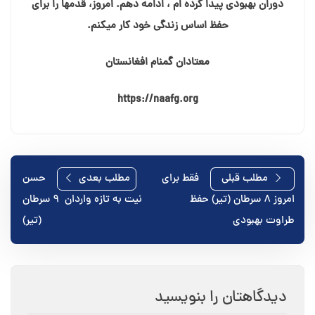
دوران بهبودی پیدا کرده⁯ ام ، ادامه دهم. امروز، قدمها را برای
حفظ اساس زندگی خود کار می⁯کنم.
معتادان گمنام افغانستان
https://naafg.org
راهبری
مطلب قبلی
فقط برای
مطلب بعدی
حسن
امروز ۸ سرطان (تیر) حفظ
نیت به تازه واردان ‍ ۹ سرطان
نوشته
طراوت بهبودی
(تیر)
دیدگاهتان را بنویسید