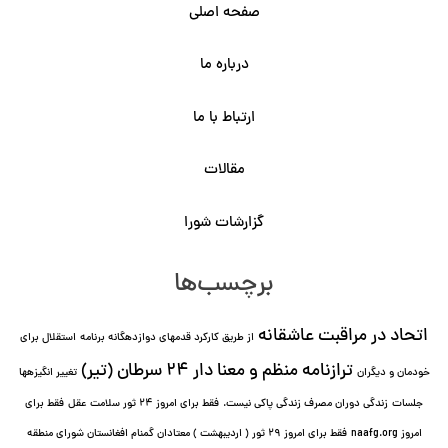
صفحه اصلی
درباره ما
ارتباط با ما
مقالات
گزارشات شورا
برچسب‌ها
اتحاد در مراقبت عاشقانه
از طریق کارکرد قدمهای دوازده⁯گانه برنامه
استقلال برای
ترازنامه منظم و معنا دار ٢۴ سرطان (تیر)
خودمان و دیگران
تغییر انگیزه⁯ها
جلسات
زندگی دوران مصرف زندگی پاکی نیست.
فقط برای امروز 24 ثور سلامت عقل
فقط برای
امروز naafg.org
فقط برای امروز ٢٩ ثور ( اردیبهشت ) معتادان گمنام افغانستان شورای منطقه