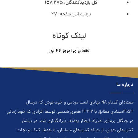
کل بازدیدکنند‌گان:
158,285
بازدید این صفحه:
27
لینک کوتاه
فقط برای امروز ٢۶ ثور
درباره ما
معتادان گمنام NA نهادي است مردمي و خودجوش که درسال
۱۹۵۳ميلادي مطابق با ۱۳۳۲ هجري‌ شمسي توسط افرادي که خود زماني
در چنگال بیماری اعتياد گرفتار بودند، بنيانگذاري شد. در بيشتر
کشور‌هاي جهان، از جمله کشور‌هاي مسلمان، با هدف کمک و نجات