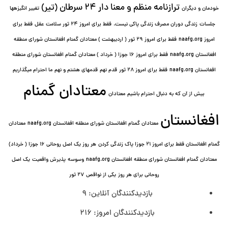
ترازنامه منظم و معنا دار ٢۴ سرطان (تیر)
خودمان و دیگران
تغییر انگیزه⁯ها
جلسات
زندگی دوران مصرف زندگی پاکی نیست.
فقط برای امروز 24 ثور سلامت عقل
فقط برای
امروز naafg.org
فقط برای امروز ٢٩ ثور ( اردیبهشت ) معتادان گمنام افغانستان شورای منطقه
افغانستان naafg.org
فقط برای امروز ۱۶ جوزا ( خرداد ) معتادان گمنام افغانستان شورای منطقه
افغانستان naafg.org
فقط برای امروز ۲۸ ثور
قدم نهم
قدمهای هشتم و نهم
ما احترام میگذاریم
معتادان گمنام
بیش از آن که به دنبال احترام باشیم
معتادان
افغانستان
معتادان گمنام افغانستان شورای منطقه افغانستان naafg.org
معتادان
گمنام افغانستان فقط برای امروز ۲۱ جوزا پاک زندگی کردن
هر روز یک اصل روحانی ۱۶ جوزا ( خرداد)
معتادان گمنام افغانستان شورای منطقه افغانستان naafg.org
وسوسه
پذيرش واقعیت
یک اصل
روحانی برای هر روز
یکی از نواقص
۲۷ ثور
بازدیدکنندگان آنلاین:
9
بازدیدکنندگان امروز:
216