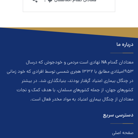
درباره ما
معتادان گمنام NA نهادي است مردمي و خودجوش که درسال
۱۹۵۳ميلادي مطابق با ۱۳۳۲ هجري‌ شمسي توسط افرادي که خود زماني
در چنگال بیماری اعتياد گرفتار بودند، بنيانگذاري شد. در بيشتر
کشور‌هاي جهان، از جمله کشور‌هاي مسلمان، با هدف کمک و نجات
معتادان از چنگال بیماری اعتياد به مواد مخدر فعال است.
دسترسی سریع
صفحه اصلی