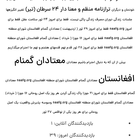
ترازنامه منظم و معنا دار ٢۴ سرطان (تیر)
خودمان و دیگران
تغییر انگیزه⁯ها
جلسات
زندگی دوران مصرف زندگی پاکی نیست.
فقط برای امروز 24 ثور سلامت عقل
فقط برای
امروز naafg.org
فقط برای امروز ٢٩ ثور ( اردیبهشت ) معتادان گمنام افغانستان شورای منطقه
افغانستان naafg.org
فقط برای امروز ۱۶ جوزا ( خرداد ) معتادان گمنام افغانستان شورای منطقه
افغانستان naafg.org
فقط برای امروز ۲۸ ثور
قدم نهم
قدمهای هشتم و نهم
ما احترام میگذاریم
معتادان گمنام
بیش از آن که به دنبال احترام باشیم
معتادان
افغانستان
معتادان گمنام افغانستان شورای منطقه افغانستان naafg.org
معتادان
گمنام افغانستان فقط برای امروز ۲۱ جوزا پاک زندگی کردن
هر روز یک اصل روحانی ۱۶ جوزا ( خرداد)
معتادان گمنام افغانستان شورای منطقه افغانستان naafg.org
وسوسه
پذيرش واقعیت
یک اصل
روحانی برای هر روز
یکی از نواقص
۲۷ ثور
بازدیدکنندگان آنلاین:
1
بازدیدکنندگان امروز:
39