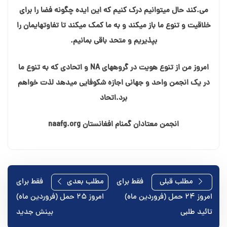
می.کند حال میتوانیم درک کنیم که این ایده چگونه فضا را برای
خلاقیت و تنوع ما باز میکند و به ما کمک میکند تا تفاوتهایمان را
بپذیریم و متحد باقی بمانیم.
امروز من از تنوع هویت در گروههای NA و اتحادی که به تنوع ما
در یک انجمن واحد و جهانی اجازه شکوفایی میدهد لذت خواهم
برد.اتحاد
انجمن معتادان گمنام افغانستان naafg.org
راهبری
مطلب قبلی
فقط برای
مطلب بعدی
فقط برای
امروز ۲۴ حمل (فروردین ماه)
امروز ۲۵ حمل (فروردین ماه)
نوشته
تائید طلبی
بینش جدید