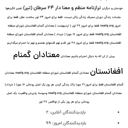
ترازنامه منظم و معنا دار ٢۴ سرطان (تیر)
خودمان و دیگران
تغییر انگیزه⁯ها
جلسات
زندگی دوران مصرف زندگی پاکی نیست.
فقط برای امروز 24 ثور سلامت عقل
فقط برای
امروز naafg.org
فقط برای امروز ٢٩ ثور ( اردیبهشت ) معتادان گمنام افغانستان شورای منطقه
افغانستان naafg.org
فقط برای امروز ۱۶ جوزا ( خرداد ) معتادان گمنام افغانستان شورای منطقه
افغانستان naafg.org
فقط برای امروز ۲۸ ثور
قدم نهم
قدمهای هشتم و نهم
ما احترام میگذاریم
معتادان گمنام
بیش از آن که به دنبال احترام باشیم
معتادان
افغانستان
معتادان گمنام افغانستان شورای منطقه افغانستان naafg.org
معتادان
گمنام افغانستان فقط برای امروز ۲۱ جوزا پاک زندگی کردن
هر روز یک اصل روحانی ۱۶ جوزا ( خرداد)
معتادان گمنام افغانستان شورای منطقه افغانستان naafg.org
وسوسه
پذيرش واقعیت
یک اصل
روحانی برای هر روز
یکی از نواقص
۲۷ ثور
بازدیدکنندگان آنلاین:
2
بازدیدکنندگان امروز:
99