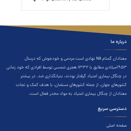
درباره ما
معتادان گمنام NA نهادي است مردمي و خودجوش که درسال
۱۹۵۳ميلادي مطابق با ۱۳۳۲ هجري‌ شمسي توسط افرادي که خود زماني
در چنگال بیماری اعتياد گرفتار بودند، بنيانگذاري شد. در بيشتر
کشور‌هاي جهان، از جمله کشور‌هاي مسلمان، با هدف کمک و نجات
معتادان از چنگال بیماری اعتياد به مواد مخدر فعال است.
دسترسی سریع
صفحه اصلی