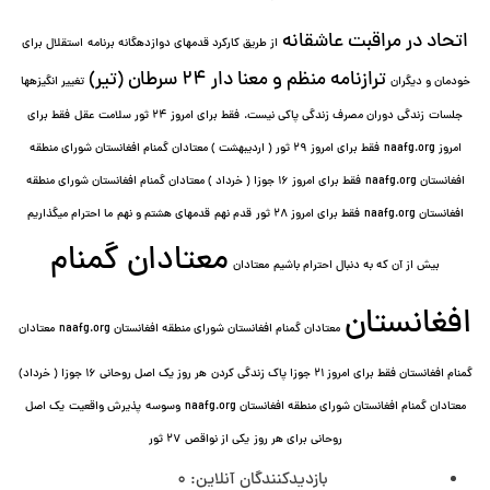
اتحاد در مراقبت عاشقانه
از طریق کارکرد قدمهای دوازده⁯گانه برنامه
استقلال برای
ترازنامه منظم و معنا دار ٢۴ سرطان (تیر)
خودمان و دیگران
تغییر انگیزه⁯ها
جلسات
زندگی دوران مصرف زندگی پاکی نیست.
فقط برای امروز 24 ثور سلامت عقل
فقط برای
امروز naafg.org
فقط برای امروز ٢٩ ثور ( اردیبهشت ) معتادان گمنام افغانستان شورای منطقه
افغانستان naafg.org
فقط برای امروز ۱۶ جوزا ( خرداد ) معتادان گمنام افغانستان شورای منطقه
افغانستان naafg.org
فقط برای امروز ۲۸ ثور
قدم نهم
قدمهای هشتم و نهم
ما احترام میگذاریم
معتادان گمنام
بیش از آن که به دنبال احترام باشیم
معتادان
افغانستان
معتادان گمنام افغانستان شورای منطقه افغانستان naafg.org
معتادان
گمنام افغانستان فقط برای امروز ۲۱ جوزا پاک زندگی کردن
هر روز یک اصل روحانی ۱۶ جوزا ( خرداد)
معتادان گمنام افغانستان شورای منطقه افغانستان naafg.org
وسوسه
پذيرش واقعیت
یک اصل
روحانی برای هر روز
یکی از نواقص
۲۷ ثور
بازدیدکنندگان آنلاین:
0