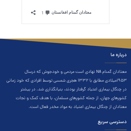
درباره ما
معتادان گمنام NA نهادي است مردمي و خودجوش که درسال
۱۹۵۳ميلادي مطابق با ۱۳۳۲ هجري‌ شمسي توسط افرادي که خود زماني
در چنگال بیماری اعتياد گرفتار بودند، بنيانگذاري شد. در بيشتر
کشور‌هاي جهان، از جمله کشور‌هاي مسلمان، با هدف کمک و نجات
معتادان از چنگال بیماری اعتياد به مواد مخدر فعال است.
دسترسی سریع