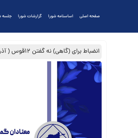
Ski
t
صفحه اصلی
اساسنامه شورا
گزارشات شورا
جلسه ش
conten
انضباط برای (گاهی) نه گفتن ۱۲قوس ( آذر ماه )