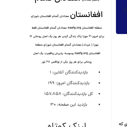
باشیم
معتادان
افغانستان
معتادان گمنام افغانستان شورای
منطقه افغانستان naafg.org
معتادان گمنام افغانستان فقط
برای امروز ۲۱ جوزا پاک زندگی کردن
هر روز یک اصل روحانی ۱۶
جوزا ( خرداد) معتادان گمنام افغانستان شورای منطقه
افغانستان naafg.org
وسوسه
پذيرش واقعیت
یک اصل
روحانی برای هر روز
یکی از نواقص
۲۷ ثور
بازدیدکنندگان آنلاین:
1
بازدیدکنندگان امروز:
199
کل بازدیدکنند‌گان:
157,858
بازدید این صفحه:
30
ی که