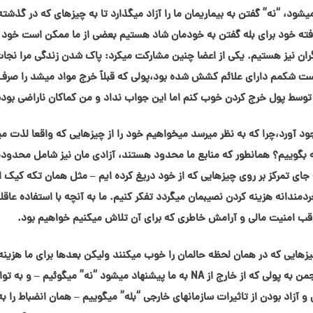
شود، “نه” گفتن به بیماریمان ما را آزاد میگذارد تا به چیزهای که در گذشته
یافته خود برای بله گفتن به خودمان شاد هستیم بعضی از ما ممکن است خود ر
یگران نیز هستیم. یکی از اعضا چنین مشارکت میکرد: پاک شدن زندگی مرا نجا
وست شکمم دارای علائم کشش شده بود،پولی که قبلاً خرج مواد میشد را صرف
ا توسط پول خرج کردن خوب کنم اما این جواب نداد و من کماکان ناراضی بود
د آورد،چرا که به نظر میرسد میخواهیم خود را از چیزهایی که واقعا لذت می
 نه بگوییم؟ همانطور که منابع ما محدود هستند، آزادی مان نیز شامل محدود
ه جای تمرکز بر روی چیزهایی که از خود دریغ کرده ایم – مثل همان تکه کیک 
ردمندانه هزینه کردن نصیبمان میگردد تفکر کنیم. ما به آنچه با استفاده عاقلان
اقب امنیت مالی و آرامش خاطری که برای آن تلاش میکنیم خواهیم بود.
هایی که در همان لحظه حالمان را خوب میکنند ولیکن بعدها برای ما هزینه
برخواهند داشت “نه” بگوییم. وقتی مابه عنوان یک انجمن به پولی که از خارج از NA به ما پیشنهاد میشود “نه” میگوئیم – و 
آزاد بودن از تاثیرات سازمانهای خارجی “بله” میگوییم – همان انضباط را به 