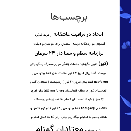
برچسب‌ها
اتحاد در مراقبت عاشقانه
از طریق کارکرد
قدمهای دوازده⁯گانه برنامه
استقلال برای خودمان و دیگران
ترازنامه منظم و معنا دار ٢۴ سرطان
(تیر)
تغییر انگیزه⁯ها
جلسات
زندگی دوران مصرف زندگی پاکی
نیست.
فقط برای امروز 24 ثور سلامت عقل
فقط برای امروز
naafg.org
فقط برای امروز ٢٩ ثور ( اردیبهشت ) معتادان گمنام
افغانستان شورای منطقه افغانستان naafg.org
فقط برای امروز
۱۶ جوزا ( خرداد ) معتادان گمنام افغانستان شورای منطقه
افغانستان naafg.org
فقط برای امروز ۲۸ ثور
قدم نهم
قدمهای
هشتم و نهم
ما احترام میگذاریم بیش از آن که به دنبال احترام
معتادان گمنام