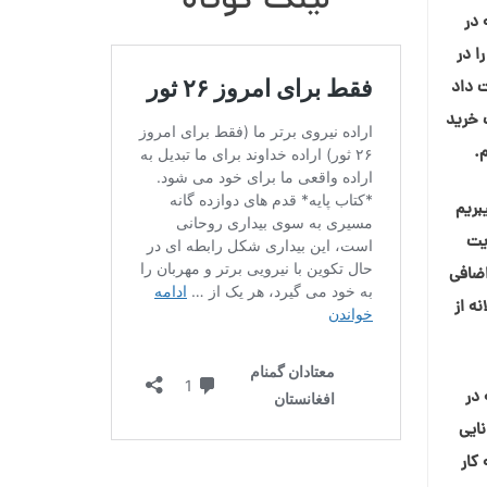
لینک کوتاه
 در
ا در
ت داد
 خرید
م.
بریم
یت
اضافی
ه از
 در
به توانایی
کار