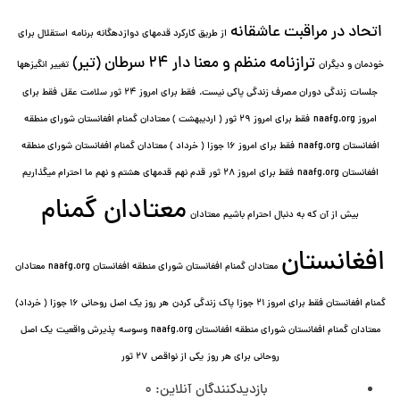
اتحاد در مراقبت عاشقانه
از طریق کارکرد قدمهای دوازده⁯گانه برنامه
استقلال برای
ترازنامه منظم و معنا دار ٢۴ سرطان (تیر)
خودمان و دیگران
تغییر انگیزه⁯ها
جلسات
زندگی دوران مصرف زندگی پاکی نیست.
فقط برای امروز 24 ثور سلامت عقل
فقط برای
امروز naafg.org
فقط برای امروز ٢٩ ثور ( اردیبهشت ) معتادان گمنام افغانستان شورای منطقه
افغانستان naafg.org
فقط برای امروز ۱۶ جوزا ( خرداد ) معتادان گمنام افغانستان شورای منطقه
افغانستان naafg.org
فقط برای امروز ۲۸ ثور
قدم نهم
قدمهای هشتم و نهم
ما احترام میگذاریم
معتادان گمنام
بیش از آن که به دنبال احترام باشیم
معتادان
افغانستان
معتادان گمنام افغانستان شورای منطقه افغانستان naafg.org
معتادان
گمنام افغانستان فقط برای امروز ۲۱ جوزا پاک زندگی کردن
هر روز یک اصل روحانی ۱۶ جوزا ( خرداد)
معتادان گمنام افغانستان شورای منطقه افغانستان naafg.org
وسوسه
پذيرش واقعیت
یک اصل
روحانی برای هر روز
یکی از نواقص
۲۷ ثور
بازدیدکنندگان آنلاین:
0