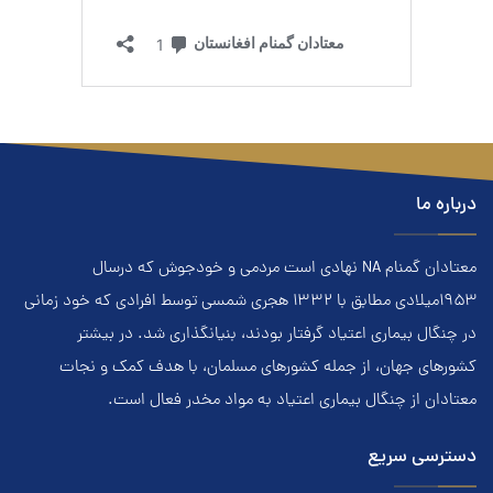
درباره ما
معتادان گمنام NA نهادي است مردمي و خودجوش که درسال
۱۹۵۳ميلادي مطابق با ۱۳۳۲ هجري‌ شمسي توسط افرادي که خود زماني
در چنگال بیماری اعتياد گرفتار بودند، بنيانگذاري شد. در بيشتر
کشور‌هاي جهان، از جمله کشور‌هاي مسلمان، با هدف کمک و نجات
معتادان از چنگال بیماری اعتياد به مواد مخدر فعال است.
دسترسی سریع