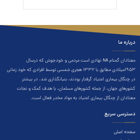
درباره ما
معتادان گمنام NA نهادي است مردمي و خودجوش که درسال
۱۹۵۳ميلادي مطابق با ۱۳۳۲ هجري‌ شمسي توسط افرادي که خود زماني
در چنگال بیماری اعتياد گرفتار بودند، بنيانگذاري شد. در بيشتر
کشور‌هاي جهان، از جمله کشور‌هاي مسلمان، با هدف کمک و نجات
معتادان از چنگال بیماری اعتياد به مواد مخدر فعال است.
دسترسی سریع
صفحه اصلی