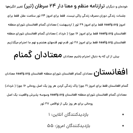
ترازنامه منظم و معنا دار ٢۴ سرطان (تیر)
خودمان و دیگران
تغییر انگیزه⁯ها
جلسات
زندگی دوران مصرف زندگی پاکی نیست.
فقط برای امروز 24 ثور سلامت عقل
فقط برای
امروز naafg.org
فقط برای امروز ٢٩ ثور ( اردیبهشت ) معتادان گمنام افغانستان شورای منطقه
افغانستان naafg.org
فقط برای امروز ۱۶ جوزا ( خرداد ) معتادان گمنام افغانستان شورای منطقه
افغانستان naafg.org
فقط برای امروز ۲۸ ثور
قدم نهم
قدمهای هشتم و نهم
ما احترام میگذاریم
معتادان گمنام
بیش از آن که به دنبال احترام باشیم
معتادان
افغانستان
معتادان گمنام افغانستان شورای منطقه افغانستان naafg.org
معتادان
گمنام افغانستان فقط برای امروز ۲۱ جوزا پاک زندگی کردن
هر روز یک اصل روحانی ۱۶ جوزا ( خرداد)
معتادان گمنام افغانستان شورای منطقه افغانستان naafg.org
وسوسه
پذيرش واقعیت
یک اصل
روحانی برای هر روز
یکی از نواقص
۲۷ ثور
بازدیدکنندگان آنلاین:
1
بازدیدکنندگان امروز:
55