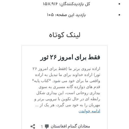
کل بازدیدکنند‌گان:
157,916
بازدید این صفحه:
105
لینک کوتاه