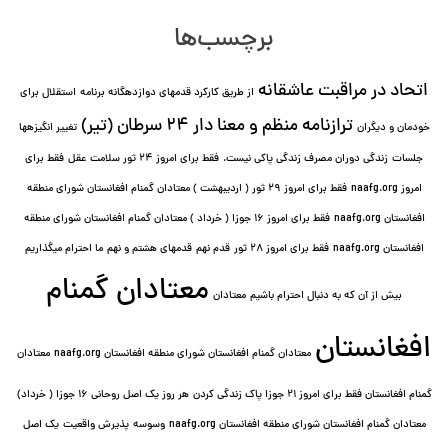
برچسب‌ها
اتحاد در مراقبت عاشقانه
از طریق کارکرد قدمهای دوازده⁯گانه برنامه
استقلال برای
ترازنامه منظم و معنا دار ٢۴ سرطان (تیر)
خودمان و دیگران
تغییر انگیزه⁯ها
جلسات
زندگی دوران مصرف زندگی پاکی نیست.
فقط برای امروز 24 ثور سلامت عقل
فقط برای
امروز naafg.org
فقط برای امروز ٢٩ ثور ( اردیبهشت ) معتادان گمنام افغانستان شورای منطقه
افغانستان naafg.org
فقط برای امروز ۱۶ جوزا ( خرداد ) معتادان گمنام افغانستان شورای منطقه
افغانستان naafg.org
فقط برای امروز ۲۸ ثور
قدم نهم
قدمهای هشتم و نهم
ما احترام میگذاریم
معتادان گمنام
بیش از آن که به دنبال احترام باشیم
معتادان
افغانستان
معتادان گمنام افغانستان شورای منطقه افغانستان naafg.org
معتادان
گمنام افغانستان فقط برای امروز ۲۱ جوزا پاک زندگی کردن
هر روز یک اصل روحانی ۱۶ جوزا ( خرداد)
معتادان گمنام افغانستان شورای منطقه افغانستان naafg.org
وسوسه
پذيرش واقعیت
یک اصل