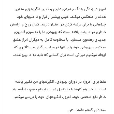
امروز در زندگی هدف جدیدی داریم و تغییر انگیزه⁯های ما این
هدف را منعکس می⁯کند. خیلی بیشتر از نیاز و ناامنی⁯های خود
چیزهایی را برای عرضه کردن در اختیار داریم. کمال روح و آرامش
خاطری در ما رشد یافته است که بهبودی ما را به سوی قلمروی
جدیدی رهنمون می⁯سازد. با سخاوت کامل به دیگران ابراز عشق
می⁯کنیم و بهبودی خود را با آنها در میان می⁯گذاریم و تأثیری که
ایجاد می⁯کنیم میراثی است برای کسانی که باید به ما بپیوندند.
فقط برای امروز: در دوران بهبودی، انگیزه⁯های من تغییر یافته
است. می⁯خواهم کارها را به دلایل درست انجام دهم، نه فقط به
خاطر نفع شخصی خود. امروز، انگیزه⁯های خود را بررسی می⁯⁯کنم.
معتادان گمنام افغانستان