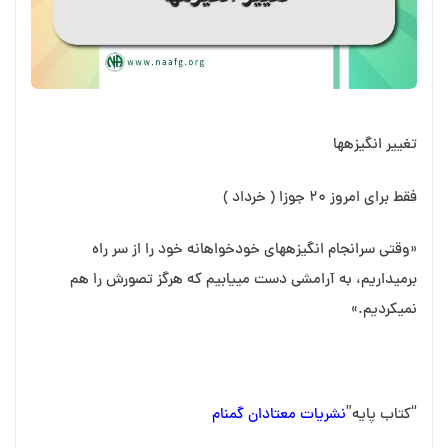
تغییر انگیزه⁯ها
فقط برای امروز ۲۰ جوزا ( خرداد )
«وقتی سرانجام انگیزه⁯های خودخواهانه خود را از سر راه
برمی⁯داریم، به آرامشی دست می⁯یابیم که هرگز تصورش را هم
نمی⁯کردیم.»
“کتاب پایه”
نشریات معتادان گمنام