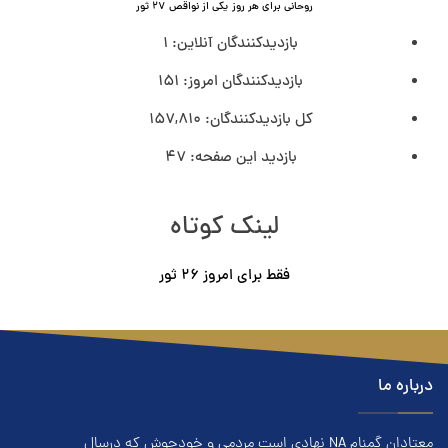
روحانی برای هر روز
یکی از نواقص
۲۷ ثور
بازدیدکنندگان آنلاین:
1
بازدیدکنندگان امروز:
151
کل بازدیدکنند‌گان:
157,810
بازدید این صفحه:
47
لینک کوتاه
فقط برای امروز ٢۶ ثور
درباره ما
معتادان گمنام NA نهادي است مردمي و خودجوش که درسال