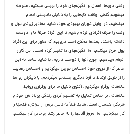
وقتی باورها، اعمال و انگیزه⁯های خود را بررسی می⁯کنیم، متوجه
می⁯شویم گاهی اوقات کارهایی را به دلایلی نادرستی انجام
می⁯دهیم. در اوایل دوران بهبودی خود، شاید مقادیر زیادی پول و
وقت را صرف افرادی کرده⁯ باشیم تا این افراد صرفاً ما را دوست
داشته باشند. بعدها ممکن است دریابیم که هنوز برای این افراد
پول خرج می⁯کنیم، اما انگیزه⁯های ما تغییر کرده است. این کار را
انجام می⁯دهیم، چون آنها را دوست داریم. یا شاید سابقاً به این
خاطر که از درون خود احساس پوچی می⁯کردیم و احساس رضایت
را از طریق ارتباط با فرد دیگری جستجو می⁯کردیم، با دیگران روابط
عاشقانه برقرار می⁯کردیم. اکنون دلایل ما برای برقراری روابط
عاشقانه، بر اساس تمایل به تقسیم کردن زندگی پرپاداش خود با
شریکی همسان است. شاید قبلاً به دلیل ترس از لغزش، قدمها را
کار می⁯کردیم. اما امروز قدمها را به خاطر رشد روحانی کار می⁯کنیم.