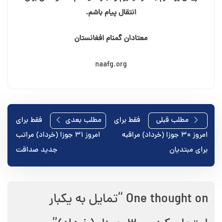
انتقال پیام باشم.
معتادان گمنام افغانستان
naafg.org
راهبری
مطلب قبلی
فقط برای
مطلب بعدی
فقط برای
امروز ۳۰ جوزا (خرداد) مراقبه
امروز ۳۱ جوزا (خرداد) مراتب
نوشته
برای مبتدیان
جدید صداقت
One thought on “
تمایل به یکبار