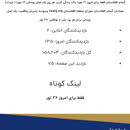
گمنام افغانستان فقط برای امروز ۲۱ جوزا پاک زندگی کردن
هر روز یک اصل روحانی ۱۶ جوزا ( خرداد)
معتادان گمنام افغانستان شورای منطقه افغانستان naafg.org
وسوسه
پذيرش واقعیت
یک اصل
روحانی برای هر روز
یکی از نواقص
۲۷ ثور
بازدیدکنندگان آنلاین:
2
بازدیدکنندگان امروز:
135
کل بازدیدکنند‌گان:
158,204
بازدید این صفحه:
75
لینک کوتاه
فقط برای امروز ٢۶ ثور