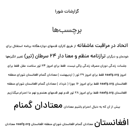
گزارشات شورا
برچسب‌ها
اتحاد در مراقبت عاشقانه
از طریق کارکرد قدمهای دوازده⁯گانه برنامه
استقلال برای
ترازنامه منظم و معنا دار ٢۴ سرطان (تیر)
خودمان و دیگران
تغییر انگیزه⁯ها
جلسات
زندگی دوران مصرف زندگی پاکی نیست.
فقط برای امروز 24 ثور سلامت عقل
فقط برای
امروز naafg.org
فقط برای امروز ٢٩ ثور ( اردیبهشت ) معتادان گمنام افغانستان شورای منطقه
افغانستان naafg.org
فقط برای امروز ۱۶ جوزا ( خرداد ) معتادان گمنام افغانستان شورای منطقه
افغانستان naafg.org
فقط برای امروز ۲۸ ثور
قدم نهم
قدمهای هشتم و نهم
ما احترام میگذاریم
معتادان گمنام
بیش از آن که به دنبال احترام باشیم
معتادان
افغانستان
معتادان گمنام افغانستان شورای منطقه افغانستان naafg.org
معتادان