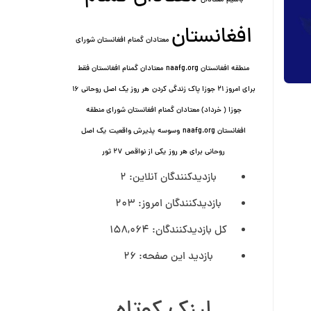
باشیم
معتادان
افغانستان
معتادان گمنام افغانستان شورای
منطقه افغانستان naafg.org
معتادان گمنام افغانستان فقط
برای امروز ۲۱ جوزا پاک زندگی کردن
هر روز یک اصل روحانی ۱۶
جوزا ( خرداد) معتادان گمنام افغانستان شورای منطقه
افغانستان naafg.org
وسوسه
پذيرش واقعیت
یک اصل
روحانی برای هر روز
یکی از نواقص
۲۷ ثور
بازدیدکنندگان آنلاین:
2
بازدیدکنندگان امروز:
203
کل بازدیدکنند‌گان:
158,064
بازدید این صفحه:
26