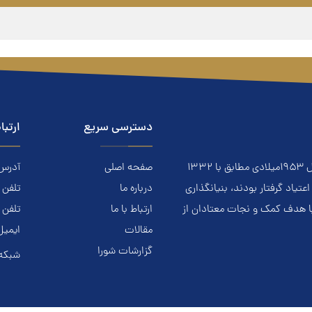
دسترسی سریع
ارتبا
معتادان گمنام NA نهادي است مردمي و خودجوش که درسال ۱۹۵۳ميلادي مطابق با ۱۳۳۲
صفحه اصلی
آدرس: ا
ياد گرفتار بودند، بنيانگذاري
درباره ما
تلفن تماس.
با هدف کمک و نجات معتادان از
ارتباط با ما
تلفن 
مقالات
ایمیل
گزارشات شورا
شبکه 