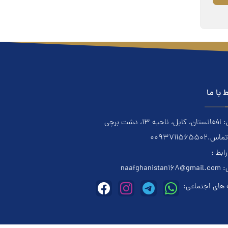
ط با ما
فغانستان، کابل، ناحیه ۱۳، دشت برچی
0093711565502
رابط :
:
naafghanistan168@gmail.com
های اجتماعی: