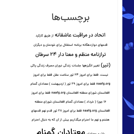
برچسب‌ها
اتحاد در مراقبت عاشقانه
از طریق کارکرد
قدمهای دوازده⁯گانه برنامه
استقلال برای خودمان و دیگران
ترازنامه منظم و معنا دار ٢۴ سرطان
(تیر)
تغییر انگیزه⁯ها
جلسات
زندگی دوران مصرف زندگی پاکی
نیست.
فقط برای امروز 24 ثور سلامت عقل
فقط برای امروز
naafg.org
فقط برای امروز ٢٩ ثور ( اردیبهشت ) معتادان گمنام
افغانستان شورای منطقه افغانستان naafg.org
فقط برای امروز
۱۶ جوزا ( خرداد ) معتادان گمنام افغانستان شورای منطقه
افغانستان naafg.org
فقط برای امروز ۲۸ ثور
قدم نهم
قدمهای
هشتم و نهم
ما احترام میگذاریم بیش از آن که به دنبال احترام
معتادان گمنام