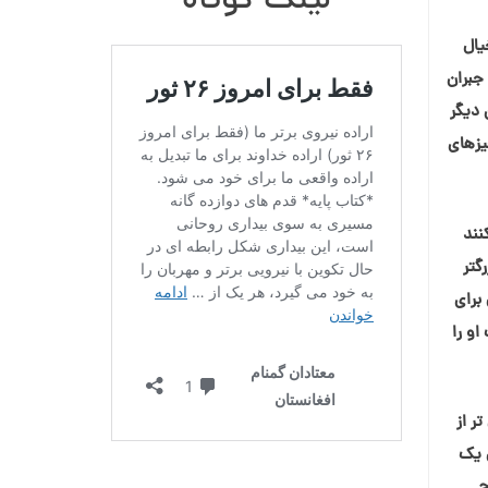
لینک کوتاه
یال
جبران
 دیگر
یزهای
نند
ه حداقل ۵ سال از من بزرگتر
برای
و را
ر از
ن یک