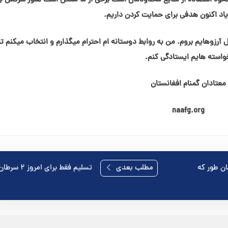
نحوه استفاده از منابع محدودمان است برخی از ما ممکن است هنوز سرکش ب
زیاد اکنون هدفی برای حمایت کردن داریم.
 آرزوهایم بروم. من به روابط دوستانه ام احترام میگذارم و انتخاب میکنم تا
واسته هایم ایستادگی کنم.
معتادان گمنام افغانستان
naafg.org
مان طور که
مطلب بعدی
تسلیم فقط برای امروز ۲ سرطان( تیر )