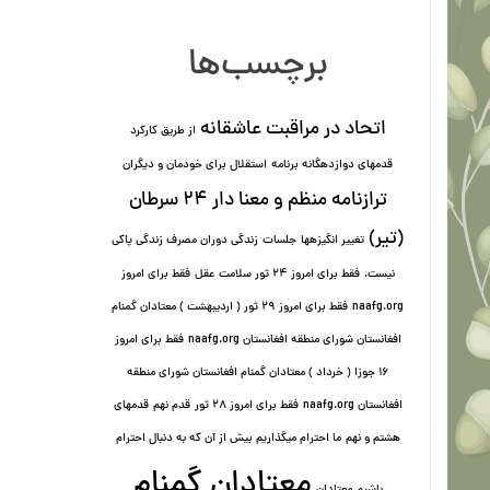
برچسب‌ها
اتحاد در مراقبت عاشقانه
از طریق کارکرد
قدمهای دوازده⁯گانه برنامه
استقلال برای خودمان و دیگران
ترازنامه منظم و معنا دار ٢۴ سرطان
(تیر)
تغییر انگیزه⁯ها
جلسات
زندگی دوران مصرف زندگی پاکی
نیست.
فقط برای امروز 24 ثور سلامت عقل
فقط برای امروز
naafg.org
فقط برای امروز ٢٩ ثور ( اردیبهشت ) معتادان گمنام
افغانستان شورای منطقه افغانستان naafg.org
فقط برای امروز
۱۶ جوزا ( خرداد ) معتادان گمنام افغانستان شورای منطقه
افغانستان naafg.org
فقط برای امروز ۲۸ ثور
قدم نهم
قدمهای
هشتم و نهم
ما احترام میگذاریم بیش از آن که به دنبال احترام
معتادان گمنام