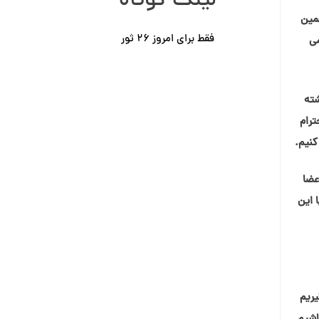
لینک کوتاه
همین
فقط برای امروز ٢۶ ثور
می
شته
ترام
کنیم.
عضا
کردم با این
یریم