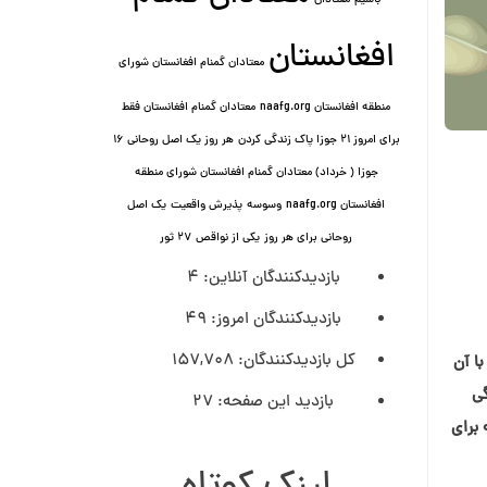
باشیم
معتادان
افغانستان
معتادان گمنام افغانستان شورای
منطقه افغانستان naafg.org
معتادان گمنام افغانستان فقط
برای امروز ۲۱ جوزا پاک زندگی کردن
هر روز یک اصل روحانی ۱۶
جوزا ( خرداد) معتادان گمنام افغانستان شورای منطقه
افغانستان naafg.org
وسوسه
پذيرش واقعیت
یک اصل
روحانی برای هر روز
یکی از نواقص
۲۷ ثور
بازدیدکنندگان آنلاین:
4
بازدیدکنندگان امروز:
49
کل بازدیدکنند‌گان:
157,708
ا آن
گی
بازدید این صفحه:
27
 برای