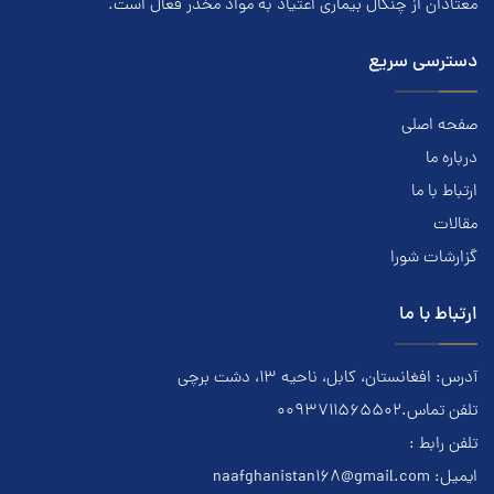
معتادان از چنگال بیماری اعتياد به مواد مخدر فعال است.
دسترسی سریع
صفحه اصلی
درباره ما
ارتباط با ما
مقالات
گزارشات شورا
ارتباط با ما
آدرس: افغانستان، کابل، ناحیه ۱۳، دشت برچی
تلفن تماس.0093711565502
تلفن رابط :
ایمیل:
naafghanistan168@gmail.com