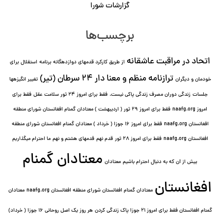
گزارشات شورا
برچسب‌ها
اتحاد در مراقبت عاشقانه
از طریق کارکرد قدمهای دوازده⁯گانه برنامه
استقلال برای
ترازنامه منظم و معنا دار ٢۴ سرطان (تیر)
خودمان و دیگران
تغییر انگیزه⁯ها
جلسات
زندگی دوران مصرف زندگی پاکی نیست.
فقط برای امروز 24 ثور سلامت عقل
فقط برای
امروز naafg.org
فقط برای امروز ٢٩ ثور ( اردیبهشت ) معتادان گمنام افغانستان شورای منطقه
افغانستان naafg.org
فقط برای امروز ۱۶ جوزا ( خرداد ) معتادان گمنام افغانستان شورای منطقه
افغانستان naafg.org
فقط برای امروز ۲۸ ثور
قدم نهم
قدمهای هشتم و نهم
ما احترام میگذاریم
معتادان گمنام
بیش از آن که به دنبال احترام باشیم
معتادان
افغانستان
معتادان گمنام افغانستان شورای منطقه افغانستان naafg.org
معتادان
گمنام افغانستان فقط برای امروز ۲۱ جوزا پاک زندگی کردن
هر روز یک اصل روحانی ۱۶ جوزا ( خرداد)