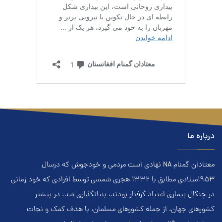
درباره ما
معتادان گمنام NA نهادي است مردمي و خودجوش که درسال
۱۹۵۳ميلادي مطابق با ۱۳۳۲ هجري‌ شمسي توسط افرادي که خود زماني
در چنگال بیماری اعتياد گرفتار بودند، بنيانگذاري شد. در بيشتر
کشور‌هاي جهان، از جمله کشور‌هاي مسلمان، با هدف کمک و نجات