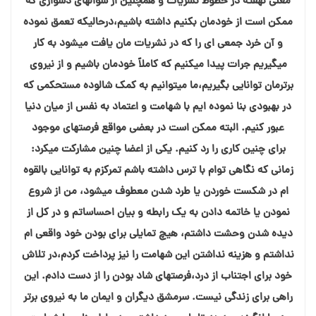
معنی نهفته در خطوط نشریات و همچنین از سؤالهای دشواری که
ممکن است از خودمان بکنیم داشته باشیم،درحالیکه تعمق نموده
و آن خرد جمعی ای را که در نشریات مان یافت میشود به کار
میگیریم جرات پیدا میکنیم که کاملاً خودمان باشیم و از نیروی
برترمان توانایی بگیریم،ما میتوانیم به کمک شالوده مستحکمی که
در بهبودی بنا نموده ایم با شهامت و اعتماد به نفس از میان دنیا
عبور کنیم. البته ممکن است در بعضی مواقع فرصتهای موجود
برای چنین کاری را رد کنیم. یکی از اعضا چنین مشارکت میکرد:
زمانی که نگاهی توام با ترس داشته باشم تمرکزم به توانایی بالقوه
ام در شکست خوردن یا طرد شدن معطوف میشود، من از شروع
نمودن یا خاتمه دادن به یک رابطه و بیان احساساتم و در کل از
دیده شدن وحشت داشتم، هیچ تمایلی برای بودن خود واقعی ام
نداشتم و هزینه نداشتن این شهامت را نیز پرداخت کردم،در تلاش
خود برای اجتناب از درد،فرصتهای شاد بودن را از دست دادم. این
راهی برای زندگی نیست. سرمشق دیگران و ایمان ما به نیروی برتر