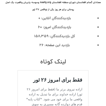
معتادان گمنام افغانستان شورای منطقه افغانستان naafg.org
وسوسه
پذيرش واقعیت
یک اصل
روحانی برای هر روز
یکی از نواقص
۲۷ ثور
بازدیدکنندگان آنلاین:
0
بازدیدکنندگان امروز:
60
کل بازدیدکنند‌گان:
158,359
بازدید این صفحه:
26
لینک کوتاه