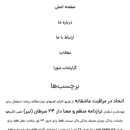
صفحه اصلی
درباره ما
ارتباط با ما
مقالات
گزارشات شورا
برچسب‌ها
اتحاد در مراقبت عاشقانه
از طریق کارکرد قدمهای دوازده⁯گانه برنامه
استقلال برای
ترازنامه منظم و معنا دار ٢۴ سرطان (تیر)
خودمان و دیگران
تغییر انگیزه⁯ها
جلسات
زندگی دوران مصرف زندگی پاکی نیست.
فقط برای امروز 24 ثور سلامت عقل
فقط برای
امروز naafg.org
فقط برای امروز ٢٩ ثور ( اردیبهشت ) معتادان گمنام افغانستان شورای منطقه