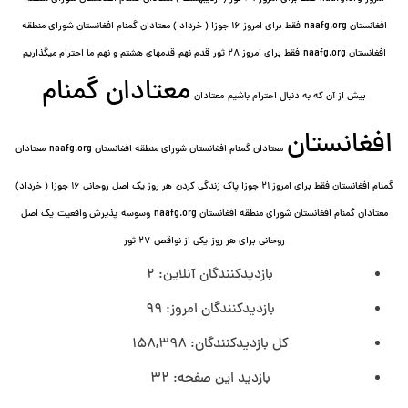
افغانستان naafg.org
فقط برای امروز ۱۶ جوزا ( خرداد ) معتادان گمنام افغانستان شورای منطقه
افغانستان naafg.org
فقط برای امروز ۲۸ ثور
قدم نهم
قدمهای هشتم و نهم
ما احترام میگذاریم
معتادان گمنام
بیش از آن که به دنبال احترام باشیم
معتادان
افغانستان
معتادان گمنام افغانستان شورای منطقه افغانستان naafg.org
معتادان
گمنام افغانستان فقط برای امروز ۲۱ جوزا پاک زندگی کردن
هر روز یک اصل روحانی ۱۶ جوزا ( خرداد)
معتادان گمنام افغانستان شورای منطقه افغانستان naafg.org
وسوسه
پذيرش واقعیت
یک اصل
روحانی برای هر روز
یکی از نواقص
۲۷ ثور
بازدیدکنندگان آنلاین:
2
بازدیدکنندگان امروز:
99
کل بازدیدکنند‌گان:
158,398
بازدید این صفحه:
32