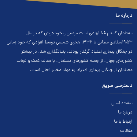
درباره ما
معتادان گمنام NA نهادي است مردمي و خودجوش که درسال
۱۹۵۳ميلادي مطابق با ۱۳۳۲ هجري‌ شمسي توسط افرادي که خود زماني
در چنگال بیماری اعتياد گرفتار بودند، بنيانگذاري شد. در بيشتر
کشور‌هاي جهان، از جمله کشور‌هاي مسلمان، با هدف کمک و نجات
معتادان از چنگال بیماری اعتياد به مواد مخدر فعال است.
دسترسی سریع
صفحه اصلی
درباره ما
ارتباط با ما
مقالات