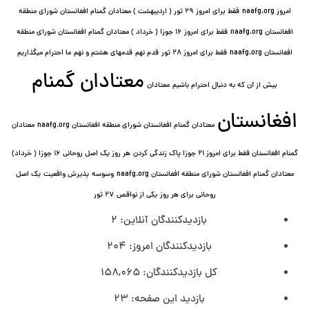
امروز naafg.org
فقط برای امروز ٢٩ ثور ( اردیبهشت ) معتادان گمنام افغانستان شورای منطقه
افغانستان naafg.org
فقط برای امروز ۱۶ جوزا ( خرداد ) معتادان گمنام افغانستان شورای منطقه
افغانستان naafg.org
فقط برای امروز ۲۸ ثور
قدم نهم
قدمهای هشتم و نهم
ما احترام میگذاریم
معتادان گمنام
بیش از آن که به دنبال احترام باشیم
معتادان
افغانستان
معتادان گمنام افغانستان شورای منطقه افغانستان naafg.org
معتادان
گمنام افغانستان فقط برای امروز ۲۱ جوزا پاک زندگی کردن
هر روز یک اصل روحانی ۱۶ جوزا ( خرداد)
معتادان گمنام افغانستان شورای منطقه افغانستان naafg.org
وسوسه
پذيرش واقعیت
یک اصل
روحانی برای هر روز
یکی از نواقص
۲۷ ثور
بازدیدکنندگان آنلاین:
2
بازدیدکنندگان امروز:
204
کل بازدیدکنند‌گان:
158,065
بازدید این صفحه:
23