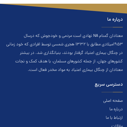
درباره ما
معتادان گمنام NA نهادي است مردمي و خودجوش که درسال
۱۹۵۳ميلادي مطابق با ۱۳۳۲ هجري‌ شمسي توسط افرادي که خود زماني
در چنگال بیماری اعتياد گرفتار بودند، بنيانگذاري شد. در بيشتر
کشور‌هاي جهان، از جمله کشور‌هاي مسلمان، با هدف کمک و نجات
معتادان از چنگال بیماری اعتياد به مواد مخدر فعال است.
دسترسی سریع
صفحه اصلی
درباره ما
ارتباط با ما
مقالات