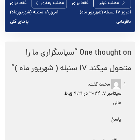
راهبری
مطلب قبلی
فقط برای
مطلب بعدی
فقط برای
امروز ۱۷ سنبله (شهریور ماه)
امروز۱۸ سنبله (شهریورماه)
نوشته
نافرمانی
پاهای گلی
One thought on “
سپاسگزاری ما را
متحول میکند ۱۷ سنبله ( شهریور ماه )
”
محمد
گفت:
سپتامبر 7, 2024 در 9:21 ق.ظ
عالی
پاسخ