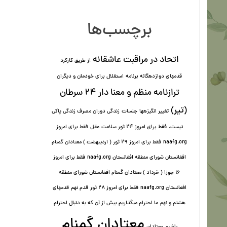
برچسب‌ها
اتحاد در مراقبت عاشقانه
از طریق کارکرد
قدمهای دوازده⁯گانه برنامه
استقلال برای خودمان و دیگران
ترازنامه منظم و معنا دار ٢۴ سرطان
(تیر)
تغییر انگیزه⁯ها
جلسات
زندگی دوران مصرف زندگی پاکی
نیست.
فقط برای امروز 24 ثور سلامت عقل
فقط برای امروز
naafg.org
فقط برای امروز ٢٩ ثور ( اردیبهشت ) معتادان گمنام
افغانستان شورای منطقه افغانستان naafg.org
فقط برای امروز
۱۶ جوزا ( خرداد ) معتادان گمنام افغانستان شورای منطقه
افغانستان naafg.org
فقط برای امروز ۲۸ ثور
قدم نهم
قدمهای
هشتم و نهم
ما احترام میگذاریم بیش از آن که به دنبال احترام
معتادان گمنام