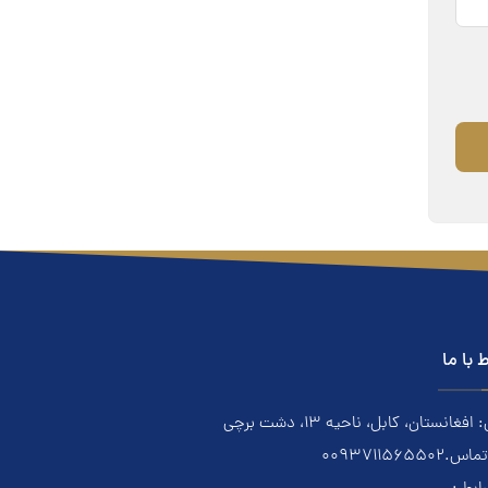
ط با ما
فغانستان، کابل، ناحیه ۱۳، دشت برچی
0093711565502