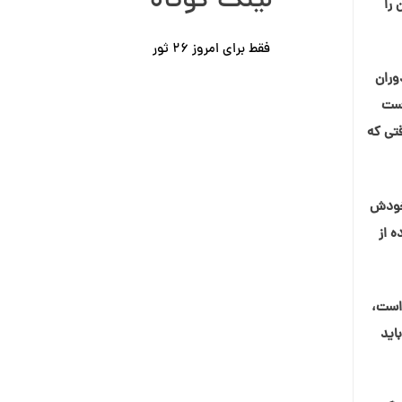
لینک کوتاه
 را
فقط برای امروز ٢۶ ثور
وران
است
قتی که
 خودش
ه از
 است،
اید