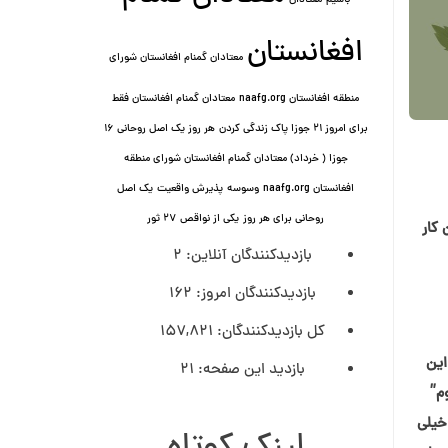
باشیم
معتادان
افغانستان
معتادان گمنام افغانستان شورای
منطقه افغانستان naafg.org
معتادان گمنام افغانستان فقط
برای امروز ۲۱ جوزا پاک زندگی کردن
هر روز یک اصل روحانی ۱۶
جوزا ( خرداد) معتادان گمنام افغانستان شورای منطقه
افغانستان naafg.org
وسوسه
پذيرش واقعیت
یک اصل
روحانی برای هر روز
یکی از نواقص
۲۷ ثور
 کار
بازدیدکنندگان آنلاین:
2
بازدیدکنندگان امروز:
162
کل بازدیدکنند‌گان:
157,821
این
بازدید این صفحه:
21
م”
خیلی