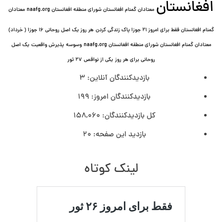
افغانستان
معتادان گمنام افغانستان شورای منطقه افغانستان naafg.org
معتادان
گمنام افغانستان فقط برای امروز ۲۱ جوزا پاک زندگی کردن
هر روز یک اصل روحانی ۱۶ جوزا ( خرداد)
معتادان گمنام افغانستان شورای منطقه افغانستان naafg.org
وسوسه
پذيرش واقعیت
یک اصل
روحانی برای هر روز
یکی از نواقص
۲۷ ثور
بازدیدکنندگان آنلاین:
3
بازدیدکنندگان امروز:
199
کل بازدیدکنند‌گان:
158,060
بازدید این صفحه:
20
لینک کوتاه