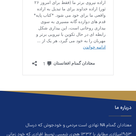
درباره ما
معتادان گمنام NA نهادي است مردمي و خودجوش که درسال
۱۹۵۳ميلادي مطابق با ۱۳۳۲ هجري‌ شمسي توسط افرادي که خود زماني