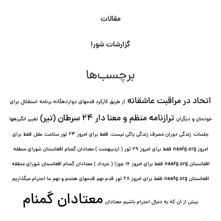
مقالات
گزارشات شورا
برچسب‌ها
اتحاد در مراقبت عاشقانه
از طریق کارکرد قدمهای دوازده⁯گانه برنامه
استقلال برای
ترازنامه منظم و معنا دار ٢۴ سرطان (تیر)
خودمان و دیگران
تغییر انگیزه⁯ها
جلسات
زندگی دوران مصرف زندگی پاکی نیست.
فقط برای امروز 24 ثور سلامت عقل
فقط برای
امروز naafg.org
فقط برای امروز ٢٩ ثور ( اردیبهشت ) معتادان گمنام افغانستان شورای منطقه
افغانستان naafg.org
فقط برای امروز ۱۶ جوزا ( خرداد ) معتادان گمنام افغانستان شورای منطقه
افغانستان naafg.org
فقط برای امروز ۲۸ ثور
قدم نهم
قدمهای هشتم و نهم
ما احترام میگذاریم
معتادان گمنام
بیش از آن که به دنبال احترام باشیم
معتادان