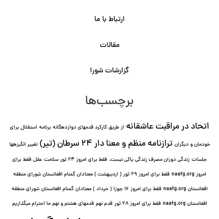
ارتباط با ما
مقالات
گزارشات شورا
برچسب‌ها
اتحاد در مراقبت عاشقانه
از طریق کارکرد قدمهای دوازده⁯گانه برنامه
استقلال برای
ترازنامه منظم و معنا دار ٢۴ سرطان (تیر)
خودمان و دیگران
تغییر انگیزه⁯ها
جلسات
زندگی دوران مصرف زندگی پاکی نیست.
فقط برای امروز 24 ثور سلامت عقل
فقط برای
امروز naafg.org
فقط برای امروز ٢٩ ثور ( اردیبهشت ) معتادان گمنام افغانستان شورای منطقه
افغانستان naafg.org
فقط برای امروز ۱۶ جوزا ( خرداد ) معتادان گمنام افغانستان شورای منطقه
افغانستان naafg.org
فقط برای امروز ۲۸ ثور
قدم نهم
قدمهای هشتم و نهم
ما احترام میگذاریم