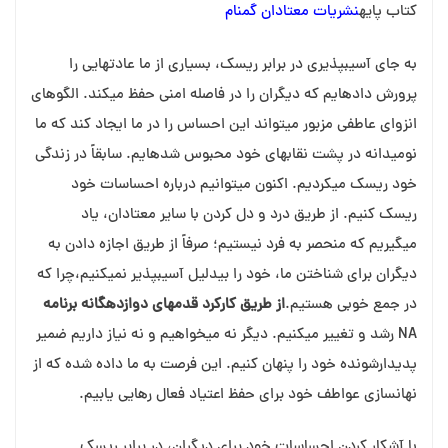
کتاب پایه
نشریات معتادان گمنام
به جای آسیب⁯پذیری در برابر ریسک، بسیاری از ما عادتهایی را
پرورش داده⁯ایم که دیگران را در فاصله امنی حفظ می⁯کند. الگوهای
انزوای عاطفی مزبور می⁯تواند این احساس را در ما ایجاد کند که ما
نومیدانه در پشت نقاب⁯های خود محبوس شده⁯ایم. سابقاً در زندگی
خود ریسک⁯ می⁯کردیم. اکنون می⁯توانیم درباره احساسات خود
ریسک کنیم. از طریق درد و دل کردن با سایر معتادان، یاد
می⁯گیریم که منحصر به فرد نیستیم؛ صرفاً از طریق اجازه دادن به
دیگران برای شناختن ما، خود را بی⁯دلیل آسیب⁯پذیر نمی⁯کنیم،چرا که
در جمع خوبی هستیم.
از طریق کارکرد قدمهای دوازده⁯گانه برنامه
NA رشد و تغییر می⁯کنیم. دیگر نه می⁯خواهیم و نه نیاز داریم ضمیر
پدیدارشونده خود را پنهان کنیم. این فرصت به ما داده شده که از
نهان⁯سازی عواطف خود برای حفظ اعتیاد فعال رهایی یابیم.
با آشکار کردن احساسات خود برای دیگران، در برابر ریسک