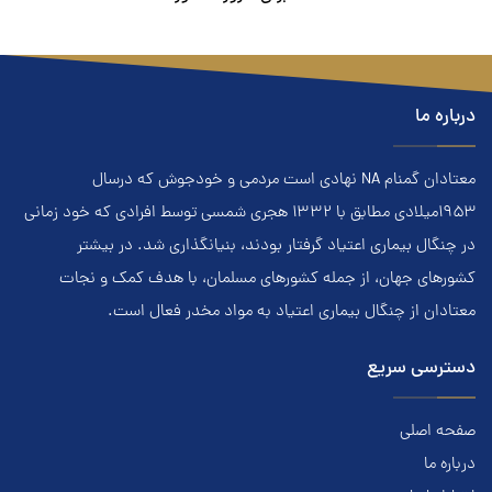
درباره ما
معتادان گمنام NA نهادي است مردمي و خودجوش که درسال
۱۹۵۳ميلادي مطابق با ۱۳۳۲ هجري‌ شمسي توسط افرادي که خود زماني
در چنگال بیماری اعتياد گرفتار بودند، بنيانگذاري شد. در بيشتر
کشور‌هاي جهان، از جمله کشور‌هاي مسلمان، با هدف کمک و نجات
معتادان از چنگال بیماری اعتياد به مواد مخدر فعال است.
دسترسی سریع
صفحه اصلی
درباره ما