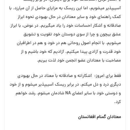
آسیب⁯پذیر می⁯شویم، اما این ریسک به مزایای حاصل از آن می⁯ارزد. با
کمک راهنمای خود و سایر معتادان در حال بهبودی نحوه ابراز
صادقانه و آشکار احساسات خود را یاد می⁯گیریم. در عوض، با ابراز
عشق بی⁯چون و چرا از سوی دوستان خود تقویت و تشویق
می⁯شویم. با انجام اصول روحانی هم در خود و هم در اطرافیان
خود قدرت و آزادی پیدا می⁯کنیم. آزادیم که خود باشیم و از
مصاحبت با معتادان عضو انجمن خود لذت ببریم.
فقط برای امروز:
آشکارانه و صادقانه با معتاد در حال بهبودی
دیگری درد و دل می⁯کنم. در برابر ریسک آسیب⁯پذیر می⁯شوم و از خود
و دوستی خود با سایر اعضای NA شادمان می⁯شوم. رشد خواهم
کرد.
معتادان گمنام افغانستان