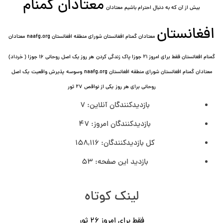
معتادان گمنام
بیش از آن که به دنبال احترام باشیم
معتادان
افغانستان
معتادان گمنام افغانستان شورای منطقه افغانستان naafg.org
معتادان
گمنام افغانستان فقط برای امروز ۲۱ جوزا پاک زندگی کردن
هر روز یک اصل روحانی ۱۶ جوزا ( خرداد)
معتادان گمنام افغانستان شورای منطقه افغانستان naafg.org
وسوسه
پذيرش واقعیت
یک اصل
روحانی برای هر روز
یکی از نواقص
۲۷ ثور
بازدیدکنندگان آنلاین:
7
بازدیدکنندگان امروز:
47
کل بازدیدکنند‌گان:
158,116
بازدید این صفحه:
53
لینک کوتاه
فقط برای امروز ٢۶ ثور